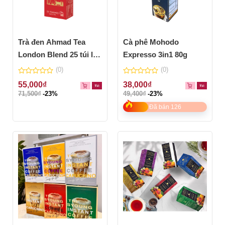
Trà đen Ahmad Tea
Cà phê Mohodo
London Blend 25 túi lọc
Expresso 3in1 80g
50g
(0)
(0)
0
0
55,000
₫
38,000
₫
out
out
71,500
₫
-23%
49,400
₫
-23%
of
of
5
5
Đã bán 126