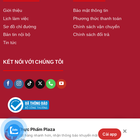
Giới thiệu
Bảo mật thông tin
Lịch làm việc
Phương thức thanh toán
Sơ đồ chỉ đường
Chính sách vận chuyển
Bản tin nội bộ
Chính sách đổi trả
Tin tức
KẾT NỐI VỚI CHÚNG TÔI
×
Thực Phẩm Plaza
Copyright 2026 ©
thucphamplaza
. All Rights
Cài app
Đặt hàng nhanh hơn, nhận thông báo khuyến mãi
Reserved
sớm