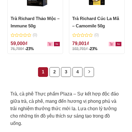
Trà Richard Thảo Mộc –
Trà Richard Cúc La Mã
Immune 50g
– Camomile 50g
(0)
(0)
0
0
59,000
₫
79,001
₫
out
out
76,700
₫
-23%
102,701
₫
-23%
of
of
5
5
1
2
3
4
Trà, cà phê Thực phẩm Plaza – Sự kết hợp độc đáo
giữa trà, cà phê, mang đến hương vị phong phú và
trải nghiệm thưởng thức mới lạ. Lựa chọn lý tưởng
cho những tín đồ yêu thích sự sáng tạo trong đồ
uống.