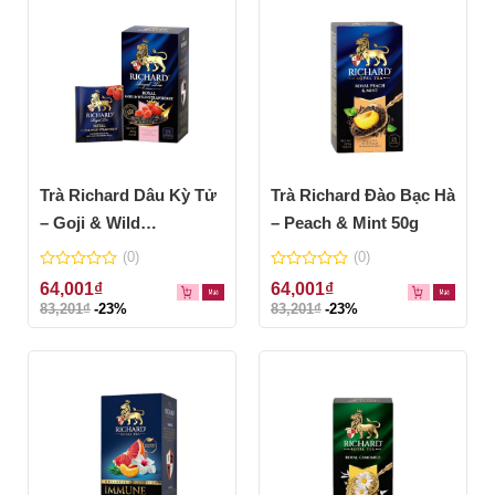
Trà Richard Dâu Kỳ Tử
Trà Richard Đào Bạc Hà
– Goji & Wild
– Peach & Mint 50g
Strawberry 42,5g (25 túi
(0)
(0)
lọc)
0
0
64,001
₫
64,001
₫
out
out
83,201
₫
-23%
83,201
₫
-23%
of
of
5
5