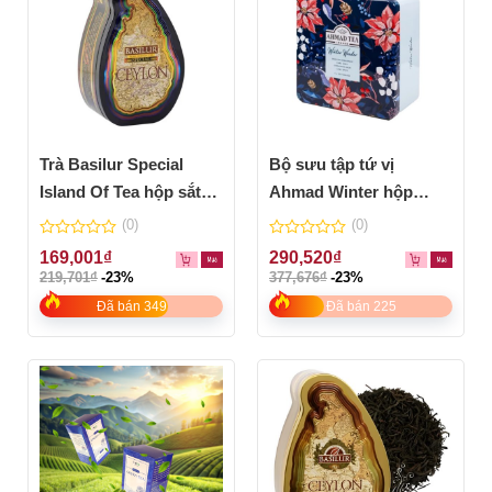
Trà Basilur Special
Bộ sưu tập tứ vị
Island Of Tea hộp sắt
Ahmad Winter hộp
100g
thiếc 80g
(0)
(0)
0
0
169,001
₫
290,520
₫
out
out
219,701
₫
-23%
377,676
₫
-23%
of
of
5
5
Đã bán 349
Đã bán 225