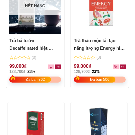
HẾT HÀNG
Trà bá tước
Trà thảo mộc tái tạo
Decaffeinated hiệu
năng lượng Energy hiệu
Ahmad Tea – hộp 40g
Ahmad – hộp 30g
(0)
(0)
0
0
99,000
₫
99,000
₫
out
out
128,700
₫
-23%
128,700
₫
-23%
of
of
5
5
Đã bán 362
Đã bán 506