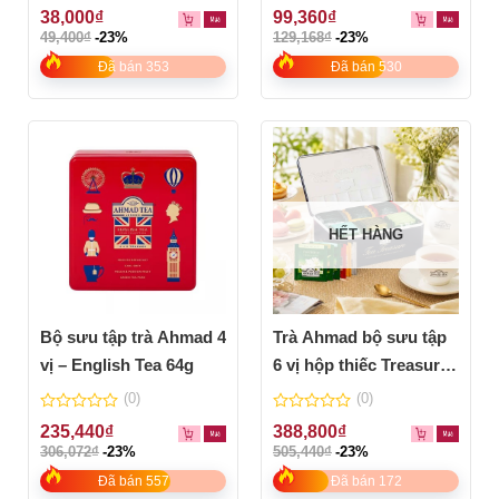
0
0
38,000
₫
99,360
₫
out
out
49,400
₫
-23%
129,168
₫
-23%
of
of
5
5
Đã bán 353
Đã bán 530
HẾT HÀNG
Bộ sưu tập trà Ahmad 4
Trà Ahmad bộ sưu tập
vị – English Tea 64g
6 vị hộp thiếc Treasure
120g
(0)
(0)
0
0
235,440
₫
388,800
₫
out
out
306,072
₫
-23%
505,440
₫
-23%
of
of
5
5
Đã bán 557
Đã bán 172