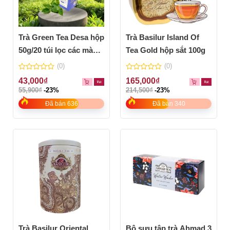
Trà Green Tea Desa hộp
Trà Basilur Island Of
50g/20 túi lọc các màu
Tea Gold hộp sắt 100g
tùy chọn
(0)
(0)
0
0
43,000
₫
165,000
₫
out
out
55,900
₫
-23%
214,500
₫
-23%
of
of
5
5
Đã bán 636
Đã bán 340
Trà Basilur Oriental
Bộ sưu tập trà Ahmad 3