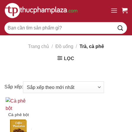
Chuyển
đến
nội
Tìm
dung
kiếm:
Trang chủ
/
Đồ uống
/
Trà, cà phê
LỌC
Sắp xếp:
Cà phê bột