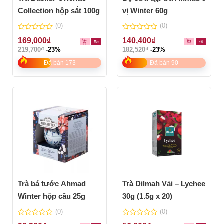
Collection hộp sắt 100g
vị Winter 60g
(0)
(0)
0
0
169,000
₫
140,400
₫
out
out
219,700
₫
-23%
182,520
₫
-23%
of
of
5
5
Đã bán 173
Đã bán 90
Trà bá tước Ahmad
Trà Dilmah Vải – Lychee
Winter hộp cầu 25g
30g (1.5g x 20)
(0)
(0)
0
0