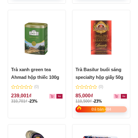
Trà xanh green tea
Trà Basilur buổi sáng
Ahmad hộp thiếc 100g
specialty hộp giấy 50g
(0)
(0)
0
0
239,001
₫
85,000
₫
out
out
310,701
₫
-23%
110,500
₫
-23%
of
of
5
5
Đã bán 484