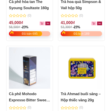
Cà phê hòa tan The
Trà hoa quả Simpson &
Syoung Soultaste 160g
Vail hộp 50g
(0)
(0)
0
0
45,000
₫
41,000
₫
out
out
58,500
₫
-23%
53,300
₫
-23%
of
of
5
5
Đã bán 695
Đã bán 189
Cà phê Mohodo
Trà Ahmad buổi sáng –
Expresso Bitter Sweet
Hộp thiếc vàng 20g
80g
(0)
(0)