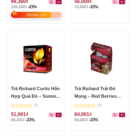
99,360
₫
56,000
₫
out
out
129,168
₫
-23%
72,800
₫
-23%
of
of
5
5
Đã bán 220
Trà Richard Curtis Hỗn
Trà Richard Trái Đỏ
Hợp Quả Đỏ – Summer
Mọng – Red Berries
Berries 34g (20 túi lọc)
34g (20 túi lọc)
(0)
(0)
0
0
51,001
₫
64,001
₫
out
out
66,301
₫
-23%
83,201
₫
-23%
of
of
5
5