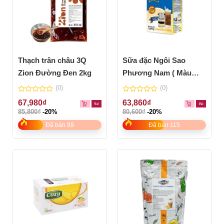
Thạch trân châu 3Q
Sữa đặc Ngôi Sao
Zion Đường Đen 2kg
Phương Nam ( Màu
xanh dương)
(0)
(0)
0
0
67,980
₫
63,860
₫
out
out
85,800
₫
-20%
80,600
₫
-20%
of
of
5
5
Đã bán 99
Đã bán 115