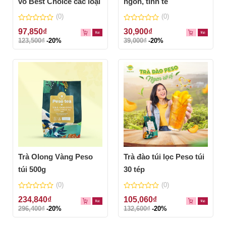
vỏ Best Choice các loại
ngon, tinh tế
(0)
(0)
0
0
97,850
₫
30,900
₫
out
out
123,500
₫
-20%
39,000
₫
-20%
of
of
5
5
Trà Olong Vàng Peso
Trà đào túi lọc Peso túi
túi 500g
30 tép
(0)
(0)
0
0
234,840
₫
105,060
₫
out
out
296,400
₫
-20%
132,600
₫
-20%
of
of
5
5