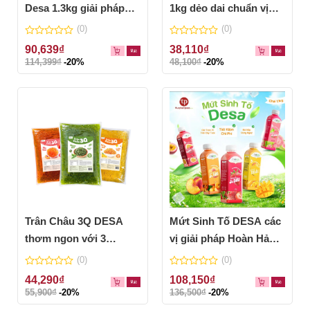
Desa 1.3kg giải pháp
1kg dẻo dai chuẩn vị
pha chế nhanh, chất
cho ly trà sữa thơm
(0)
(0)
lượng cho chủ quán
ngon
0
0
90,639
₫
38,110
₫
out
out
114,399
₫
-20%
48,100
₫
-20%
of
of
5
5
Trân Châu 3Q DESA
Mứt Sinh Tố DESA các
thơm ngon với 3
vị giải pháp Hoàn Hảo
hương vị độc đáo – túi
Cho Đồ Uống
(0)
(0)
1kg tiện lợi
0
0
44,290
₫
108,150
₫
out
out
55,900
₫
-20%
136,500
₫
-20%
of
of