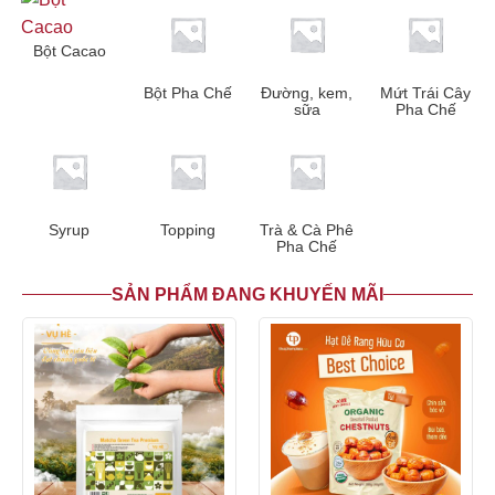
Bột Cacao
Bột Pha Chế
Đường, kem,
Mứt Trái Cây
sữa
Pha Chế
Syrup
Topping
Trà & Cà Phê
Pha Chế
SẢN PHẨM ĐANG KHUYẾN MÃI