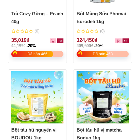
Trà Cozy Gừng – Peach
Bột Màng Sữa Phomai
40g
Eurodeli 1kg
(0)
(0)
0
0
35,019
₫
324,450
₫
out
out
44,199
₫
-20%
409,500
₫
-20%
of
of
5
5
Đã bán 466
Đã bán 463
Bột tàu hũ nguyên vị
Bột tàu hũ vị matcha
BOUDOU 1kg
Boduo 1kg