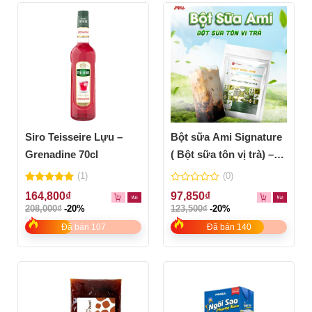
Siro Teisseire Lựu –
Bột sữa Ami Signature
Grenadine 70cl
( Bột sữa tôn vị trà) –
Túi 1kg
(1)
(0)
5.00
out of
0
164,800
₫
97,850
₫
5
out
208,000
₫
-20%
123,500
₫
-20%
of
5
Đã bán 107
Đã bán 140