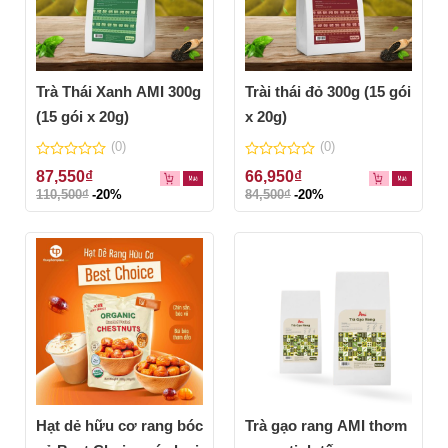
Trà Thái Xanh AMI 300g
Trài thái đỏ 300g (15 gói
(15 gói x 20g)
x 20g)
(0)
(0)
0
0
87,550
₫
66,950
₫
out
out
110,500
₫
-20%
84,500
₫
-20%
of
of
5
5
Hạt dẻ hữu cơ rang bóc
Trà gạo rang AMI thơm