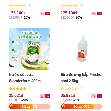
(0)
(0)
0
0
175,100
₫
175,100
₫
out
out
221,000
₫
-20%
221,000
₫
-20%
of
of
5
5
Nước cốt dừa
Siro đường bắp Fresko
Wonderfarm 400ml
chai 2.5kg
(8)
(0)
5.00
out of
0
35,021
₫
65,921
₫
5
out
44,201
₫
-20%
83,201
₫
-20%
of
5
Đã bán 578
Đã bán 502