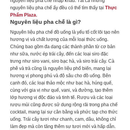
nguyên liệu pha chế nhập khẩu. Tất cả những
nguyên liệu pha chế ấy đều có thể tìm thấy tại
Thực
Phẩm Plaza.
Nguyên liệu pha chế là gì?
Nguyên liệu pha chế đồ uống là yếu tố cốt lõi tạo nên
hương vị và chất lượng của mỗi loại thức uống.
Chúng bao gồm đa dạng các thành phần từ cơ bản
như sữa, nước ép trái cây, đến các loại siro đặc
trưng như siro vani, siro bạc hà, và siro trái cây. Cà
phê và trà cũng là nguyên liệu phổ biến, mang lại
hương vị phong phú và độ sâu cho đồ uống. Bên
cạnh đó, các loại thảo mộc như bạc hà, húng quế,
cùng với gia vị như quế, vani, và đường, tạo thêm
lớp hương vị độc đáo và tinh tế. Rượu và các loại
rượu mùi cũng được sử dụng rộng rãi trong pha chế
cocktail, mang lại sự cân bằng và phức tạp cho thức
uống. Trái cây tươi như chanh, cam, dâu, không chỉ
làm đẹp mà còn tăng thêm sự tươi mới và hấp dẫn.