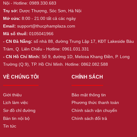
Nội - Hotline: 0989.330.683
Trụ sở:
Dược Thượng, Sóc Sơn, Hà Nội
Mở cửa:
8:00 - 21:00 tất cả các ngày
Email:
support@thucphamplaza.com
Mã số thuế:
0105041966
- CN Đà Nẵng:
số nhà 88, đường Trung Lập 17, KĐT Lakeside Bàu
Tràm, Q. Liên Chiểu - Hotline: 0961.031.331
- CN Hồ Chí Minh:
Số 9, đường 1D, Melosa Khang Điền, P. Long
Trường (Q.9), TP. Hồ Chí Minh. Hotline: 0862.082.588
VỀ CHÚNG TÔI
CHÍNH SÁCH
Giới thiệu
Bảo mật thông tin
Lịch làm việc
Phương thức thanh toán
Sơ đồ chỉ đường
Chính sách vận chuyển
Bản tin nội bộ
Chính sách đổi trả
Tin tức