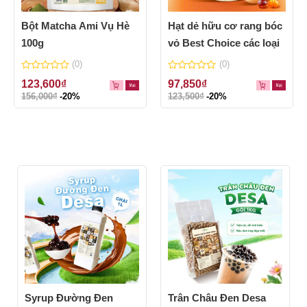
Bột Matcha Ami Vụ Hè
Hạt dẻ hữu cơ rang bóc
100g
vỏ Best Choice các loại
(0)
(0)
0
0
123,600
₫
97,850
₫
out
out
156,000
₫
-20%
123,500
₫
-20%
of
of
5
5
Syrup Đường Đen
Trân Châu Đen Desa