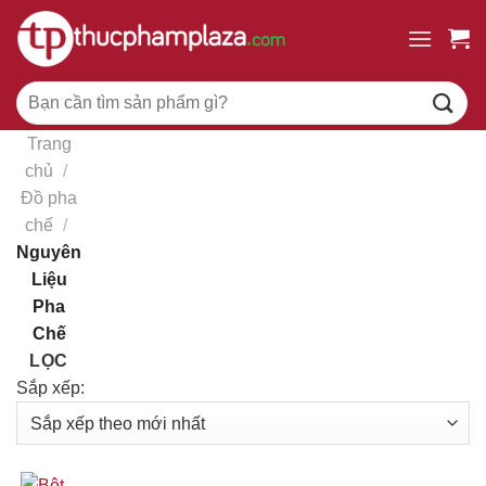
Chuyển
đến
nội
Tìm
dung
kiếm:
Trang
chủ
/
Đồ pha
chế
/
Nguyên
Liệu
Pha
Chế
LỌC
Sắp xếp: