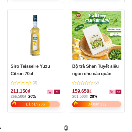
Siro Teisseire Yuzu
Bộ trà Shan Tuyết siêu
Citron 70cl
ngon cho các quán
(0)
(0)
0
0
211,150
₫
159,650
₫
out
out
266,500
₫
-20%
201,500
₫
-20%
of
of
5
5
Đã bán 206
Đã bán 332
1