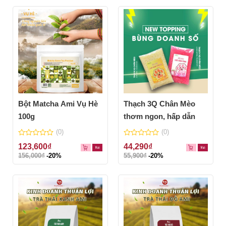
5
5
Bột Matcha Ami Vụ Hè
Thạch 3Q Chân Mèo
100g
thơm ngon, hấp dẫn
(0)
(0)
0
0
123,600
₫
44,290
₫
out
out
156,000
₫
-20%
55,900
₫
-20%
of
of
5
5