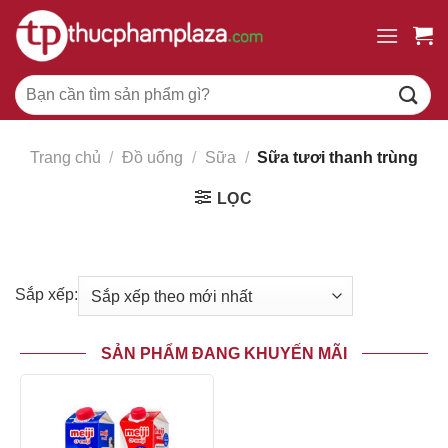
Chuyển
đến
nội
Tìm
dung
kiếm:
Trang chủ
/
Đồ uống
/
Sữa
/
Sữa tươi thanh trùng
LỌC
Sắp xếp:
SẢN PHẨM ĐANG KHUYẾN MÃI