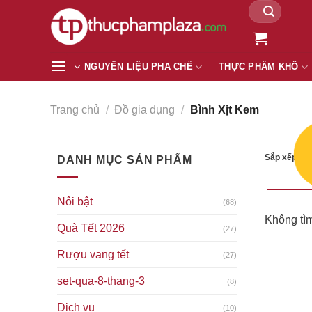
Tìm
Chuyển
kiếm:
đến
nội
dung
NGUYÊN LIỆU PHA CHẾ
THỰC PHẨM KHÔ
Trang chủ
/
Đồ gia dụng
/
Bình Xịt Kem
Sắp xếp the
DANH MỤC SẢN PHẨM
Nôi bật
(68)
Không tìm
Quà Tết 2026
(27)
Rượu vang tết
(27)
set-qua-8-thang-3
(8)
Dịch vụ
(10)