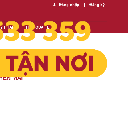
Đăng nhập
Đăng ký
MỸ PHẨM
HỘP QUÀ TẾT
YẾN MÃI