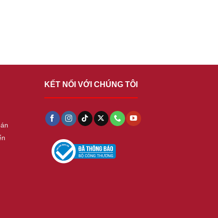
KẾT NỐI VỚI CHÚNG TÔI
oán
ển