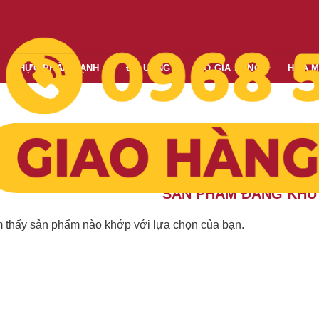
THỰC PHẨM LẠNH
ĐỒ UỐNG
ĐỒ GIA DỤNG
HÓA 
Giá giảm dần
Giá tăng dần
Mới nhất
Cũ nhất
o:
SẢN PHẨM ĐANG KHU
 thấy sản phẩm nào khớp với lựa chọn của bạn.