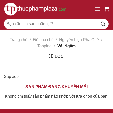
Chuyển
đến
nội
Tìm
dung
kiếm:
Trang chủ
/
Đồ pha chế
/
Nguyên Liệu Pha Chế
/
Topping
/
Vải Ngâm
LỌC
Sắp xếp:
SẢN PHẨM ĐANG KHUYẾN MÃI
Không tìm thấy sản phẩm nào khớp với lựa chọn của bạn.