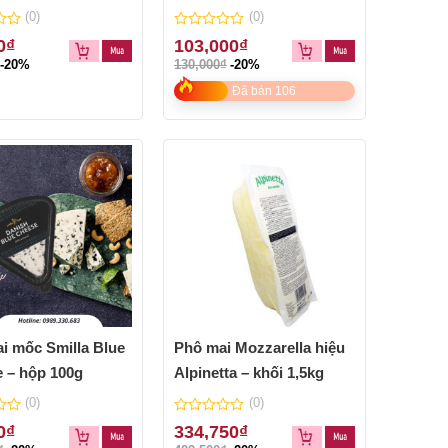
(0)
(0)
0
0
₫
103,000
₫
out
-20%
130,000
₫
-20%
of
5
Đã bán 106
i mốc Smilla Blue
Phô mai Mozzarella hiệu
 – hộp 100g
Alpinetta – khối 1,5kg
(0)
(0)
0
0
₫
334,750
₫
out