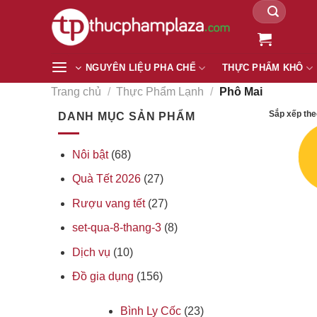
Tìm
Chuyển
kiếm:
đến
nội
dung
NGUYÊN LIỆU PHA CHẾ
THỰC PHẨM KHÔ
Trang chủ
/
Thực Phẩm Lạnh
/
Phô Mai
Sắp xếp the
DANH MỤC SẢN PHẨM
Nôi bật
(68)
Quà Tết 2026
(27)
Rượu vang tết
(27)
set-qua-8-thang-3
(8)
Dịch vụ
(10)
Đồ gia dụng
(156)
Bình Ly Cốc
(23)