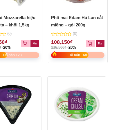
Phô m
Petit 
i Mozzarella hiệu
Phô mai Edam Hà Lan cắt
ta – khối 1,5kg
miếng – gói 200g
0
110,
(0)
(0)
out
139,100
of
0
50
₫
108,150
₫
5
out
₫
-20%
136,500
₫
-20%
of
5
Đã bán 123
Đã bán 168