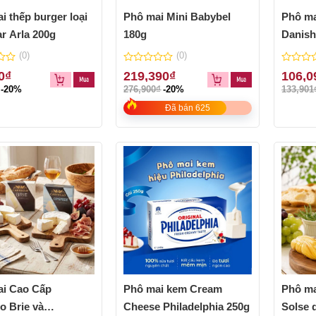
i thếp burger loại
Phô mai Mini Babybel
Phô m
r Arla 200g
180g
Danish
100g
(0)
(0)
0
0
0
₫
219,390
₫
106,0
out
out
-20%
276,900
₫
-20%
133,901
of
of
5
5
Đã bán 625
ai Cao Cấp
Phô mai kem Cream
Phô ma
lo Brie và
Cheese Philadelphia 250g
Solse 