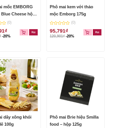
ai mốc EMBORG
Phô mai kem với thảo
 Blue Cheese hộp
mộc Emborg 175g
(0)
(0)
0
91
₫
95,791
₫
out
₫
-20%
120,901
₫
-20%
of
5
i dây xông khói
Phô mai Brie hiệu Smilla
dê 100g
food – hộp 125g