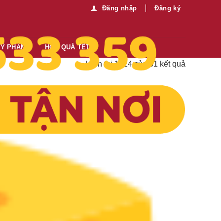
Đăng nhập
Đăng ký
MỸ PHẨM
HỘP QUÀ TẾT
Hiển thị 1–24 của 31 kết quả