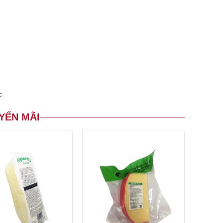
c
YẾN MÃI