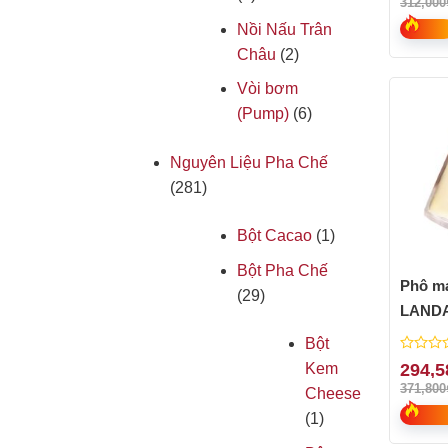
312,000
of
Nồi Nấu Trân
5
Châu
(2)
Vòi bơm
(Pump)
(6)
Nguyên Liệu Pha Chế
(281)
Bột Cacao
(1)
Bột Pha Chế
Phô ma
(29)
LANDA
Bột
0
294,5
Kem
out
371,800
Cheese
of
5
(1)