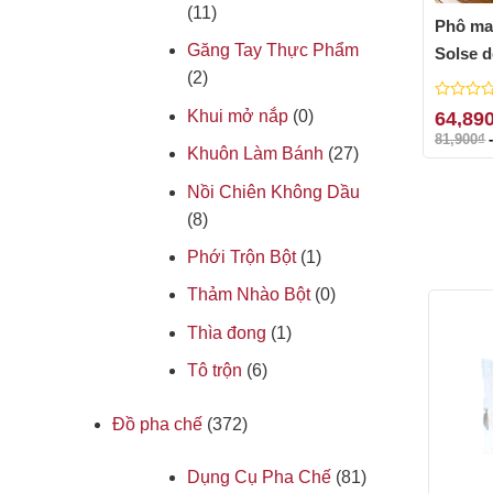
(11)
Phô ma
Găng Tay Thực Phẩm
Solse d
(2)
0
Khui mở nắp
(0)
64,89
out
81,900
₫
of
Khuôn Làm Bánh
(27)
5
Nồi Chiên Không Dầu
(8)
Phới Trộn Bột
(1)
Thảm Nhào Bột
(0)
Thìa đong
(1)
Tô trộn
(6)
Đồ pha chế
(372)
Dụng Cụ Pha Chế
(81)