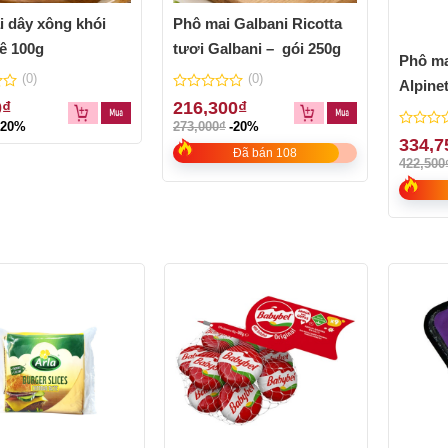
i dây xông khói
Phô mai Galbani Ricotta
ê 100g
tươi Galbani – gói 250g
Phô ma
(0)
(0)
Alpinet
0
0
₫
216,300
₫
out
-20%
273,000
₫
-20%
of
0
334,7
5
Đã bán 108
out
422,500
of
5