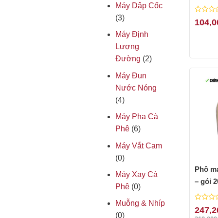
Camem
Máy Dập Cốc
(3)
0
104,0
out
Máy Định
of
5
Lượng
Đường
(2)
Máy Đun
Nước Nóng
(4)
Máy Pha Cà
Phê
(6)
Máy Vắt Cam
(0)
Phô ma
Máy Xay Cà
– gói 
Phê
(0)
Muỗng & Nhíp
0
247,2
(0)
out