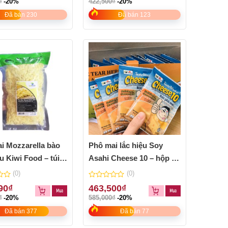
₫
-20%
422,500
₫
-20%
of
5
Đã bán 230
Đã bán 123
i Mozzarella bào
Phô mai lắc hiệu Soy
u Kiwi Food – túi
Asahi Cheese 10 – hộp 18
gói
(0)
(0)
0
90
₫
463,500
₫
out
₫
-20%
585,000
₫
-20%
of
5
Đã bán 377
Đã bán 77