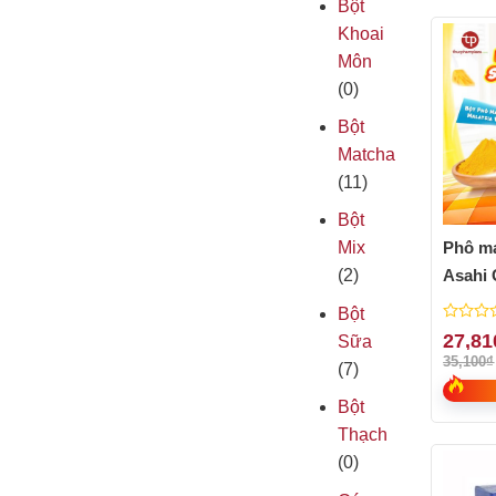
Bột
Khoai
Môn
(0)
Bột
Matcha
(11)
Bột
Phô ma
Mix
Asahi 
(2)
30g
Bột
0
27,81
Sữa
out
35,100
₫
(7)
of
5
Bột
Thạch
(0)