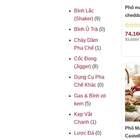
Phô ma
Bình Lắc
chedda
(Shaker)
(9)
Bình Ủ Trà
(0)
0
74,16
out
93,600
₫
Chày Dầm
of
Pha Chế
(1)
5
Cốc Đong
(Jigger)
(8)
Dụng Cụ Pha
Chế Khác
(0)
Gas & Bình xịt
kem
(5)
Kẹp Vắt
Chanh
(1)
Phô M
Lược Đá
(0)
Castel