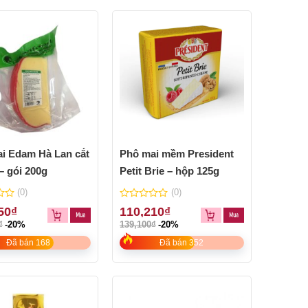
i Edam Hà Lan cắt
Phô mai mềm President
– gói 200g
Petit Brie – hộp 125g
(0)
(0)
0
50
₫
110,210
₫
out
₫
-20%
139,100
₫
-20%
of
5
Đã bán 168
Đã bán 352