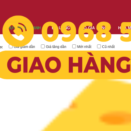
THỰC PHẨM LẠNH
ĐỒ UỐNG
ĐỒ GIA DỤNG
HÓA 
Giá giảm dần
Giá tăng dần
Mới nhất
Cũ nhất
o: