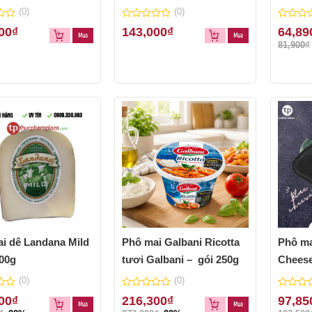
bert 125g
(0)
(0)
0
0
00
₫
143,000
₫
64,89
out
out
81,900
₫
of
of
5
5
i dê Landana Mild
Phô mai Galbani Ricotta
Phô ma
200g
tươi Galbani – gói 250g
Cheese
(0)
(0)
0
0
00
₫
216,300
₫
97,85
out
out