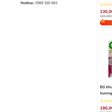
Hotline:
0989 330 683
0
130,0
out
169,000
of
5
Bộ khu
hương 
Smoot
Lily hi
0
180,0
out