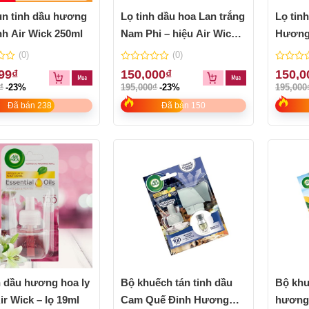
n tinh dầu hương
Lọ tinh dầu hoa Lan trắng
Lọ tin
nh Air Wick 250ml
Nam Phi – hiệu Air Wick
Hương 
lọ 19ml
19ml
(0)
(0)
0
0
99
₫
150,000
₫
150,0
out
out
₫
-23%
195,000
₫
-23%
195,000
of
of
5
5
Đã bán 238
Đã bán 150
h dầu hương hoa ly
Bộ khuếch tán tinh dầu
Bộ khu
ir Wick – lọ 19ml
Cam Quế Đinh Hương
hương 