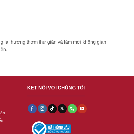
ng lại hương thơm thư giãn và làm mới không gian
iên.
KẾT NỐI VỚI CHÚNG TÔI
oán
ển