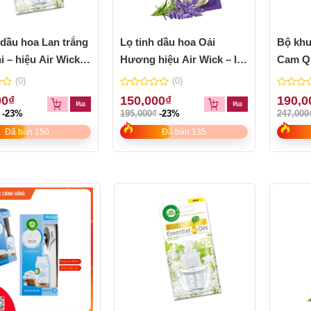
 dầu hoa Lan trắng
Lọ tinh dầu hoa Oải
Bộ khu
 – hiệu Air Wick
Hương hiệu Air Wick – lọ
Cam Q
19ml
Mulled
(0)
(0)
hiệu A
0
0
00
₫
150,000
₫
190,0
out
out
₫
-23%
195,000
₫
-23%
247,000
of
of
5
5
Đã bán 150
Đã bán 135