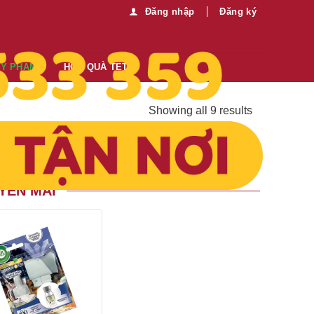
Đăng nhập
Đăng ký
MỸ PHẨM
HỘP QUÀ TẾT
Showing all 9 results
YẾN MÃI