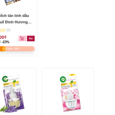
ếch tán tinh dầu
uế Đinh Hương
 Wine Fragrance –
(0)
ir Wick
00
₫
₫
-23%
Đã bán 364