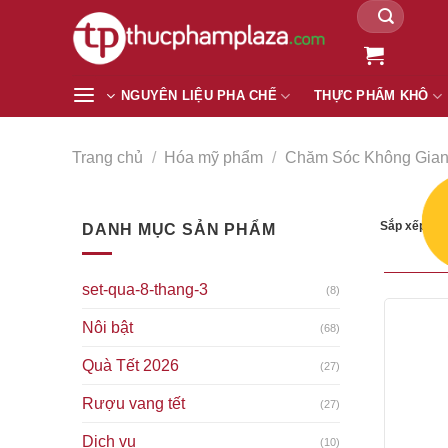
Tìm
Chuyển
kiếm:
đến
nội
dung
NGUYÊN LIỆU PHA CHẾ
THỰC PHẨM KHÔ
Trang chủ
/
Hóa mỹ phẩm
/
Chăm Sóc Không Gian
Sắp xếp the
DANH MỤC SẢN PHẨM
set-qua-8-thang-3
(8)
Nôi bật
(68)
Quà Tết 2026
(27)
Rượu vang tết
(27)
Dịch vụ
(10)