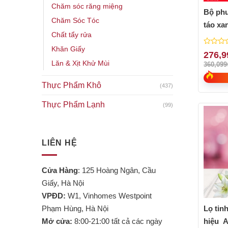
Chăm sóc răng miệng
Bộ phu
Chăm Sóc Tóc
táo xa
Chất tẩy rửa
Khăn Giấy
0
276,9
out
Lăn & Xịt Khử Mùi
360,099
of
5
Thực Phẩm Khô
(437)
Thực Phẩm Lạnh
(99)
LIÊN HỆ
Cửa Hàng
: 125 Hoàng Ngân, Cầu
Giấy, Hà Nội
VPĐD:
W1, Vinhomes Westpoint
Phạm Hùng, Hà Nội
Lọ tin
Mở cửa:
8:00-21:00 tất cả các ngày
hiệu A