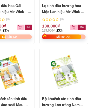
h dầu hoa Oải
Lọ tinh dầu hương hoa
hiệu Air Wick – lọ
Mộc Lan hiệu Air Wick –
lọ 19ml
(0)
(0)
0
00
₫
130,000
₫
out
₫
-23%
169,000
₫
-23%
of
5
Đã bán 135
Đã bán 200
ếch tán tinh dầu
Bộ khuếch tán tinh dầu
đào xoài Maui
hương Lan trắng Nam