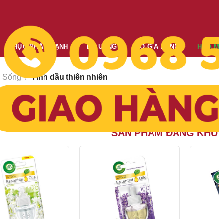
THỰC PHẨM LẠNH
ĐỒ UỐNG
ĐỒ GIA DỤNG
HÓA 
 Sống
/
Tinh dầu thiên nhiên
Giá giảm dần
Giá tăng dần
Mới nhất
Cũ nhất
o:
SẢN PHẨM ĐANG KHU