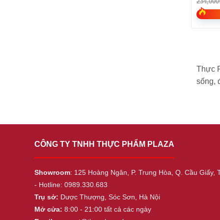
234,000
of
5
Thực P
sống, 
CÔNG TY TNHH THỰC PHẨM PLAZA
Showroom
: 125 Hoàng Ngân, P. Trung Hòa, Q. Cầu Giấy, 
- Hotline: 0989.330.683
Trụ sở:
Dược Thượng, Sóc Sơn, Hà Nội
Mở cửa:
8:00 - 21:00 tất cả các ngày