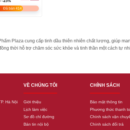
₫
-23%
Đã bán 414
hẩm Plaza cung cấp tinh dầu thiên nhiên chất lượng, giúp ma
đồng thời hỗ trợ chăm sóc sức khỏe và tinh thần một cách tự nh
VỀ CHÚNG TÔI
CHÍNH SÁCH
TP. Hà Nội
Giới thiệu
Bảo mật thông tin
Lịch làm việc
Phương thức thanh t
Sơ đồ chỉ đường
Chính sách vận chuy
Bản tin nội bộ
Chính sách đổi trả