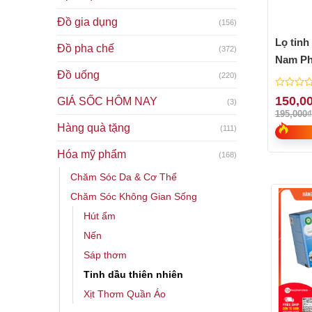
Đồ gia dụng
(156)
Lọ tinh
Đồ pha chế
(372)
Nam Phi
Đồ uống
(220)
lọ 19ml
0
150,0
GIÁ SỐC HÔM NAY
(3)
out
195,000
of
Hàng quà tặng
(111)
5
Hóa mỹ phẩm
(168)
Chăm Sóc Da & Cơ Thể
Chăm Sóc Không Gian Sống
Hút ẩm
Nến
Sáp thơm
Tinh dầu thiên nhiên
Xịt Thơm Quần Áo