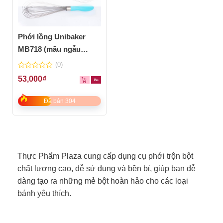
Phới lồng Unibaker
MB718 (mầu ngẫu
nhiên)
(0)
0
53,000
₫
out
of
5
Đã bán 304
Thực Phẩm Plaza cung cấp dụng cụ phới trộn bột
chất lượng cao, dễ sử dụng và bền bỉ, giúp bạn dễ
dàng tạo ra những mẻ bột hoàn hảo cho các loại
bánh yêu thích.