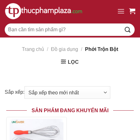
Chuyển
đến
nội
Tìm
dung
kiếm:
Trang chủ
/
Đồ gia dụng
/
Phới Trộn Bột
LỌC
Sắp xếp:
SẢN PHẨM ĐANG KHUYẾN MÃI