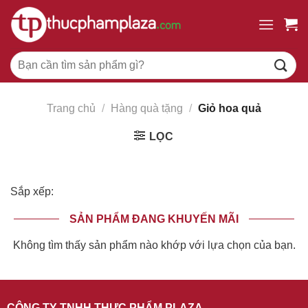
Chuyển
đến
nội
Tìm
dung
kiếm:
Trang chủ
/
Hàng quà tặng
/
Giỏ hoa quả
LỌC
Sắp xếp:
SẢN PHẨM ĐANG KHUYẾN MÃI
Không tìm thấy sản phẩm nào khớp với lựa chọn của bạn.
CÔNG TY TNHH THỰC PHẨM PLAZA