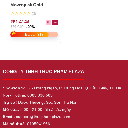
Movenpick Gold
Original – lọ 100g
(0)
0
261,414
₫
out
329,940
₫
-20%
of
5
Đã bán 318
CÔNG TY TNHH THỰC PHẨM PLAZA
Showroom
: 125 Hoàng Ngân, P. Trung Hòa, Q. Cầu Giấy, TP. Hà
Nội - Hotline: 0989.330.683
Trụ sở:
Dược Thượng, Sóc Sơn, Hà Nội
Mở cửa:
8:00 - 21:00 tất cả các ngày
Email:
support@thucphamplaza.com
Mã số thuế:
0105041966