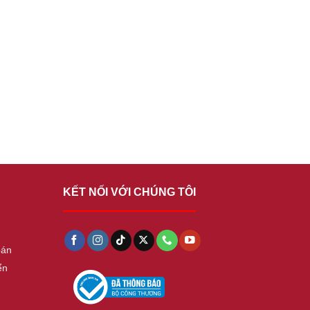
KẾT NỐI VỚI CHÚNG TÔI
oán
ển