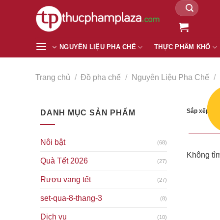
Tìm
Chuyển
kiếm:
đến
nội
dung
NGUYÊN LIỆU PHA CHẾ
THỰC PHẨM KHÔ
Trang chủ
/
Đồ pha chế
/
Nguyên Liệu Pha Chế
/
Sắp xếp the
DANH MỤC SẢN PHẨM
Nôi bật
(68)
Không tìm
Quà Tết 2026
(27)
Rượu vang tết
(27)
set-qua-8-thang-3
(8)
Dịch vụ
(10)