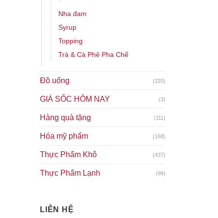
Nha đam
Syrup
Topping
Trà & Cà Phê Pha Chế
Đồ uống
(220)
GIÁ SỐC HÔM NAY
(3)
Hàng quà tặng
(111)
Hóa mỹ phẩm
(168)
Thực Phẩm Khô
(437)
Thực Phẩm Lạnh
(99)
LIÊN HỆ