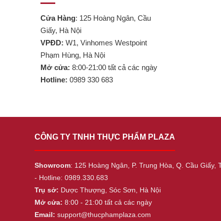
Cửa Hàng
: 125 Hoàng Ngân, Cầu
Giấy, Hà Nội
VPĐD:
W1, Vinhomes Westpoint
Phạm Hùng, Hà Nội
Mở cửa:
8:00-21:00 tất cả các ngày
Hotline:
0989 330 683
CÔNG TY TNHH THỰC PHẨM PLAZA
Showroom
: 125 Hoàng Ngân, P. Trung Hòa, Q. Cầu Giấy, 
- Hotline: 0989.330.683
Trụ sở:
Dược Thượng, Sóc Sơn, Hà Nội
Mở cửa:
8:00 - 21:00 tất cả các ngày
Email:
support@thucphamplaza.com