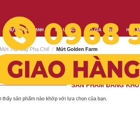
THỰC PHẨM LẠNH
ĐỒ UỐNG
ĐỒ GIA DỤNG
HÓA 
Mứt Trái Cây Pha Chế
/
Mứt Golden Farm
Giá giảm dần
Giá tăng dần
Mới nhất
Cũ nhất
o:
SẢN PHẨM ĐANG KHU
 thấy sản phẩm nào khớp với lựa chọn của bạn.