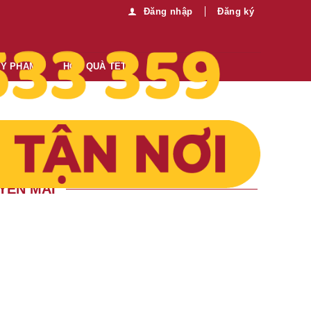
Đăng nhập
Đăng ký
MỸ PHẨM
HỘP QUÀ TẾT
YẾN MÃI