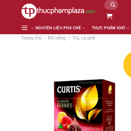
Tìm
Chuyển
kiếm:
đến
nội
dung
NGUYÊN LIỆU PHA CHẾ
THỰC PHẨM KHÔ
Trang chủ
/
Đồ uống
/
Trà, cà phê