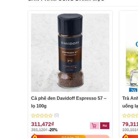
Cà phê đen Davidoff Espresso 57 –
Trà An
lọ 100g
uống l
(0)
0
0
311,472
₫
79,31
out
out
393,120
₫
-20%
100,101
of
of
5
5
Đã bán 70