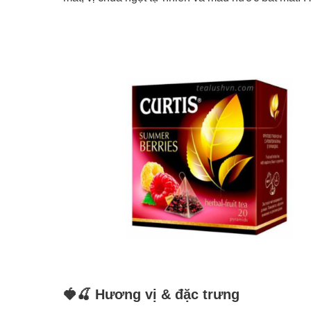
🍓🍒 Hương vị & đặc trưng