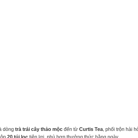
à dòng
trà trái cây thảo mộc
đến từ
Curtis Tea
, phối trộn hài 
 Hộp
20 túi lọc
tiện lợi, phù hợp thưởng thức hằng ngày.