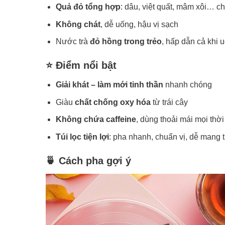
Quả đỏ tổng hợp
: dâu, việt quất, mâm xôi… c
Không chát
, dễ uống, hậu vị sạch
Nước trà
đỏ hồng trong trẻo
, hấp dẫn cả khi 
⭐ Điểm nổi bật
Giải khát – làm mới tinh thần
nhanh chóng
Giàu
chất chống oxy hóa
từ trái cây
Không chứa caffeine
, dùng thoải mái mọi thờ
Túi lọc tiện lợi
: pha nhanh, chuẩn vị, dễ mang 
🍵 Cách pha gợi ý