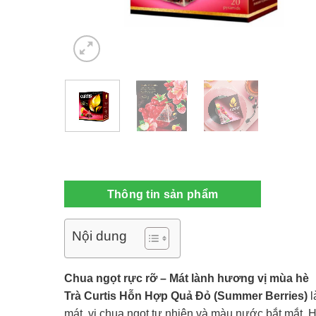
Thông tin sản phẩm
Nội dung
Chua ngọt rực rỡ – Mát lành hương vị mùa hè
Trà Curtis Hỗn Hợp Quả Đỏ (Summer Berries)
l
mát, vị chua ngọt tự nhiên và màu nước bắt mắt.