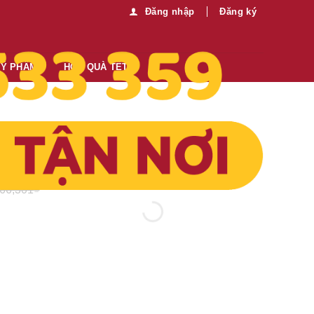
Đăng nhập
Đăng ký
MỸ PHẨM
HỘP QUÀ TẾT
Thông tin thêm:
erries
Mua sỉ vui lòng liên hệ chúng tôi:
0989.330.683
Gửi tin nhắn
66,301
₫