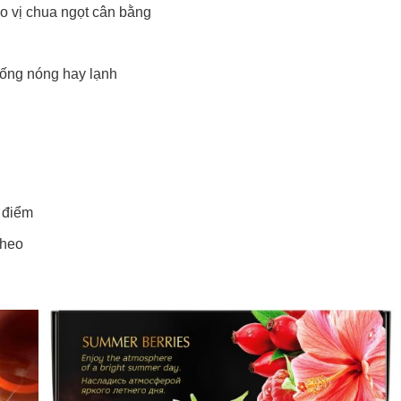
ho vị chua ngọt cân bằng
uống nóng hay lạnh
i điểm
theo