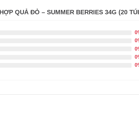
HỢP QUẢ ĐỎ – SUMMER BERRIES 34G (20 TÚI
0
0
0
0
0