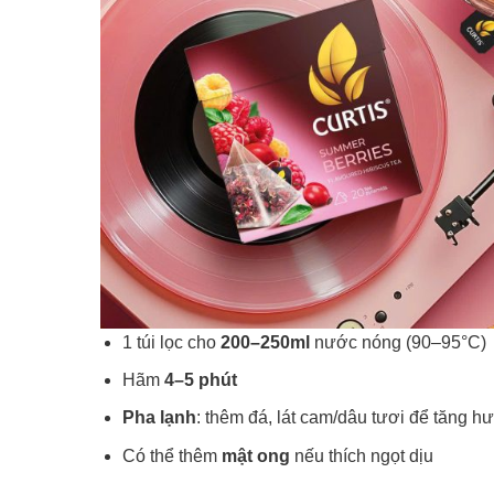
1 túi lọc cho
200–250ml
nước nóng (90–95°C)
Hãm
4–5 phút
Pha lạnh
: thêm đá, lát cam/dâu tươi để tăng h
Có thể thêm
mật ong
nếu thích ngọt dịu