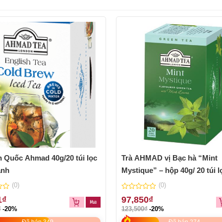
h Quốc Ahmad 40g/20 túi lọc
Trà AHMAD vị Bạc hà “Mint
ạnh
Mystique” – hộp 40g/ 20 túi l
bao thiếc
(0)
(0)
0
1
₫
97,850
₫
out
₫
-20%
123,500
₫
-20%
of
5
Đã bán 349
Đã bán 274