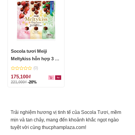
Socola tươi Meiji
Meltykiss hỗn hợp 3 vị
– túi 138g
(0)
0
175,100
₫
out
221,000
₫
-20%
of
5
Trải nghiệm hương vị tinh tế của Socola Tươi, mềm
mịn và tan chảy, mang đến khoảnh khắc ngọt ngào
tuyệt vời cùng thucphamplaza.com!