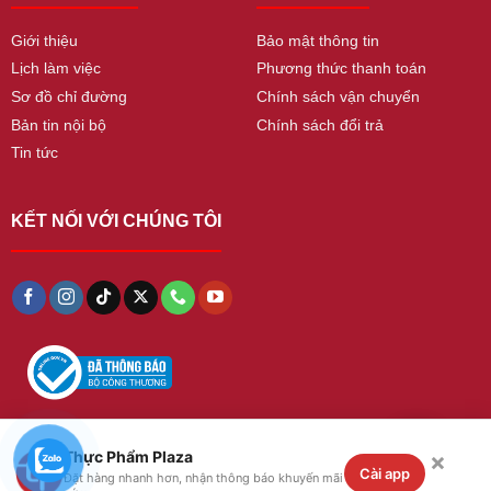
Giới thiệu
Bảo mật thông tin
Lịch làm việc
Phương thức thanh toán
Sơ đồ chỉ đường
Chính sách vận chuyển
Bản tin nội bộ
Chính sách đổi trả
Tin tức
KẾT NỐI VỚI CHÚNG TÔI
×
Thực Phẩm Plaza
Copyright 2026 ©
thucphamplaza
. All Rights
Cài app
Đặt hàng nhanh hơn, nhận thông báo khuyến mãi