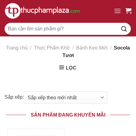
Chuyển
đến
nội
Tìm
dung
kiếm:
Trang chủ
/
Thực Phẩm Khô
/
Bánh Kẹo Mứt
/
Socola
Tươi
LỌC
Sắp xếp:
SẢN PHẨM ĐANG KHUYẾN MÃI