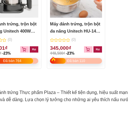
nh trứng, trộn bột
Máy đánh trứng, trộn bột
g Unitech 400W
đa năng Unitech HU-1411
x)
(công suất 300W)
(0)
(0)
0
01
₫
345,000
₫
out
₫
-23%
448,500
₫
-23%
of
5
Đã bán 764
Đã bán 110
nh trứng Thực phẩm Plaza – Thiết kế tiện dụng, hiệu suất mạn
và dễ dàng. Lựa chọn lý tưởng cho những ai yêu thích nấu nư