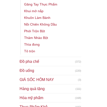
Găng Tay Thực Phẩm
Khui mở nắp
Khuôn Làm Bánh
Nồi Chiên Không Dầu
Phới Trộn Bột
Thảm Nhào Bột
Thìa đong
Tô trộn
Đồ pha chế
(372)
Đồ uống
(220)
GIÁ SỐC HÔM NAY
(3)
Hàng quà tặng
(111)
Hóa mỹ phẩm
(168)
Thực Phẩm Khô
(437)