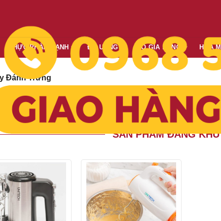
THỰC PHẨM LẠNH
ĐỒ UỐNG
ĐỒ GIA DỤNG
HÓA 
y Đánh Trứng
Giá giảm dần
Giá tăng dần
Mới nhất
Cũ nhất
o:
SẢN PHẨM ĐANG KHU