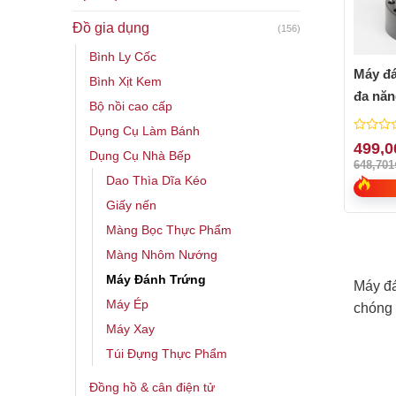
Đồ gia dụng
(156)
Bình Ly Cốc
Máy đá
Bình Xịt Kem
đa năn
Bộ nồi cao cấp
(vỏ ino
Dụng Cụ Làm Bánh
0
499,0
Dụng Cụ Nhà Bếp
out
648,701
of
Dao Thìa Dĩa Kéo
5
Giấy nến
Màng Bọc Thực Phẩm
Màng Nhôm Nướng
Máy Đánh Trứng
Máy đá
Máy Ép
chóng 
Máy Xay
Túi Đựng Thực Phẩm
Đồng hồ & cân điện tử