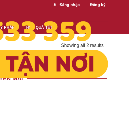
Đăng nhập
Đăng ký
MỸ PHẨM
HỘP QUÀ TẾT
Showing all 2 results
YẾN MÃI