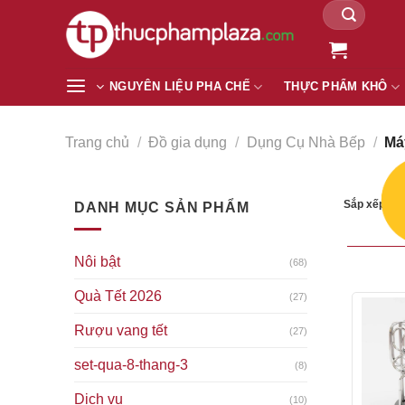
Tìm
Chuyển
kiếm:
đến
nội
dung
NGUYÊN LIỆU PHA CHẾ
THỰC PHẨM KHÔ
Trang chủ
/
Đồ gia dụng
/
Dụng Cụ Nhà Bếp
/
Má
Sắp xếp the
DANH MỤC SẢN PHẨM
Nôi bật
(68)
Quà Tết 2026
(27)
Rượu vang tết
(27)
set-qua-8-thang-3
(8)
Dịch vụ
(10)