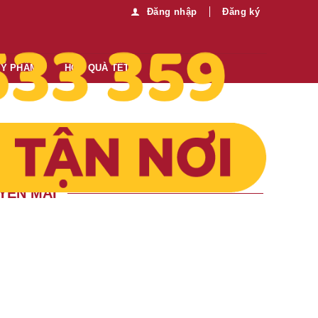
Đăng nhập
Đăng ký
MỸ PHẨM
HỘP QUÀ TẾT
YẾN MÃI