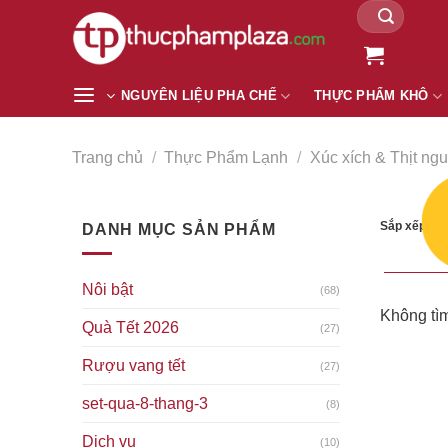
Tìm
Chuyển
kiếm:
đến
nội
dung
NGUYÊN LIỆU PHA CHẾ
THỰC PHẨM KHÔ
Trang chủ
/
Thực Phẩm Lạnh
/
Xúc xích & Thịt ngu
Sắp xếp the
DANH MỤC SẢN PHẨM
Nôi bật
(68)
Không tìm
Quà Tết 2026
(27)
Rượu vang tết
(27)
set-qua-8-thang-3
(8)
Dịch vụ
(10)