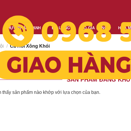
THỰC PHẨM LẠNH
ĐỒ UỐNG
ĐỒ GIA DỤNG
HÓA 
ội
/
Cá Hồi Xông Khói
Giá giảm dần
Giá tăng dần
Mới nhất
Cũ nhất
o:
SẢN PHẨM ĐANG KHU
 thấy sản phẩm nào khớp với lựa chọn của bạn.