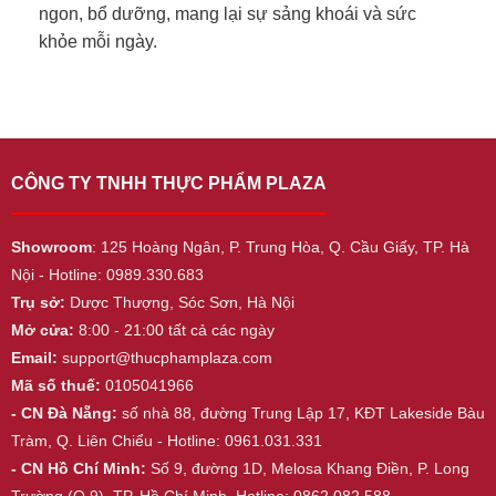
ngon, bổ dưỡng, mang lại sự sảng khoái và sức
khỏe mỗi ngày.
CÔNG TY TNHH THỰC PHẨM PLAZA
Showroom
: 125 Hoàng Ngân, P. Trung Hòa, Q. Cầu Giấy, TP. Hà
Nội - Hotline: 0989.330.683
Trụ sở:
Dược Thượng, Sóc Sơn, Hà Nội
Mở cửa:
8:00 - 21:00 tất cả các ngày
Email:
support@thucphamplaza.com
Mã số thuế:
0105041966
- CN Đà Nẵng:
số nhà 88, đường Trung Lập 17, KĐT Lakeside Bàu
Tràm, Q. Liên Chiểu - Hotline: 0961.031.331
- CN Hồ Chí Minh:
Số 9, đường 1D, Melosa Khang Điền, P. Long
Trường (Q.9), TP. Hồ Chí Minh. Hotline: 0862.082.588