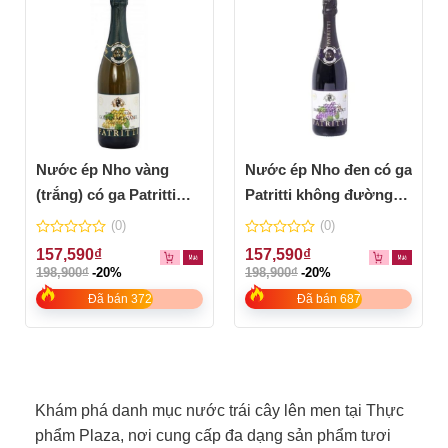
Nước ép Nho vàng
Nước ép Nho đen có ga
(trắng) có ga Patritti
Patritti không đường
không đường, không
750ml
(0)
(0)
cồn 750ml
0
0
157,590
₫
157,590
₫
out
out
198,900
₫
-20%
198,900
₫
-20%
of
of
5
5
Đã bán 372
Đã bán 687
Khám phá danh mục nước trái cây lên men tại Thực
phẩm Plaza, nơi cung cấp đa dạng sản phẩm tươi