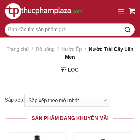
Chuyển
đến
nội
Tìm
dung
kiếm:
Trang chủ
/
Đồ uống
/
Nước Ép
/
Nước Trái Cây Lên
Men
LỌC
Sắp xếp:
SẢN PHẨM ĐANG KHUYẾN MÃI