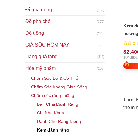
Đồ gia dụng
(156)
Đồ pha chế
(372)
Kem đ
Đồ uống
hương
(220)
“Origi
GIÁ SỐC HÔM NAY
(3)
0
82,40
out
Hàng quà tặng
(111)
104,000
of
5
Hóa mỹ phẩm
(168)
Chăm Sóc Da & Cơ Thể
Chăm Sóc Không Gian Sống
Chăm sóc răng miệng
Thực P
Bàn Chải Đánh Răng
thơm m
Chỉ Nha Khoa
Dành Cho Răng Niềng
Kem đánh răng