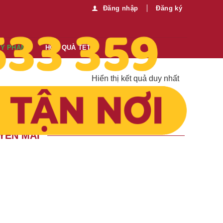
Đăng nhập
Đăng ký
MỸ PHẨM
HỘP QUÀ TẾT
Hiển thị kết quả duy nhất
YẾN MÃI