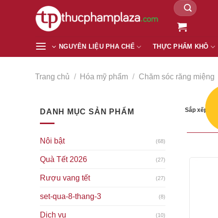
Tìm
Chuyển
kiếm:
đến
nội
dung
NGUYÊN LIỆU PHA CHẾ
THỰC PHẨM KHÔ
Trang chủ
/
Hóa mỹ phẩm
/
Chăm sóc răng miệng
Sắp xếp the
DANH MỤC SẢN PHẨM
Nôi bật
(68)
Quà Tết 2026
(27)
Rượu vang tết
(27)
set-qua-8-thang-3
(8)
Dịch vụ
(10)