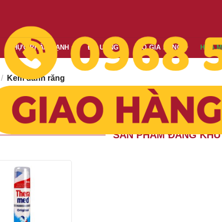
THỰC PHẨM LẠNH
ĐỒ UỐNG
ĐỒ GIA DỤNG
HÓA 
/
Kem đánh răng
Giá giảm dần
Giá tăng dần
Mới nhất
Cũ nhất
o:
SẢN PHẨM ĐANG KHU