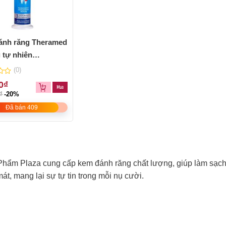
ánh răng Theramed
 tự nhiên
nal” – chai 100ml
(0)
0
₫
₫
-20%
Đã bán 409
hẩm Plaza cung cấp kem đánh răng chất lượng, giúp làm sạch h
át, mang lại sự tự tin trong mỗi nụ cười.