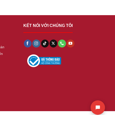
KẾT NỐI VỚI CHÚNG TÔI
oán
ển