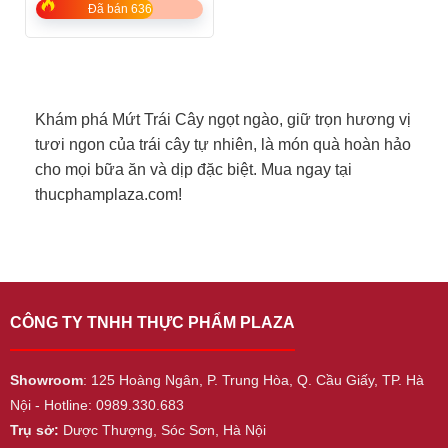
5
Đã bán 636
Khám phá Mứt Trái Cây ngọt ngào, giữ trọn hương vị
tươi ngon của trái cây tự nhiên, là món quà hoàn hảo
cho mọi bữa ăn và dịp đặc biệt. Mua ngay tại
thucphamplaza.com!
CÔNG TY TNHH THỰC PHẨM PLAZA
Showroom
: 125 Hoàng Ngân, P. Trung Hòa, Q. Cầu Giấy, TP. Hà
Nội - Hotline: 0989.330.683
Trụ sở:
Dược Thượng, Sóc Sơn, Hà Nội