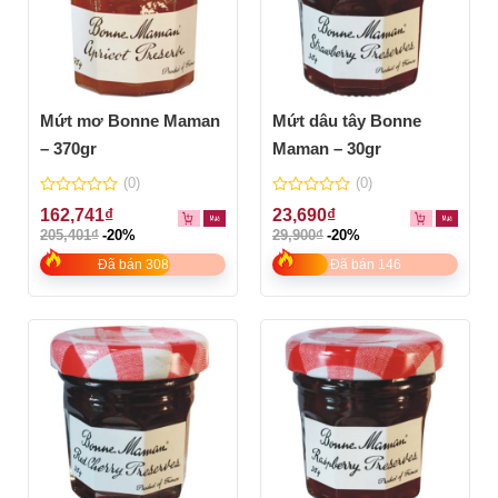
Mứt mơ Bonne Maman
Mứt dâu tây Bonne
– 370gr
Maman – 30gr
(0)
(0)
0
0
162,741
₫
23,690
₫
out
out
205,401
₫
-20%
29,900
₫
-20%
of
of
5
5
Đã bán 308
Đã bán 146