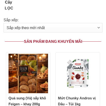
Cây
LỌC
Sắp xếp:
SẢN PHẨM ĐANG KHUYẾN MÃI
Quả sung (Vả) sấy khô
Mứt Chunky Andros vị
Feigen – khay 200g
Dâu – Túi 1kg