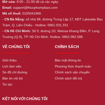
Mở cửa:
8:00 - 21:00 tất cả các ngày
Email:
support@thucphamplaza.com
Mã số thuế:
0105041966
- CN Đà Nẵng:
số nhà 88, đường Trung Lập 17, KĐT Lakeside Bàu
Tràm, Q. Liên Chiểu - Hotline: 0961.031.331
- CN Hồ Chí Minh:
Số 9, đường 1D, Melosa Khang Điền, P. Long
Trường (Q.9), TP. Hồ Chí Minh. Hotline: 0862.082.588
VỀ CHÚNG TÔI
CHÍNH SÁCH
Giới thiệu
Bảo mật thông tin
Lịch làm việc
Phương thức thanh toán
Sơ đồ chỉ đường
Chính sách vận chuyển
Bản tin nội bộ
Chính sách đổi trả
Tin tức
KẾT NỐI VỚI CHÚNG TÔI