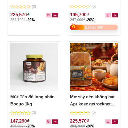
(0)
(0)
0
0
225,570
₫
195,700
₫
out
out
284,700
₫
-20%
247,000
₫
-20%
of
of
5
5
Đã bán 299
Mứt Táo đỏ long nhãn
Mơ sấy dẻo không hạt
Boduo 1kg
Aprikose getrocknet
200g
(0)
(0)
0
0
147,290
₫
225,570
₫
out
out
185,900
₫
-20%
284,700
₫
-20%