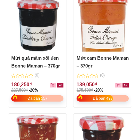
Mứt quả mâm xôi đen
Mứt cam Bonne Maman
Bonne Maman – 370gr
– 370gr
(0)
(0)
0
0
180,250
₫
139,050
₫
out
out
227,500
₫
-20%
175,500
₫
-20%
of
of
5
5
Đã bán 557
Đã bán 497