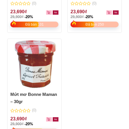
(0)
(0)
0
0
23,690
₫
23,690
₫
out
out
29,900
₫
-20%
29,900
₫
-20%
of
of
5
5
Đã bán 101
Đã bán 250
Mứt mơ Bonne Maman
– 30gr
(0)
0
23,690
₫
out
29,900
₫
-20%
of