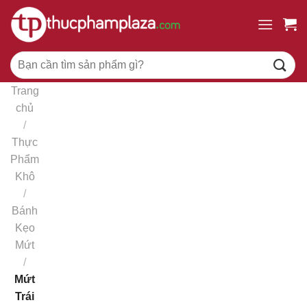
Chuyển
đến
nội
Tìm
dung
kiếm:
Trang
chủ
/
Thực
Phẩm
Khô
/
Bánh
Kẹo
Mứt
/
Mứt
Trái