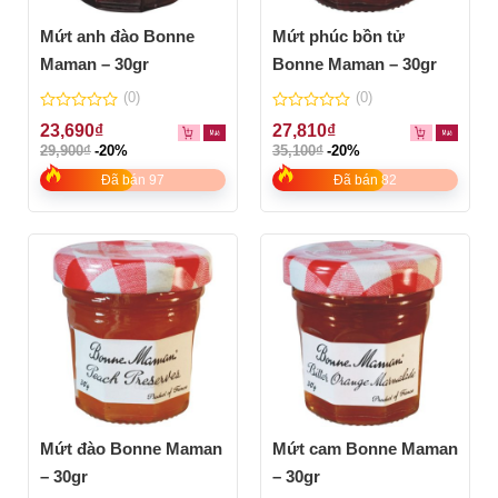
Mứt anh đào Bonne
Mứt phúc bồn tử
Maman – 30gr
Bonne Maman – 30gr
(0)
(0)
0
0
23,690
₫
27,810
₫
out
out
29,900
₫
-20%
35,100
₫
-20%
of
of
5
5
Đã bán 97
Đã bán 82
Mứt đào Bonne Maman
Mứt cam Bonne Maman
– 30gr
– 30gr