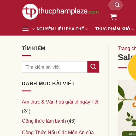
Tìm
Chuyển
kiếm:
đến
nội
dung
NGUYÊN LIỆU PHA CHẾ
THỰC PHẨM KHÔ
TÌM KIẾM
Trang c
Sala
DANH MỤC BÀI VIẾT
Ẩm thực & Văn hoá giải trí ngày Tết
(24)
Công thức làm bánh
(46)
Công Thức Nấu Các Món Ăn của