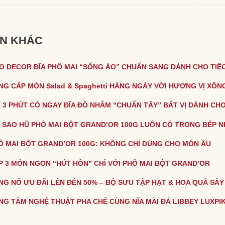
IN KHÁC
O DECOR ĐĨA PHÔ MAI “SỐNG ẢO” CHUẨN SANG DÀNH CHO TIỆC
NG CẤP MÓN Salad & Spaghetti HÀNG NGÀY VỚI HƯƠNG VỊ XÔN
Ỉ 3 PHÚT CÓ NGAY ĐĨA ĐỒ NHẮM “CHUẨN TÂY” BẮT VỊ DÀNH CHO
I SAO HŨ PHÔ MAI BỘT GRAND’OR 100G LUÔN CÓ TRONG BẾP N
Ô MAI BỘT GRAND’OR 100G: KHÔNG CHỈ DÙNG CHO MÓN ÂU
P 3 MÓN NGON “HÚT HỒN” CHỈ VỚI PHÔ MAI BỘT GRAND’OR
NG NỔ ƯU ĐÃI LÊN ĐẾN 50% – BỘ SƯU TẬP HẠT & HOA QUẢ SẤY
NG TẦM NGHỆ THUẬT PHA CHẾ CÙNG NĨA MÀI ĐÁ LIBBEY LUXPI