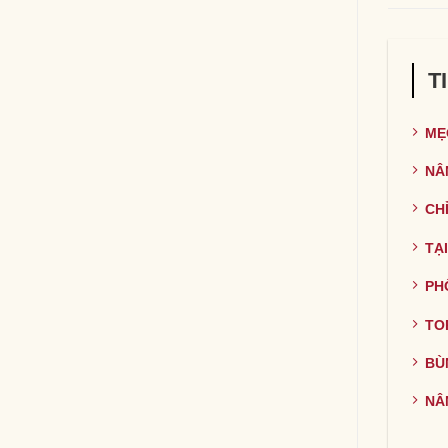
T
MẸ
NÂ
CH
TẠ
PH
TO
BÙ
NÂ