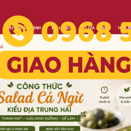
THỰC PHẨM LẠNH
ĐỒ UỐNG
ĐỒ GIA DỤNG
HÓA 
hủ
d Cá Ngừ kiểu Địa Trung Hải thơ