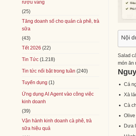
rượu vang
(25)
Tăng doanh số cho quán cà phê, trà
sữa
Nội d
(43)
Tết 2026
(22)
Salad cá
Tin Tức
(1.218)
món ăn 
Nguy
Tin tức nổi bật trong tuần
(240)
Tuyển dụng
(1)
Cá n
Ứng dụng AI Agent vào công việc
Xà lá
kinh doanh
Cà ch
(39)
Olive
Vận hành kinh doanh cà phê, trà
Dưa 
sữa hiệu quả