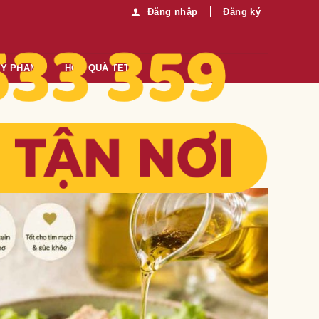
Đăng nhập
Đăng ký
MỸ PHẨM
HỘP QUÀ TẾT
m ngon