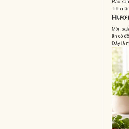
Rau xanh
Trộn dầu
Hươn
Món sal
ăn có đ
Đây là 