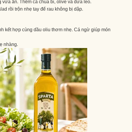
 vừa ăn. Thêm cà chua bi, olive và dưa leo.
ad rồi trộn nhẹ tay để rau không bị dập.
nh kết hợp cùng dầu oliu thơm nhẹ. Cá ngừ giúp món
hẹ nhàng.