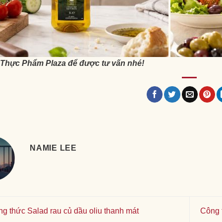
 Thực Phẩm Plaza để được tư vấn nhé!
NAMIE LEE
g thức Salad rau củ dầu oliu thanh mát
Công 