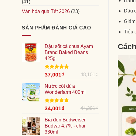
Hành
(41)
Dầu o
Văn hóa quà Tết 2026
(23)
Giấm
SẢN PHẨM ĐÁNH GIÁ CAO
Tiêu 
Cách
Đậu sốt cà chua Ayam
Brand Baked Beans
425g
Giá
Được xếp
Giá
37,001
₫
48,101
₫
hạng
5.00
gốc
hiện
5 sao
là:
Nước cốt dừa
tại
48,101₫.
Wonderfarm 400ml
là:
37,001₫.
Giá
Được xếp
Giá
34,001
₫
44,201
₫
hạng
5.00
gốc
hiện
5 sao
là:
Bia đen Budweiser
tại
44,201₫.
Budvar 4.7% - chai
là:
330ml
34,001₫.