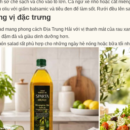
 sơ chế sạch và cho vào tô lớn. Cá ngừ xé nhỏ hoặc cắt miếng
 oliu với giấm balsamic và tiêu đen để làm sốt. Rưới đều lên sal
g vị đặc trưng
ad mang phong cách Địa Trung Hải với vị thanh mát của rau xa
ộ đậm đà và giàu dinh dưỡng hơn.
món salad rất phù hợp cho những ngày hè nóng hoặc bữa tối n