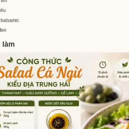
 tím
liu
 balsamic
đen
 làm