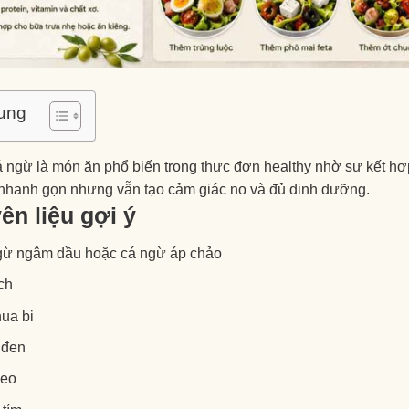
ung
 ngừ là món ăn phổ biến trong thực đơn healthy nhờ sự kết hợ
nhanh gọn nhưng vẫn tạo cảm giác no và đủ dinh dưỡng.
ên liệu gợi ý
gừ ngâm dầu hoặc cá ngừ áp chảo
ch
ua bi
 đen
leo