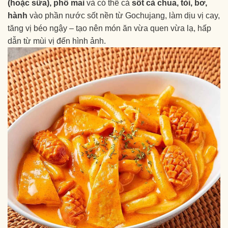
(hoặc sữa), phô mai
và có thể cả
sốt cà chua, tỏi, bơ,
hành
vào phần nước sốt nền từ Gochujang, làm dịu vị cay,
tăng vị béo ngậy – tạo nên món ăn vừa quen vừa lạ, hấp
dẫn từ mùi vị đến hình ảnh.