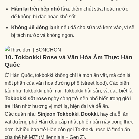
Hâm lại trên bếp nhỏ lửa
, thêm chút sữa hoặc nước
để không bị đặc hoặc khô sốt.
Không để đông lạnh
nếu đã cho sữa và kem vào, vì sẽ
bị tách nước và không ngon.
10. Tokbokki Rose và Văn Hóa Ẩm Thực Hàn
Quốc
Ở Hàn Quốc, tokbokki không chỉ là món ăn vặt, mà còn là
một phần của văn hóa đường phố (street food). Các biến
tấu như Tokbokki phô mai, Tokbokki hải sản, và đặc biệt là
Tokbokki sốt rose
ngày càng trở nên phổ biến trong giới
trẻ Hàn nhờ hương vị mới lạ, hiện đại và dễ ăn.
Các quán như
Sinjeon Tokbokki
,
Dookki
, hay chuỗi ăn
vặt đường phố Hàn đều cập nhật phiên bản này trong thực
đơn. Nhiều bạn trẻ Hàn còn gọi Tokbokki rose là “món ăn
của thế hệ MZ” (Millennials + Gen Z).