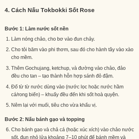
4. Cách Nấu Tokbokki Sốt Rose
Bước 1: Làm nước sốt nền
Làm nóng chảo, cho bơ vào đun chảy.
Cho tỏi băm vào phi thơm, sau đó cho hành tây vào xào
cho mềm.
Thêm Gochujang, ketchup, và đường vào chảo, đảo
đều cho tan – tạo thành hỗn hợp sánh đỏ đậm.
Đổ từ từ nước dùng vào (nước lọc hoặc nước hầm
cá/rong biển) – khuấy đều đến khi sốt hoà quyện.
Nêm lại với muối, tiêu cho vừa khẩu vị.
Bước 2: Nấu bánh gạo và topping
Cho bánh gạo và chả cá (hoặc xúc xích) vào chảo nước
sốt, đun nhỏ lửa khoảng 7–10 phút để bánh mềm và