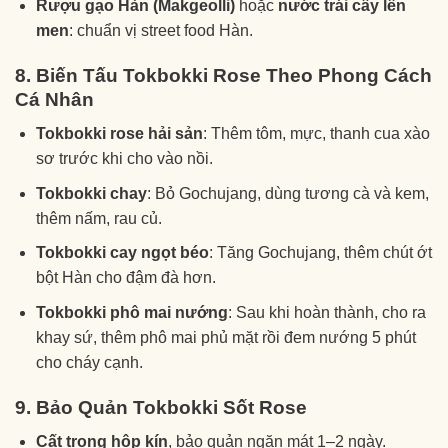
Rượu gạo Hàn (Makgeolli)
hoặc
nước trái cây lên
men
: chuẩn vị street food Hàn.
8. Biến Tấu Tokbokki Rose Theo Phong Cách
Cá Nhân
Tokbokki rose hải sản
: Thêm tôm, mực, thanh cua xào
sơ trước khi cho vào nồi.
Tokbokki chay
: Bỏ Gochujang, dùng tương cà và kem,
thêm nấm, rau củ.
Tokbokki cay ngọt béo
: Tăng Gochujang, thêm chút ớt
bột Hàn cho đậm đà hơn.
Tokbokki phô mai nướng
: Sau khi hoàn thành, cho ra
khay sứ, thêm phô mai phủ mặt rồi đem nướng 5 phút
cho cháy cạnh.
9. Bảo Quản Tokbokki Sốt Rose
Cất trong hộp kín
, bảo quản ngăn mát 1–2 ngày.