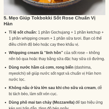
5. Mẹo Giúp Tokbokki Sốt Rose Chuẩn Vị
Hàn
Tỉ lệ sốt chuẩn:
1 phần Gochujang + 1 phần ketchup +
1 phần whipping cream + 1 phần sữa tươi. Bạn có thể
điều chỉnh độ béo hoặc cay theo khẩu vị.
Whipping cream là “linh hồn”
của sốt rose – không
nên bỏ qua hoặc thay bằng sữa đặc hay sữa có đường.
Dùng nước hầm cá cơm, rong biển
(dashima,
myeolchi) sẽ giúp nước sốt ngọt và chuẩn vị Hàn hơn
nước lọc.
Không nấu ở lửa lớn sau khi cho sữa và cream
, dễ
bị tách béo, làm sốt vón cục.
Dùng phô mai tan chảy (Mozzarella)
để tạo hiệu ứng
kéo sợi hấp dẫn, tăng độ béo ngậy.