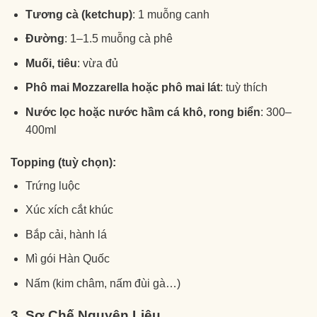
Tương cà (ketchup)
: 1 muỗng canh
Đường
: 1–1.5 muỗng cà phê
Muối, tiêu
: vừa đủ
Phô mai Mozzarella hoặc phô mai lát
: tuỳ thích
Nước lọc hoặc nước hầm cá khô, rong biển
: 300–
400ml
Topping (tuỳ chọn):
Trứng luộc
Xúc xích cắt khúc
Bắp cải, hành lá
Mì gói Hàn Quốc
Nấm (kim châm, nấm đùi gà…)
3. Sơ Chế Nguyên Liệu