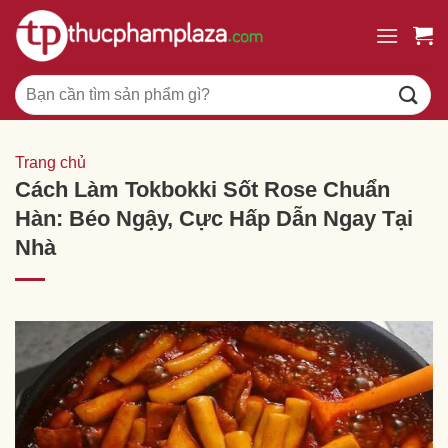
Chuyển
đến
nội
Tìm
dung
kiếm:
Trang chủ
Cách Làm Tokbokki Sốt Rose Chuẩn
Hàn: Béo Ngậy, Cực Hấp Dẫn Ngay Tại
Nhà