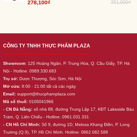
Được xếp
Giá
278,100
₫
Giá
351,000
₫
hạng
5.00
gốc
hiện
5 sao
là:
tại
351,000₫.
là:
278,100₫.
CÔNG TY TNHH THỰC PHẨM PLAZA
Showroom
: 125 Hoàng Ngân, P. Trung Hòa, Q. Cầu Giấy, TP. Hà
Nội - Hotline: 0989.330.683
Trụ sở:
Dược Thượng, Sóc Sơn, Hà Nội
Mở cửa:
8:00 - 21:00 tất cả các ngày
Email:
support@thucphamplaza.com
Mã số thuế:
0105041966
- CN Đà Nẵng:
số nhà 88, đường Trung Lập 17, KĐT Lakeside Bàu
Tràm, Q. Liên Chiểu - Hotline: 0961.031.331
- CN Hồ Chí Minh:
Số 9, đường 1D, Melosa Khang Điền, P. Long
Trường (Q.9), TP. Hồ Chí Minh. Hotline: 0862.082.588