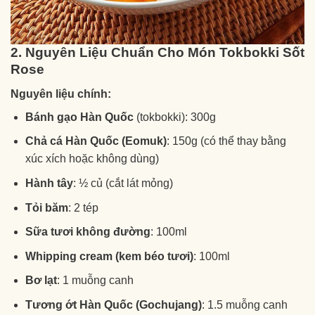
2. Nguyên Liệu Chuẩn Cho Món Tokbokki Sốt
Rose
Nguyên liệu chính:
Bánh gạo Hàn Quốc
(tokbokki): 300g
Chả cá Hàn Quốc (Eomuk)
: 150g (có thể thay bằng
xúc xích hoặc không dùng)
Hành tây
: ½ củ (cắt lát mỏng)
Tỏi băm
: 2 tép
Sữa tươi không đường
: 100ml
Whipping cream (kem béo tươi)
: 100ml
Bơ lạt
: 1 muỗng canh
Tương ớt Hàn Quốc (Gochujang)
: 1.5 muỗng canh