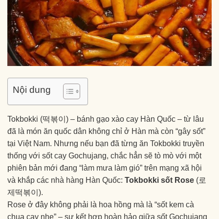
Nội dung
Tokbokki (떡볶이) – bánh gạo xào cay Hàn Quốc – từ lâu
đã là món ăn quốc dân không chỉ ở Hàn mà còn “gây sốt”
tại Việt Nam. Nhưng nếu bạn đã từng ăn Tokbokki truyền
thống với sốt cay Gochujang, chắc hẳn sẽ tò mò với một
phiên bản mới đang “làm mưa làm gió” trên mạng xã hội
và khắp các nhà hàng Hàn Quốc:
Tokbokki sốt Rose
(로
제떡볶이).
Rose ở đây không phải là hoa hồng mà là “sốt kem cà
chua cay nhẹ” – sự kết hợp hoàn hảo giữa sốt Gochujang