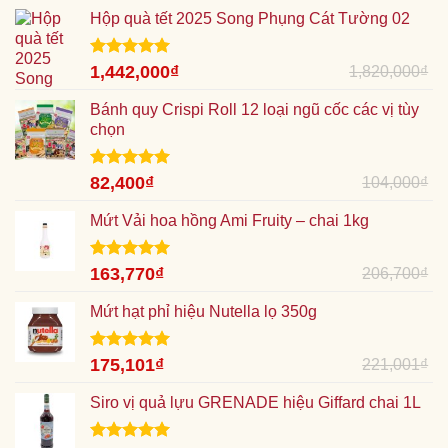
Hộp quà tết 2025 Song Phụng Cát Tường 02
Được xếp
Giá
1,442,000
₫
Giá
1,820,000
₫
hạng
5.00
gốc
hiện
5 sao
Bánh quy Crispi Roll 12 loại ngũ cốc các vị tùy
là:
tại
chọn
1,820,000₫.
là:
1,442,000₫.
Được xếp
Giá
82,400
₫
Giá
104,000
₫
hạng
5.00
gốc
hiện
5 sao
Mứt Vải hoa hồng Ami Fruity – chai 1kg
là:
tại
104,000₫.
là:
82,400₫.
Được xếp
Giá
163,770
₫
Giá
206,700
₫
hạng
5.00
gốc
hiện
5 sao
Mứt hạt phỉ hiệu Nutella lọ 350g
là:
tại
206,700₫.
là:
163,770₫.
Được xếp
Giá
175,101
₫
Giá
221,001
₫
hạng
5.00
gốc
hiện
5 sao
Siro vị quả lựu GRENADE hiệu Giffard chai 1L
là:
tại
221,001₫.
là:
175,101₫.