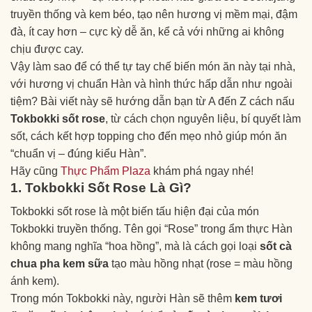
truyền thống và kem béo, tạo nên hương vị mềm mại, đậm
đà, ít cay hơn – cực kỳ dễ ăn, kể cả với những ai không
chịu được cay.
Vậy làm sao để có thể tự tay chế biến món ăn này tại nhà,
với hương vị chuẩn Hàn và hình thức hấp dẫn như ngoài
tiệm? Bài viết này sẽ hướng dẫn bạn từ A đến Z cách nấu
Tokbokki sốt rose
, từ cách chọn nguyên liệu, bí quyết làm
sốt, cách kết hợp topping cho đến mẹo nhỏ giúp món ăn
“chuẩn vị – đúng kiểu Hàn”.
Hãy cũng
Thực Phẩm Plaza
khám phá ngay nhé!
1. Tokbokki Sốt Rose Là Gì?
Tokbokki sốt rose là một biến tấu hiện đại của món
Tokbokki truyền thống. Tên gọi “Rose” trong ẩm thực Hàn
không mang nghĩa “hoa hồng”, mà là cách gọi loại
sốt cà
chua pha kem sữa
tạo màu hồng nhạt (rose = màu hồng
ánh kem).
Trong món Tokbokki này, người Hàn sẽ thêm
kem tươi