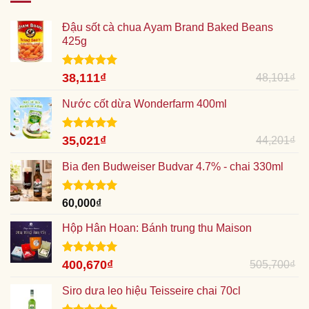
Đậu sốt cà chua Ayam Brand Baked Beans
425g
Được xếp
Giá
38,111
₫
Giá
48,101
₫
hạng
5.00
gốc
hiện
5 sao
Nước cốt dừa Wonderfarm 400ml
là:
tại
48,101₫.
là:
38,111₫.
Được xếp
Giá
35,021
₫
Giá
44,201
₫
hạng
5.00
gốc
hiện
5 sao
Bia đen Budweiser Budvar 4.7% - chai 330ml
là:
tại
44,201₫.
là:
35,021₫.
Được xếp
60,000
₫
hạng
5.00
5 sao
Hộp Hân Hoan: Bánh trung thu Maison
Được xếp
Giá
400,670
₫
Giá
505,700
₫
hạng
5.00
gốc
hiện
5 sao
Siro dưa leo hiệu Teisseire chai 70cl
là:
tại
505,700₫.
là: