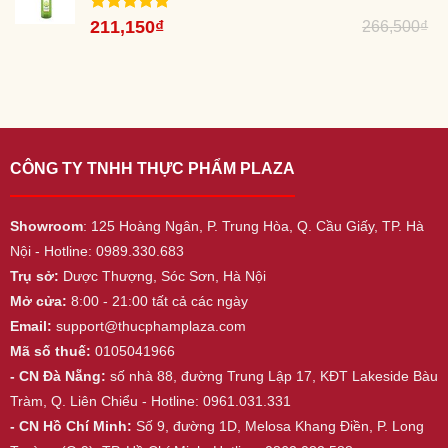
400,670₫.
Được xếp
Giá
211,150
₫
Giá
266,500
₫
hạng
5.00
gốc
hiện
5 sao
là:
tại
266,500₫.
là:
211,150₫.
CÔNG TY TNHH THỰC PHẨM PLAZA
Showroom
: 125 Hoàng Ngân, P. Trung Hòa, Q. Cầu Giấy, TP. Hà
Nội - Hotline: 0989.330.683
Trụ sở:
Dược Thượng, Sóc Sơn, Hà Nội
Mở cửa:
8:00 - 21:00 tất cả các ngày
Email:
support@thucphamplaza.com
Mã số thuế:
0105041966
- CN Đà Nẵng:
số nhà 88, đường Trung Lập 17, KĐT Lakeside Bàu
Tràm, Q. Liên Chiểu - Hotline: 0961.031.331
- CN Hồ Chí Minh:
Số 9, đường 1D, Melosa Khang Điền, P. Long