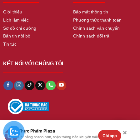
Giới thiệu
Bảo mật thông tin
Lịch làm việc
Phương thức thanh toán
Sơ đồ chỉ đường
Chính sách vận chuyển
Bản tin nội bộ
Chính sách đổi trả
Tin tức
KẾT NỐI VỚI CHÚNG TÔI
×
Thực Phẩm Plaza
Copyright 2026 ©
thucphamplaza
. All Rights
Cài app
Đặt hàng nhanh hơn, nhận thông báo khuyến mãi