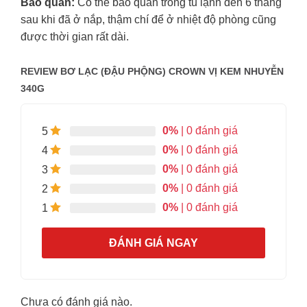
Bảo quản:
Có thể bảo quản trong tủ lạnh đến 6 tháng
sau khi đã ở nắp, thậm chí để ở nhiệt độ phòng cũng
được thời gian rất dài.
REVIEW BƠ LẠC (ĐẬU PHỘNG) CROWN VỊ KEM NHUYỄN
340G
0%
| 0 đánh giá
5
0%
| 0 đánh giá
4
0%
| 0 đánh giá
3
0%
| 0 đánh giá
2
0%
| 0 đánh giá
1
ĐÁNH GIÁ NGAY
Chưa có đánh giá nào.