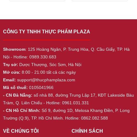
5
5
CÔNG TY TNHH THỰC PHẨM PLAZA
Showroom
: 125 Hoàng Ngân, P. Trung Hòa, Q. Cầu Giấy, TP. Hà
Nội - Hotline: 0989.330.683
Trụ sở:
Dược Thượng, Sóc Sơn, Hà Nội
Mở cửa:
8:00 - 21:00 tất cả các ngày
Email:
support@thucphamplaza.com
Mã số thuế:
0105041966
- CN Đà Nẵng:
số nhà 88, đường Trung Lập 17, KĐT Lakeside Bàu
Tràm, Q. Liên Chiểu - Hotline: 0961.031.331
- CN Hồ Chí Minh:
Số 9, đường 1D, Melosa Khang Điền, P. Long
Trường (Q.9), TP. Hồ Chí Minh. Hotline: 0862.082.588
VỀ CHÚNG TÔI
CHÍNH SÁCH