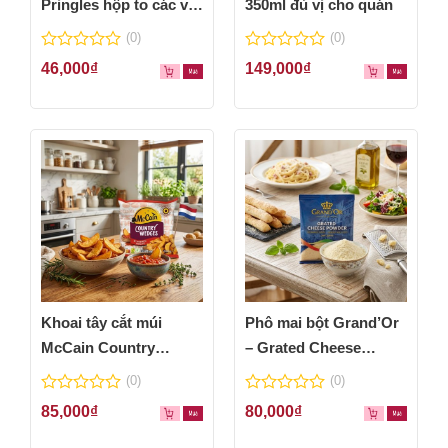
Pringles hộp to các vị
350ml đủ vị cho quán
thơm ngon
(0)
(0)
0
0
46,000
₫
149,000
₫
out
out
of
of
5
5
Khoai tây cắt múi
Phô mai bột Grand’Or
McCain Country
– Grated Cheese
Wedges 600g
Powder 100g
(0)
(0)
0
0
85,000
₫
80,000
₫
out
out
of
of