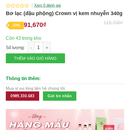
Xem 0 đánh giá
0
Bơ lạc (đậu phộng) Crown vị kem nhuyễn 340g
out
of
115,700
₫
91,670
₫
Giá
Giá
-20%
5
gốc
hiện
Còn 43 trong kho
là:
tại
Bơ lạc (đậu phộng) Crown vị kem nhuyễn 340g số lượng
115,700₫.
là:
91,670₫.
THÊM VÀO GIỎ HÀNG
Thông tin thêm:
Mua sỉ vui lòng liên hệ chúng tôi:
0989.330.683
Gửi tin nhắn