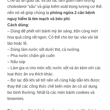
Chế độ ăn giàu lạc và bơ lạc làm giảm hàm lượng
cholesterol “xấu” và giúp kiểm soát trọng lượng cơ thể,
nên nó sẽ giúp chúng ta
phòng ngừa 2 căn bệnh
nguy hiểm là tim mạch và béo phì
.
Cách dùng:
– Dùng để phết với bánh mỳ ăn sáng, trộn cùng mứt
hoa quả cũng rất ngon. Có thể cho bơ lạc vào vài lát
táo hoặc lê.
– Dùng làm nước sốt dưới thịt, cá nướng.
– Pha nước chấm gỏi cuốn
– Nấu súp
– Làm gia vị cho món xốt, nước xốt và ăn kèm với các
loại thức ăn ưa thích khác.
– Bơ lạc đôi khi sẽ trở nên vô cùng hấp dẫn khi được
thay thế các công thức chế biến món ăn có sử dụng
bơ bình thường. Nhất là các món bánh cookies và
brownies.