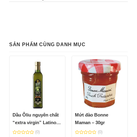
SẢN PHẨM CÙNG DANH MỤC
Dầu Ôliu nguyên chất
Mứt đào Bonne
“extra virgin” Latino
Maman – 30gr
Bella – chai 0,5L
(0)
(0)