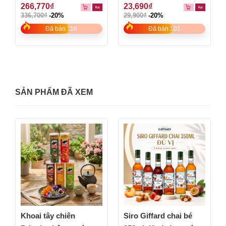
0
0
266,770
₫
23,690
₫
out
out
336,700
₫
-20%
29,900
₫
-20%
of
of
5
5
Đã bán 116
Đã bán 101
SẢN PHẨM ĐÃ XEM
Khoai tây chiên
Siro Giffard chai bé