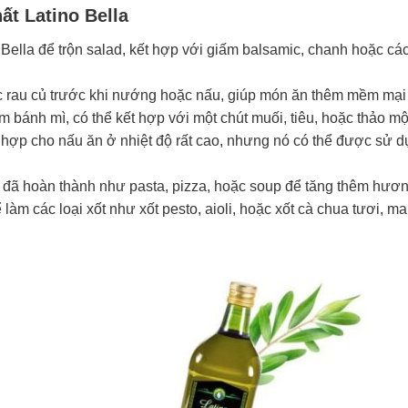
ất Latino Bella
o Bella để trộn salad, kết hợp với giấm balsamic, chanh hoặc các 
ặc rau củ trước khi nướng hoặc nấu, giúp món ăn thêm mềm mại 
chấm bánh mì, có thể kết hợp với một chút muối, tiêu, hoặc thảo 
ch hợp cho nấu ăn ở nhiệt độ rất cao, nhưng nó có thể được sử
ăn đã hoàn thành như pasta, pizza, hoặc soup để tăng thêm hươn
ể làm các loại xốt như xốt pesto, aioli, hoặc xốt cà chua tươi, 