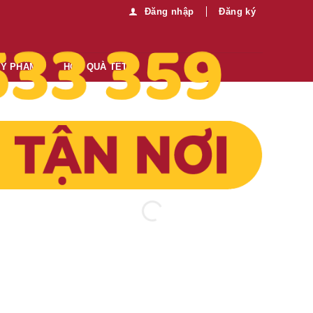
Đăng nhập
Đăng ký
MỸ PHẨM
HỘP QUÀ TẾT
Thông tin thêm:
a
Mua sỉ vui lòng liên hệ chúng tôi:
0989.330.683
Gửi tin nhắn