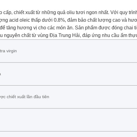
o cấp, chiết xuất từ những quả oliu tươi ngon nhất. Với quy tr
ng acid oleic thấp dưới 0.8%, đảm bảo chất lượng cao và hươn
ếp để tăng hương vị cho các món ăn. Sản phẩm được đóng chai ti
iu nguyên chất từ vùng Địa Trung Hải, đáp ứng nhu cầu ẩm thực 
tra virgin
a
ợc chiết xuất lần đầu tiên