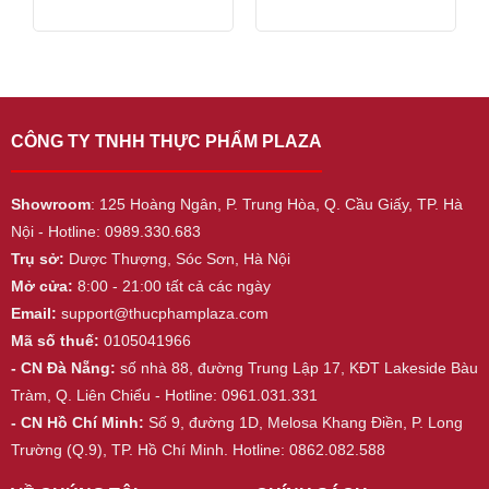
of
of
5
5
CÔNG TY TNHH THỰC PHẨM PLAZA
Showroom
: 125 Hoàng Ngân, P. Trung Hòa, Q. Cầu Giấy, TP. Hà
Nội - Hotline: 0989.330.683
Trụ sở:
Dược Thượng, Sóc Sơn, Hà Nội
Mở cửa:
8:00 - 21:00 tất cả các ngày
Email:
support@thucphamplaza.com
Mã số thuế:
0105041966
- CN Đà Nẵng:
số nhà 88, đường Trung Lập 17, KĐT Lakeside Bàu
Tràm, Q. Liên Chiểu - Hotline: 0961.031.331
- CN Hồ Chí Minh:
Số 9, đường 1D, Melosa Khang Điền, P. Long
Trường (Q.9), TP. Hồ Chí Minh. Hotline: 0862.082.588