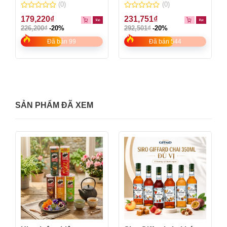
Barilla – lọ 190g
(0)
(0)
0
0
179,220
₫
231,751
₫
out
out
226,200
₫
-20%
292,501
₫
-20%
of
of
5
5
Đã bán 99
Đã bán 544
SẢN PHẨM ĐÃ XEM