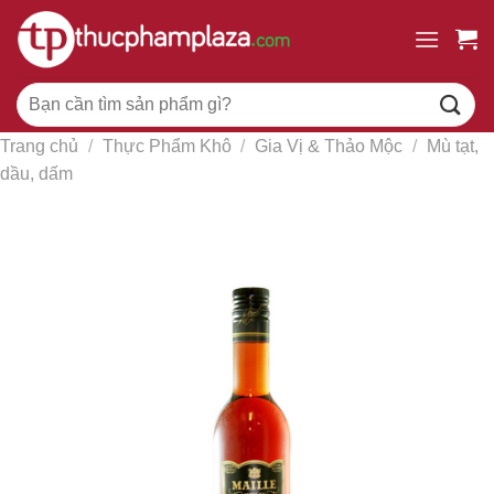
Chuyển
đến
nội
Tìm
dung
kiếm:
Trang chủ
/
Thực Phẩm Khô
/
Gia Vị & Thảo Mộc
/
Mù tạt,
dầu, dấm