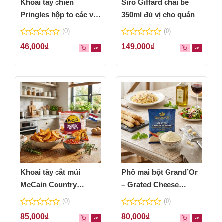
Khoai tây chiên
Siro Giffard chai bé
Pringles hộp to các vị
350ml đủ vị cho quán
thơm ngon
(0)
(0)
0
0
46,000
₫
149,000
₫
out
out
of
of
5
5
Khoai tây cắt múi
Phô mai bột Grand’Or
McCain Country
– Grated Cheese
Wedges 600g
Powder 100g
(0)
(0)
0
0
85,000
₫
80,000
₫
out
out