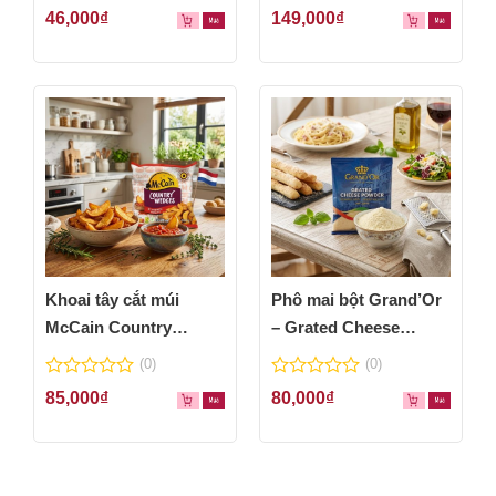
0
0
46,000
₫
149,000
₫
out
out
of
of
5
5
Khoai tây cắt múi
Phô mai bột Grand’Or
McCain Country
– Grated Cheese
Wedges 600g
Powder 100g
(0)
(0)
0
0
85,000
₫
80,000
₫
out
out
of
of
5
5