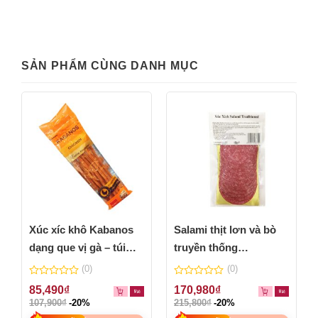
SẢN PHẨM CÙNG DANH MỤC
Xúc xíc khô Kabanos
Salami thịt lơn và bò
dạng que vị gà – túi
truyền thống
70g
Traditional kiểu Bỉ –
(0)
(0)
gói 150g
0
0
85,490
₫
170,980
₫
out
out
107,900
₫
-20%
215,800
₫
-20%
of
of