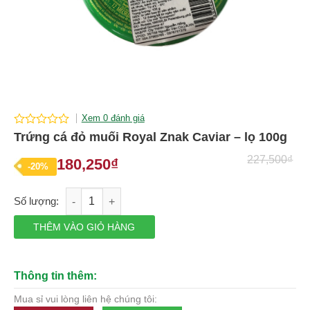
Xem 0 đánh giá
0
Trứng cá đỏ muối Royal Znak Caviar – lọ 100g
out
of
227,500
₫
180,250
₫
Giá
Giá
-20%
5
gốc
hiện
Trứng cá đỏ muối Royal Znak Caviar - lọ 100g số lượng
là:
tại
227,500₫.
là:
THÊM VÀO GIỎ HÀNG
180,250₫.
Thông tin thêm:
Mua sỉ vui lòng liên hệ chúng tôi: