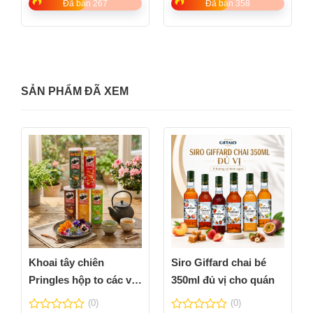
5
5
Đã bán 267
Đã bán 358
SẢN PHẨM ĐÃ XEM
Khoai tây chiên
Siro Giffard chai bé
Pringles hộp to các vị
350ml đủ vị cho quán
thơm ngon
(0)
(0)