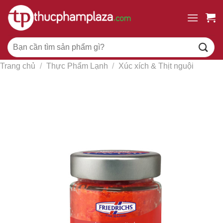
Chuyển
đến
nội
Tìm
dung
kiếm:
Trang chủ
/
Thực Phẩm Lạnh
/
Xúc xích & Thịt nguội