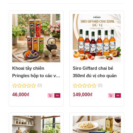
Khoai tây chiên
Siro Giffard chai bé
Pringles hộp to các vị
350ml đủ vị cho quán
thơm ngon
(0)
(0)
0
0
46,000
₫
149,000
₫
out
out
of
of
5
5