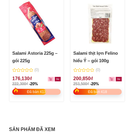
Salami Astoria 225g –
Salami thịt lợn Felino
gói 225g
hiểu Ý – gói 100g
(0)
(0)
0
0
176,130
₫
200,850
₫
out
out
222,300
₫
-20%
253,500
₫
-20%
of
of
5
5
Đã bán 413
Đã bán 418
SẢN PHẨM ĐÃ XEM