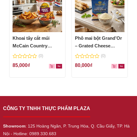
Khoai tây cắt múi
Phô mai bột Grand’Or
McCain Country
– Grated Cheese
Wedges 600g
Powder 100g
(0)
(0)
0
0
85,000
₫
80,000
₫
out
out
of
of
5
5
CÔNG TY TNHH THỰC PHẨM PLAZA
Showroom
: 125 Hoàng Ngân, P. Trung Hòa, Q. Cầu Giấy, TP. Hà
Nội - Hotline: 0989.330.683