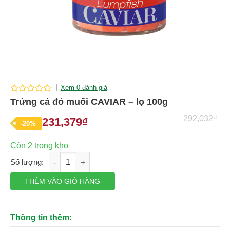
Xem 0 đánh giá
0
Trứng cá đỏ muối CAVIAR – lọ 100g
out
of
292,032
₫
231,379
₫
Giá
Giá
-20%
5
gốc
hiện
Còn 2 trong kho
là:
tại
Trứng cá đỏ muối CAVIAR - lọ 100g số lượng
292,032₫.
là:
231,379₫.
THÊM VÀO GIỎ HÀNG
Thông tin thêm: