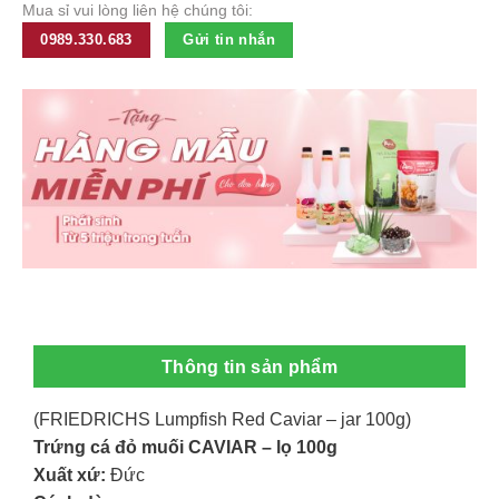
Mua sỉ vui lòng liên hệ chúng tôi:
0989.330.683
Gửi tin nhắn
Thông tin sản phẩm
(FRIEDRICHS Lumpfish Red Caviar – jar 100g)
Trứng cá đỏ muối CAVIAR – lọ 100g
Xuất xứ:
Đức