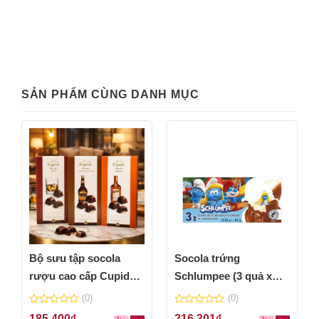
SẢN PHẨM CÙNG DANH MỤC
Bộ sưu tập socola
Socola trứng
rượu cao cấp Cupido
Schlumpee (3 quả x
150g
20g)
(0)
(0)
0
0
185,400
₫
216,301
₫