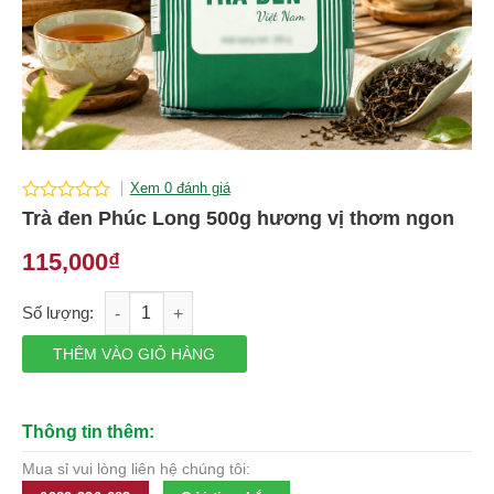
Xem 0 đánh giá
0
Trà đen Phúc Long 500g hương vị thơm ngon
out
of
115,000
₫
5
Trà đen Phúc Long 500g hương vị thơm ngon số lượng
THÊM VÀO GIỎ HÀNG
Thông tin thêm:
Mua sỉ vui lòng liên hệ chúng tôi: