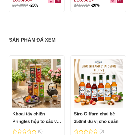
out
out
234,000
₫
-20%
273,001
₫
-20%
of
of
5
5
SẢN PHẨM ĐÃ XEM
Khoai tây chiên
Siro Giffard chai bé
Pringles hộp to các vị
350ml đủ vị cho quán
thơm ngon
(0)
(0)