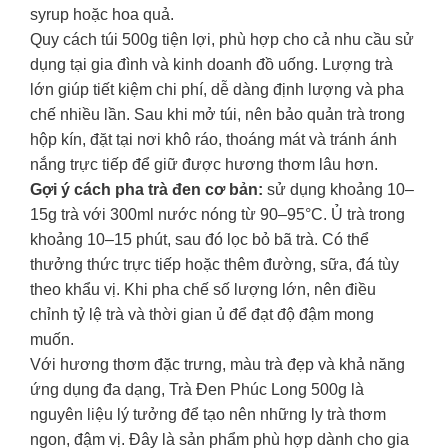
syrup hoặc hoa quả.
Quy cách túi 500g tiện lợi, phù hợp cho cả nhu cầu sử
dụng tại gia đình và kinh doanh đồ uống. Lượng trà
lớn giúp tiết kiệm chi phí, dễ dàng định lượng và pha
chế nhiều lần. Sau khi mở túi, nên bảo quản trà trong
hộp kín, đặt tại nơi khô ráo, thoáng mát và tránh ánh
nắng trực tiếp để giữ được hương thơm lâu hơn.
Gợi ý cách pha trà đen cơ bản:
sử dụng khoảng 10–
15g trà với 300ml nước nóng từ 90–95°C. Ủ trà trong
khoảng 10–15 phút, sau đó lọc bỏ bã trà. Có thể
thưởng thức trực tiếp hoặc thêm đường, sữa, đá tùy
theo khẩu vị. Khi pha chế số lượng lớn, nên điều
chỉnh tỷ lệ trà và thời gian ủ để đạt độ đậm mong
muốn.
Với hương thơm đặc trưng, màu trà đẹp và khả năng
ứng dụng đa dạng, Trà Đen Phúc Long 500g là
nguyên liệu lý tưởng để tạo nên những ly trà thơm
ngon, đậm vị. Đây là sản phẩm phù hợp dành cho gia