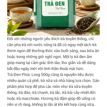
Đối với những người yêu thích trà truyền thống, chỉ
cần pha trà với nước nóng là đã có ngay một tách trà
thơm ngon để thưởng thức vào buổi sáng, sau bữa ăn
hoặc trong những giờ nghỉ ngơi. Một ly trà đen ấm
giúp mang lại cảm giác tỉnh táo, thư giãn và dễ dàng
bắt đầu ngày mới với tinh thần thoải mái hơn.
Trà Đen Phúc Long 500g cũng là nguyên liệu được
nhiều quán cà phê, trà sữa và nhà hàng lựa chọn. Sản
phẩm phù hợp để pha các món như trà sữa truyền
thống, trà đào, trà chanh, trà tắc, trà trái cây nhiệt đới
hoặc trà macchiato. Hương trà đậm giúp đồ uống có
nền vị rõ ràng, không bị lấn át khi kết hợp cùng sữa,