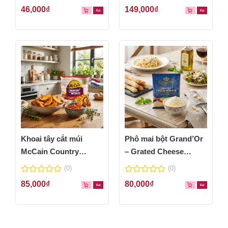
0
0
46,000
₫
149,000
₫
out
out
of
of
5
5
Khoai tây cắt múi
Phô mai bột Grand’Or
McCain Country
– Grated Cheese
Wedges 600g
Powder 100g
(0)
(0)
0
0
85,000
₫
80,000
₫
out
out
of
of
5
5