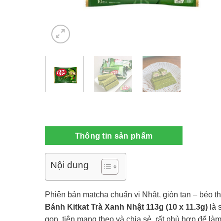
Thông tin sản phẩm
Nội dung
Phiên bản matcha chuẩn vị Nhật, giòn tan – béo 
Bánh Kitkat Trà Xanh Nhật 113g (10 x 11.3g)
là 
gọn, tiện mang theo và chia sẻ, rất phù hợp để là