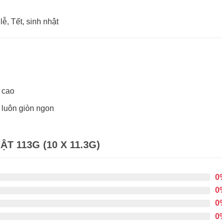
ễ, Tết, sinh nhật
á cao
 luôn giòn ngon
T 113G (10 X 11.3G)
0
0
0
0