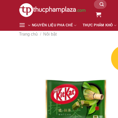
Tìm
Chuyển
kiếm:
đến
nội
dung
NGUYÊN LIỆU PHA CHẾ
THỰC PHẨM KHÔ
Trang chủ
/
Nôi bật