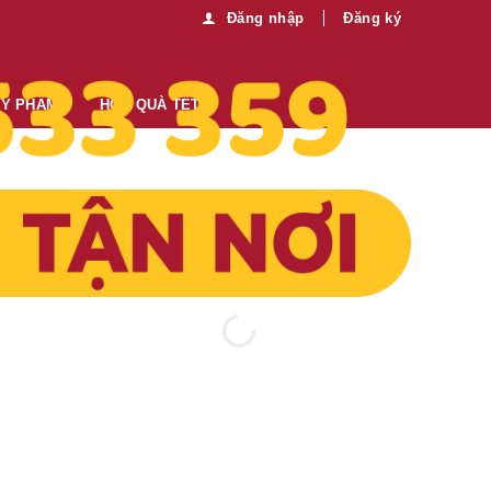
Đăng nhập
Đăng ký
MỸ PHẨM
HỘP QUÀ TẾT
Thông tin thêm:
Mua sỉ vui lòng liên hệ chúng tôi:
0989.330.683
Gửi tin nhắn
40,400
₫