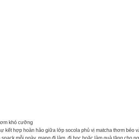
thơm khó cưỡng
sự kết hợp hoàn hảo giữa lớp socola phủ vị matcha thơm béo và
m snack mỗi ngày, mang đi làm, đi học hoặc làm quà tặng cho ng