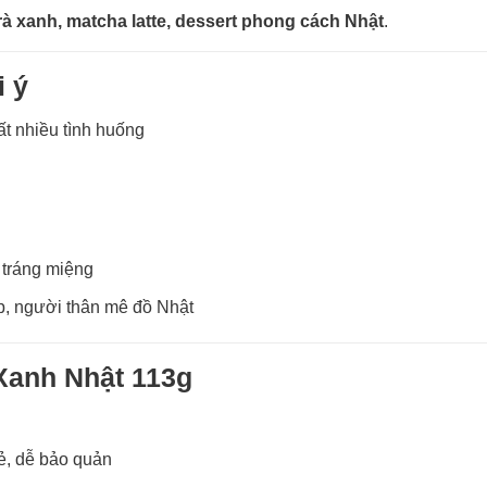
rà xanh, matcha latte, dessert phong cách Nhật
.
i ý
ất nhiều tình huống
 tráng miệng
p, người thân mê đồ Nhật
Xanh Nhật 113g
sẻ, dễ bảo quản