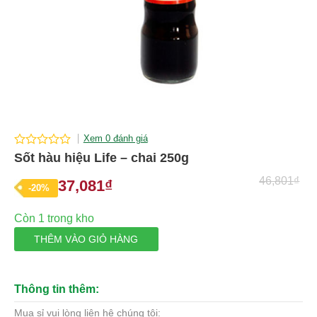
Xem 0 đánh giá
0
Sốt hàu hiệu Life – chai 250g
out
of
46,801
₫
37,081
₫
Giá
Giá
-20%
5
gốc
hiện
Còn 1 trong kho
là:
tại
THÊM VÀO GIỎ HÀNG
46,801₫.
là:
37,081₫.
Thông tin thêm:
Mua sỉ vui lòng liên hệ chúng tôi: