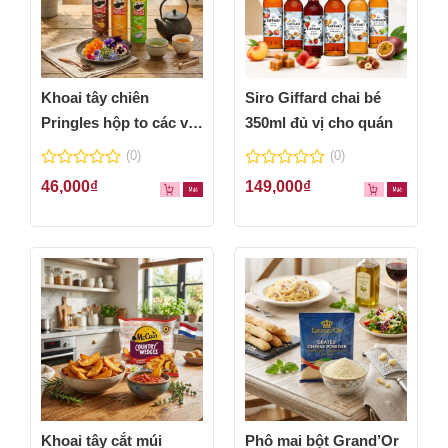
Khoai tây chiên
Siro Giffard chai bé
Pringles hộp to các vị
350ml đủ vị cho quán
thơm ngon
(0)
(0)
0
0
46,000
₫
149,000
₫
out
out
of
of
5
5
Khoai tây cắt múi
Phô mai bột Grand’Or