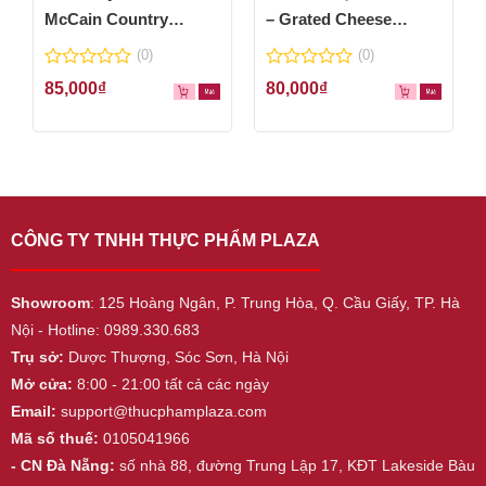
McCain Country
– Grated Cheese
Wedges 600g
Powder 100g
(0)
(0)
0
0
85,000
₫
80,000
₫
out
out
of
of
5
5
CÔNG TY TNHH THỰC PHẨM PLAZA
Showroom
: 125 Hoàng Ngân, P. Trung Hòa, Q. Cầu Giấy, TP. Hà
Nội - Hotline: 0989.330.683
Trụ sở:
Dược Thượng, Sóc Sơn, Hà Nội
Mở cửa:
8:00 - 21:00 tất cả các ngày
Email:
support@thucphamplaza.com
Mã số thuế:
0105041966
- CN Đà Nẵng:
số nhà 88, đường Trung Lập 17, KĐT Lakeside Bàu