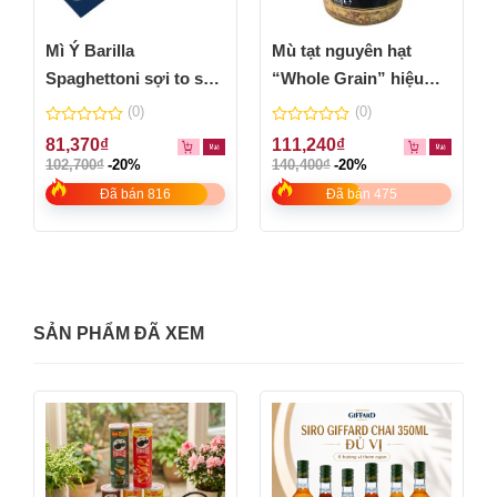
Mì Ý Barilla
Mù tạt nguyên hạt
Spaghettoni sợi to số
“Whole Grain” hiệu
7 – hộp 500gr
Maille – lọ nhỏ 210ml
(0)
(0)
0
0
81,370
₫
111,240
₫
out
out
102,700
₫
-20%
140,400
₫
-20%
of
of
5
5
Đã bán 816
Đã bán 475
SẢN PHẨM ĐÃ XEM