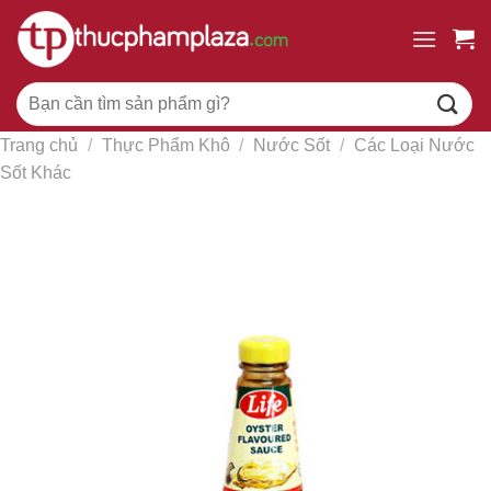
Chuyển
đến
nội
Tìm
dung
kiếm:
Trang chủ
/
Thực Phẩm Khô
/
Nước Sốt
/
Các Loại Nước
Sốt Khác