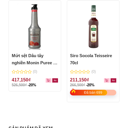
Mứt sệt Dâu tây
Siro Socola Teisseire
nghiền Monin Puree –
70cl
chai 1L
(0)
(0)
0
0
417,150
₫
211,150
₫
out
out
526,500
₫
-20%
266,500
₫
-20%
of
of
5
5
Đã bán 699