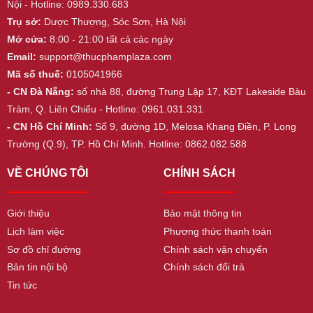
Nội - Hotline: 0989.330.683
Trụ sở:
Dược Thượng, Sóc Sơn, Hà Nội
Mở cửa:
8:00 - 21:00 tất cả các ngày
Email:
support@thucphamplaza.com
Mã số thuế:
0105041966
- CN Đà Nẵng:
số nhà 88, đường Trung Lập 17, KĐT Lakeside Bàu
Tràm, Q. Liên Chiểu - Hotline: 0961.031.331
- CN Hồ Chí Minh:
Số 9, đường 1D, Melosa Khang Điền, P. Long
Trường (Q.9), TP. Hồ Chí Minh. Hotline: 0862.082.588
VỀ CHÚNG TÔI
CHÍNH SÁCH
Giới thiệu
Bảo mật thông tin
Lịch làm việc
Phương thức thanh toán
Sơ đồ chỉ đường
Chính sách vận chuyển
Bản tin nội bộ
Chính sách đổi trả
Tin tức