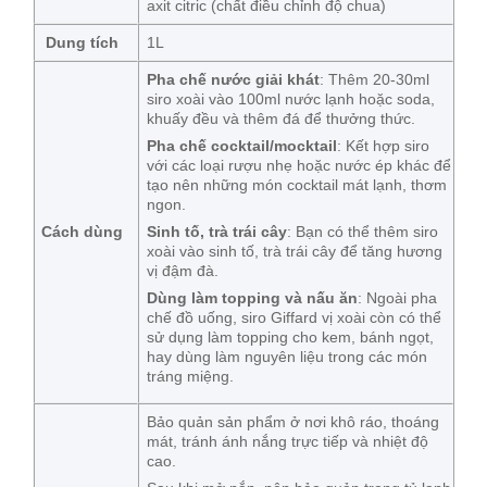
axit citric (chất điều chỉnh độ chua)
Dung tích
1L
Pha chế nước giải khát
: Thêm 20-30ml
siro xoài vào 100ml nước lạnh hoặc soda,
khuấy đều và thêm đá để thưởng thức.
Pha chế cocktail/mocktail
: Kết hợp siro
với các loại rượu nhẹ hoặc nước ép khác để
tạo nên những món cocktail mát lạnh, thơm
ngon.
Cách dùng
Sinh tố, trà trái cây
: Bạn có thể thêm siro
xoài vào sinh tố, trà trái cây để tăng hương
vị đậm đà.
Dùng làm topping và nấu ăn
: Ngoài pha
chế đồ uống, siro Giffard vị xoài còn có thể
sử dụng làm topping cho kem, bánh ngọt,
hay dùng làm nguyên liệu trong các món
tráng miệng.
Bảo quản sản phẩm ở nơi khô ráo, thoáng
mát, tránh ánh nắng trực tiếp và nhiệt độ
cao.