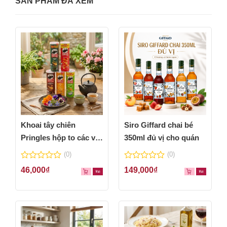
SẢN PHẨM ĐÃ XEM
Khoai tây chiên
Siro Giffard chai bé
Pringles hộp to các vị
350ml đủ vị cho quán
thơm ngon
(0)
(0)
0
0
46,000
₫
149,000
₫
out
out
of
of
5
5