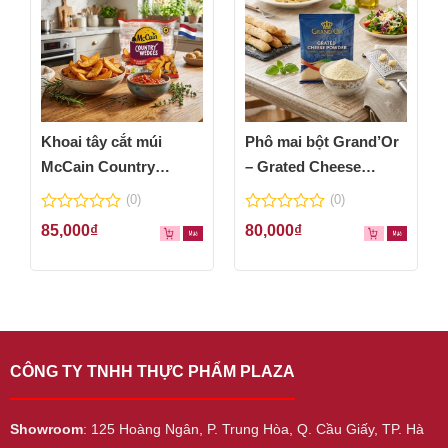
Khoai tây cắt múi
Phô mai bột Grand’Or
McCain Country
– Grated Cheese
Wedges 600g
Powder 100g
(0)
(0)
0
0
85,000
₫
80,000
₫
out
out
of
of
5
5
CÔNG TY TNHH THỰC PHẨM PLAZA
Showroom
: 125 Hoàng Ngân, P. Trung Hòa, Q. Cầu Giấy, TP. Hà