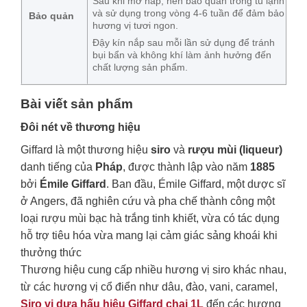
Sau khi mở nắp, nên bảo quản trong tủ lạnh
và sử dụng trong vòng 4-6 tuần để đảm bảo
Bảo quản
hương vị tươi ngon.
Đậy kín nắp sau mỗi lần sử dụng để tránh
bụi bẩn và không khí làm ảnh hưởng đến
chất lượng sản phẩm.
Bài viết sản phẩm
Đôi nét về thương hiệu
Giffard là một thương hiệu
siro
và
rượu mùi (liqueur)
danh tiếng của
Pháp
, được thành lập vào năm
1885
bởi
Émile Giffard
. Ban đầu, Émile Giffard, một dược sĩ
ở Angers, đã nghiên cứu và pha chế thành công một
loại rượu mùi bạc hà trắng tinh khiết, vừa có tác dụng
hỗ trợ tiêu hóa vừa mang lại cảm giác sảng khoái khi
thưởng thức
Thương hiệu cung cấp nhiều hương vị siro khác nhau,
từ các hương vị cổ điển như dâu, đào, vani, caramel,
Siro vị dưa hấu hiệu Giffard chai 1L
đến các hương