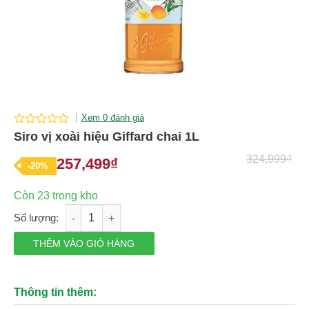
Xem 0 đánh giá
0
Siro vị xoài hiệu Giffard chai 1L
out
of
324,999
₫
257,499
₫
Giá
Giá
-20%
5
gốc
hiện
Còn 23 trong kho
là:
tại
Siro vị xoài hiệu Giffard chai 1L số lượng
324,999₫.
là:
257,499₫.
THÊM VÀO GIỎ HÀNG
Thông tin thêm: