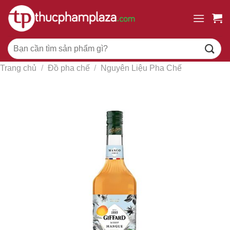
Chuyển
đến
nội
Tìm
dung
kiếm:
Trang chủ
/
Đồ pha chế
/
Nguyên Liệu Pha Chế