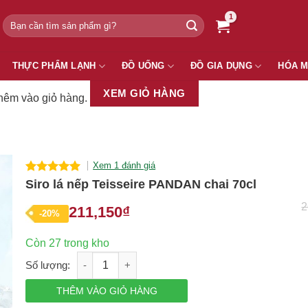
Tìm
kiếm:
THỰC PHẨM LẠNH
ĐỒ UỐNG
ĐỒ GIA DỤNG
HÓA 
XEM GIỎ HÀNG
thêm vào giỏ hàng.
Xem 1 đánh giá
5.00
out of
Siro lá nếp Teisseire PANDAN chai 70cl
5
2
Giá
Giá
211,150
₫
-20%
gốc
hiện
Còn 27 trong kho
là:
tại
Siro lá nếp Teisseire PANDAN chai 70cl số lượng
266,500₫.
là:
THÊM VÀO GIỎ HÀNG
211,150₫.