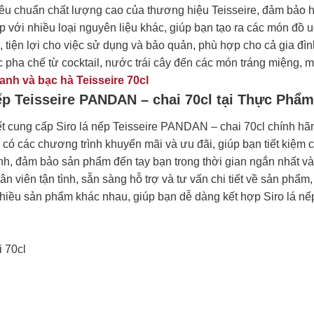
êu chuẩn chất lượng cao của thương hiệu Teisseire, đảm bảo 
p với nhiều loại nguyên liệu khác, giúp bạn tạo ra các món đồ
, tiện lợi cho việc sử dụng và bảo quản, phù hợp cho cả gia đì
pha chế từ cocktail, nước trái cây đến các món tráng miệng, ma
hanh và bạc hà Teisseire 70cl
p Teisseire PANDAN – chai 70cl tại Thực Phẩ
cung cấp Siro lá nếp Teisseire PANDAN – chai 70cl chính hãng
ó các chương trình khuyến mãi và ưu đãi, giúp bạn tiết kiệm c
, đảm bảo sản phẩm đến tay bạn trong thời gian ngắn nhất và tr
n viên tận tình, sẵn sàng hỗ trợ và tư vấn chi tiết về sản phẩm,
ều sản phẩm khác nhau, giúp bạn dễ dàng kết hợp Siro lá nếp
 70cl