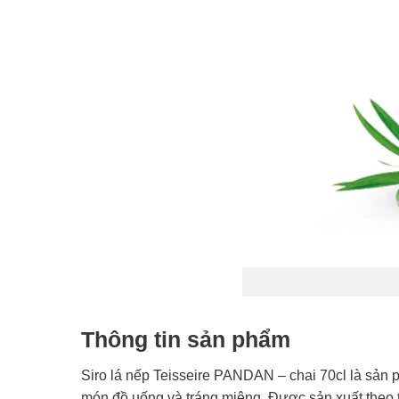
Thông tin sản phẩm
Siro lá nếp Teisseire PANDAN – chai 70cl là sản
món đồ uống và tráng miệng. Được sản xuất theo t