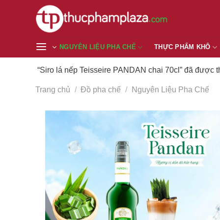
Chuyển
đến
nội
dung
NGUYÊN LIỆU PHA CHẾ
THỰC PHẨM KHÔ
“Siro lá nếp Teisseire PANDAN chai 70cl” đã được 
Trang chủ
/
Đồ pha chế
/
Nguyên Liệu Pha Chế