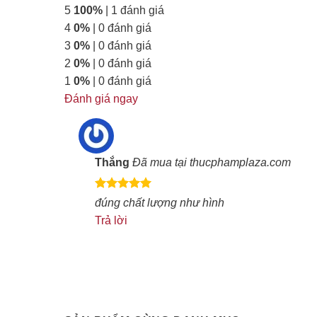
dựa trên
5
100%
| 1 đánh giá
đánh giá
4
0%
| 0 đánh giá
3
0%
| 0 đánh giá
2
0%
| 0 đánh giá
1
0%
| 0 đánh giá
Đánh giá ngay
Thắng
Đã mua tại thucphamplaza.com
Được xếp
đúng chất lượng như hình
hạng
5
5
Trả lời
sao