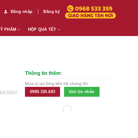
Đăng nhập
Đăng ký
MỸ PHẨM
HỘP QUÀ TẾT
Thông tin thêm:
Mua sỉ vui lòng liên hệ chúng tôi:
0989.330.683
Gửi tin nhắn
66,500
₫