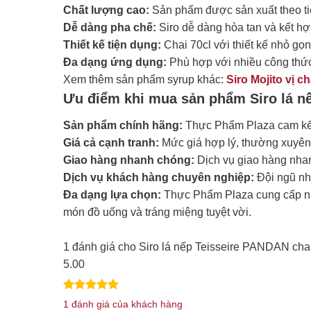
Chất lượng cao:
Sản phẩm được sản xuất theo ti
Dễ dàng pha chế:
Siro dễ dàng hòa tan và kết hợ
Thiết kế tiện dụng:
Chai 70cl với thiết kế nhỏ gọn
Đa dạng ứng dụng:
Phù hợp với nhiều công thức 
Xem thêm sản phẩm syrup khác:
Siro Mojito vị c
Ưu điểm khi mua sản phẩm Siro lá nế
Sản phẩm chính hãng:
Thực Phẩm Plaza cam kết 
Giá cả cạnh tranh:
Mức giá hợp lý, thường xuyên c
Giao hàng nhanh chóng:
Dịch vụ giao hàng nhanh
Dịch vụ khách hàng chuyên nghiệp:
Đội ngũ nhâ
Đa dạng lựa chọn:
Thực Phẩm Plaza cung cấp nhi
món đồ uống và tráng miệng tuyệt vời.
1 đánh giá cho
Siro lá nếp Teisseire PANDAN chai
5.00
5.00
1
trên 5
1
đánh giá của khách hàng