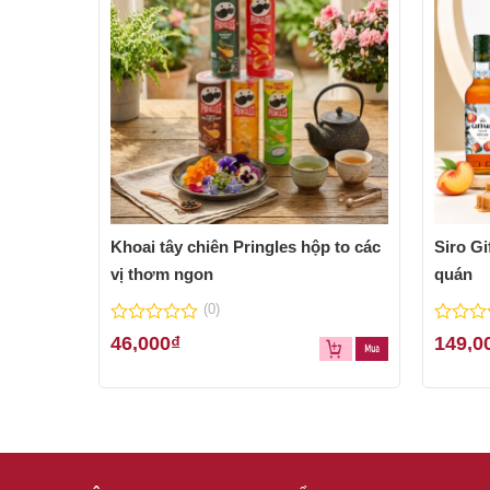
Khoai tây chiên Pringles hộp to các
Siro Gi
vị thơm ngon
quán
(0)
0
0
46,000
₫
149,0
out
out
of
of
5
5