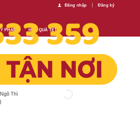
Đăng nhập
Đăng ký
MỸ PHẨM
HỘP QUÀ TẾT
Thông tin thêm:
Mua sỉ vui lòng liên hệ chúng tôi:
0989.330.683
Gửi tin nhắn
84,700
₫
 Ngô Thì
)