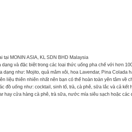
ai tại MONIN ASIA, KL SDN BHD Malaysia
 dạng và đặc biệt trong các loại thức uống pha chế với hơn 100
a dạng như: Mojito, quả mâm xôi, hoa Lavendar, Pina Colada
n liệu thiên nhiên nhất nên bạn có thể hoàn toàn yên tâm về 
đồ uống như: cocktail, sinh tố, trà, cà phê, sữa lắc và cả kế
 hay cửa hàng cà phê, trà sữa, nước mía siêu sạch hoặc các q