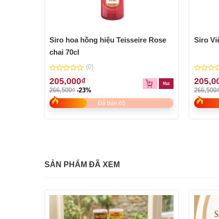
Siro hoa hồng hiệu Teisseire Rose
Siro Vi
chai 70cl
(0)
0
0
205,000
₫
205,0
out
out
266,500
₫
-23%
266,500
of
of
5
5
Đã bán 65
SẢN PHẨM ĐÃ XEM