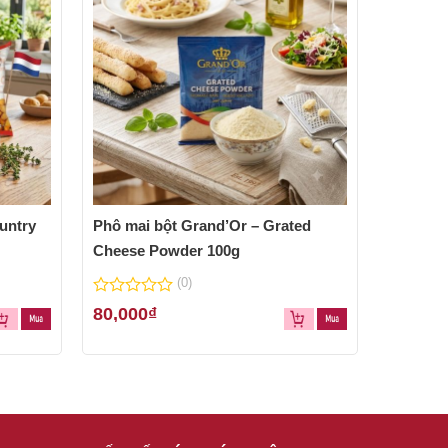
untry
Phô mai bột Grand’Or – Grated
Cheese Powder 100g
(0)
0
80,000
₫
out
of
5