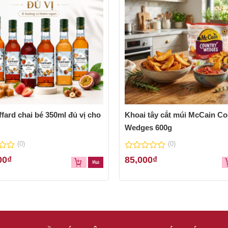
ffard chai bé 350ml đủ vị cho
Khoai tây cắt múi McCain Co
Wedges 600g
(0)
(0)
0
00
₫
85,000
₫
out
of
5