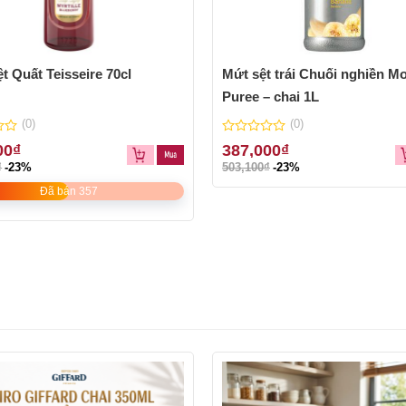
ệt Quất Teisseire 70cl
Mứt sệt trái Chuối nghiền M
Puree – chai 1L
(0)
(0)
0
00
₫
387,000
₫
out
₫
-23%
503,100
₫
-23%
of
5
Đã bán 357