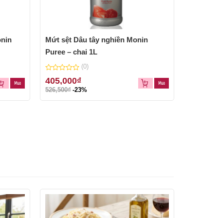
onin
Mứt sệt Dâu tây nghiền Monin
Sirô Vải
Puree – chai 1L
(0)
0
0
405,000
₫
219,00
out
out
526,500
₫
-23%
284,700
₫
of
of
5
5