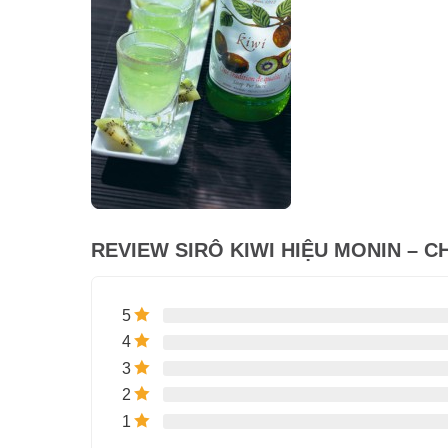
REVIEW SIRÔ KIWI HIỆU MONIN – CH
5
4
3
2
1