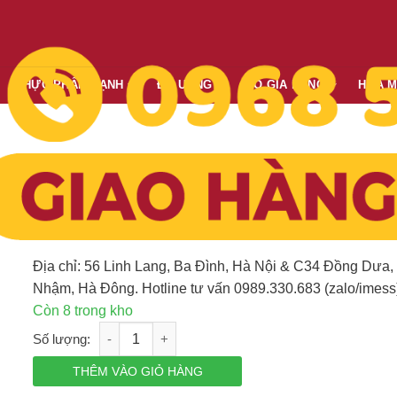
THỰC PHẨM LẠNH
ĐỒ UỐNG
ĐỒ GIA DỤNG
HÓA 
Xem 0 đánh giá
0
Sirô Kiwi hiệu MONIN – chai 70CL
out
of
2
Giá
Giá
219,000
₫
-23%
5
gốc
hiện
Địa chỉ: 56 Linh Lang, Ba Đình, Hà Nội & C34 Đồng Dưa,
là:
tại
Nhậm, Hà Đông. Hotline tư vấn 0989.330.683 (zalo/imess
284,700₫.
là:
Còn 8 trong kho
219,000₫.
Sirô Kiwi hiệu MONIN - chai 70CL số lượng
THÊM VÀO GIỎ HÀNG