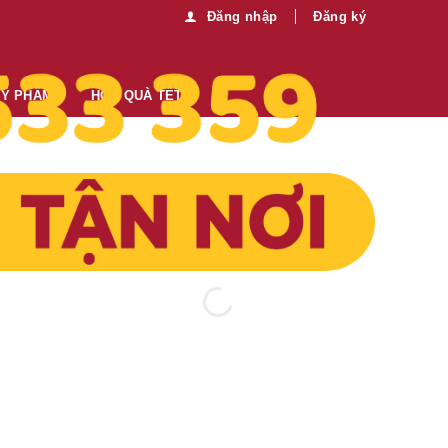
Đăng nhập
Đăng ký
MỸ PHẨM
HỘP QUÀ TẾT
Thông tin thêm:
Mua sỉ vui lòng liên hệ chúng tôi:
0989.330.683
Gửi tin nhắn
24,999
₫