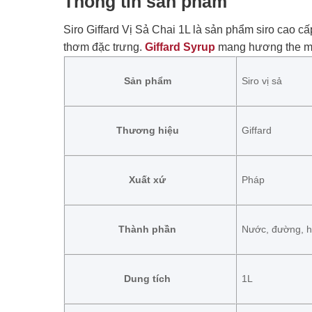
Thông tin sản phẩm
Siro Giffard Vị Sả Chai 1L là sản phẩm siro cao c
thơm đặc trưng.
Giffard Syrup
mang hương the mát
Sản phẩm
Siro vị sả
Thương hiệu
Giffard
Xuất xứ
Pháp
Thành phần
Nước, đường, hư
Dung tích
1L