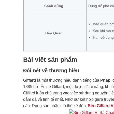
Cách dùng
Dùng để pha các
Bảo quản nơi
Sau khi mở n
Bảo Quản
Hạn sử dụng 
Bài viết sản phẩm
Đôi nét về thương hiệu
Giffard
là một thương hiệu danh tiếng của
Pháp
, 
1885 bởi Émile Giffard, một dược sĩ tài năng, khi 
Giffard luôn chú trọng vào việc sử dụng nguyên l
đậm đà và tinh tế nhất. Nhờ sự kết hợp giữa truyề
cầu. Dòng sản phẩm có thể kể đến:
Siro Giffard 