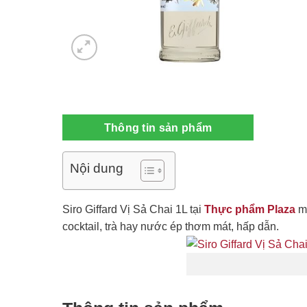
Thông tin sản phẩm
Nội dung
Siro Giffard Vị Sả Chai 1L tại
Thực phẩm Plaza
ma
cocktail, trà hay nước ép thơm mát, hấp dẫn.