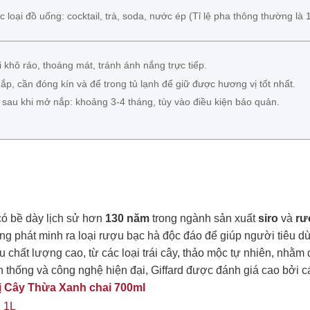
 loại đồ uống: cocktail, trà, soda, nước ép (Tỉ lệ pha thông thường là 
 khô ráo, thoáng mát, tránh ánh nắng trực tiếp.
ắp, cần đóng kín và để trong tủ lạnh để giữ được hương vị tốt nhất.
sau khi mở nắp: khoảng 3-4 tháng, tùy vào điều kiện bảo quản.
có bề dày lịch sử hơn
130 năm
trong ngành sản xuất
siro
và
rư
ông phát minh ra loại rượu bạc hà độc đáo để giúp người tiêu d
iệu chất lượng cao, từ các loại trái cây, thảo mộc tự nhiên, n
n thống và công nghệ hiện đại, Giffard được đánh giá cao bởi 
Vị Cây Thừa Xanh chai 700ml