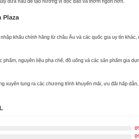
, hay dưa hấu để tạo hương vị độc đáo và thơm ngon hơn.
 Plaza
ập khẩu chính hãng từ châu Âu và các quốc gia uy tín khác, 
hực phẩm, nguyên liệu pha chế, đồ uống và các sản phẩm gia d
 xuyên tung ra các chương trình khuyến mãi, ưu đãi hấp dẫn, 
L
0
0