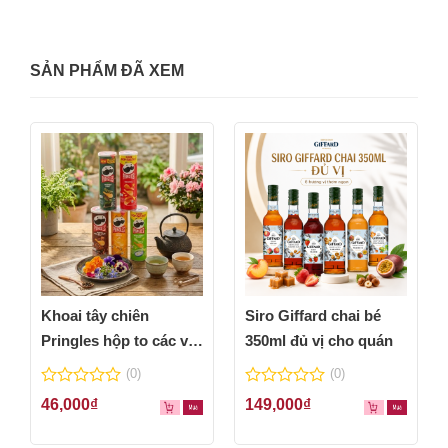
SẢN PHẨM ĐÃ XEM
Khoai tây chiên
Siro Giffard chai bé
Pringles hộp to các vị
350ml đủ vị cho quán
thơm ngon
(0)
(0)
0
0
46,000
₫
149,000
₫
out
out
of
of
5
5