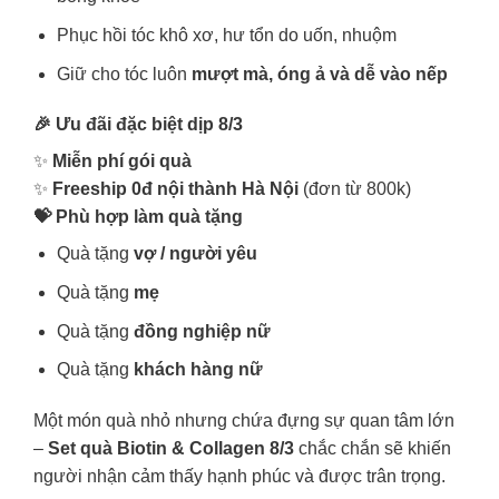
Phục hồi tóc khô xơ, hư tổn do uốn, nhuộm
Giữ cho tóc luôn
mượt mà, óng ả và dễ vào nếp
🎉 Ưu đãi đặc biệt dịp 8/3
✨
Miễn phí gói quà
✨
Freeship 0đ nội thành Hà Nội
(đơn từ 800k)
💝 Phù hợp làm quà tặng
Quà tặng
vợ / người yêu
Quà tặng
mẹ
Quà tặng
đồng nghiệp nữ
Quà tặng
khách hàng nữ
Một món quà nhỏ nhưng chứa đựng sự quan tâm lớn
–
Set quà Biotin & Collagen 8/3
chắc chắn sẽ khiến
người nhận cảm thấy hạnh phúc và được trân trọng.