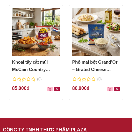
Khoai tây cắt múi
Phô mai bột Grand’Or
McCain Country
– Grated Cheese
Wedges 600g
Powder 100g
(0)
(0)
0
0
85,000
₫
80,000
₫
out
out
of
of
5
5
CÔNG TY TNHH THỰC PHẨM PLAZA