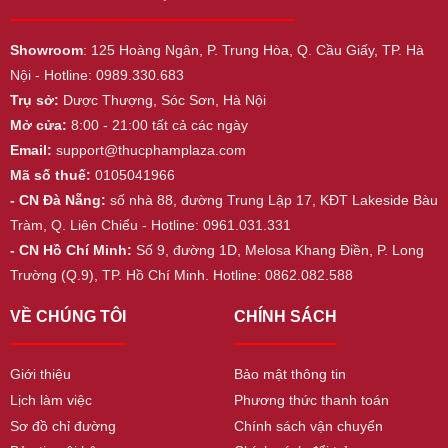
Showroom
: 125 Hoàng Ngân, P. Trung Hòa, Q. Cầu Giấy, TP. Hà
Nội - Hotline: 0989.330.683
Trụ sở:
Dược Thượng, Sóc Sơn, Hà Nội
Mở cửa:
8:00 - 21:00 tất cả các ngày
Email:
support@thucphamplaza.com
Mã số thuế:
0105041966
- CN Đà Nẵng:
số nhà 88, đường Trung Lập 17, KĐT Lakeside Bàu
Tràm, Q. Liên Chiểu - Hotline: 0961.031.331
- CN Hồ Chí Minh:
Số 9, đường 1D, Melosa Khang Điền, P. Long
Trường (Q.9), TP. Hồ Chí Minh. Hotline: 0862.082.588
VỀ CHÚNG TÔI
CHÍNH SÁCH
Giới thiệu
Bảo mật thông tin
Lịch làm việc
Phương thức thanh toán
Sơ đồ chỉ đường
Chính sách vận chuyển