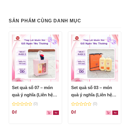
SẢN PHẨM CÙNG DANH MỤC
Set quà số 07 – món
Set quà số 03 – món
quà ý nghĩa (Liên hệ
quà ý nghĩa (Liên hệ
báo giá)
báo giá)
(0)
(0)
0
0
0
₫
0
₫
out
out
of
of
5
5