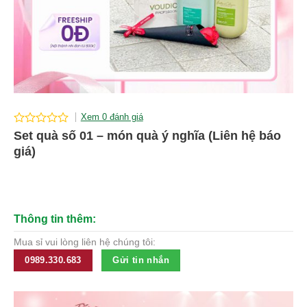
Xem 0 đánh giá
0
Set quà số 01 – món quà ý nghĩa (Liên hệ báo
out
giá)
of
5
Thông tin thêm:
Mua sỉ vui lòng liên hệ chúng tôi:
0989.330.683
Gửi tin nhắn