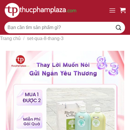
Chuyển
đến
nội
Tìm
dung
kiếm:
Trang chủ
/
set-qua-8-thang-3