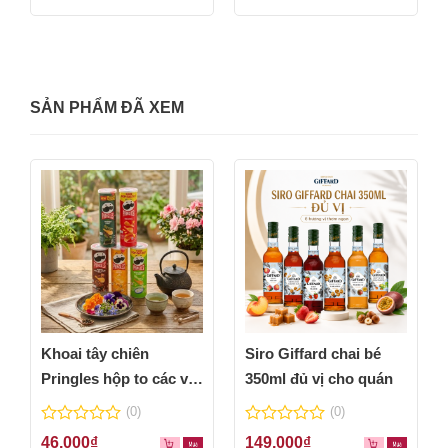
of
of
5
5
SẢN PHẨM ĐÃ XEM
Khoai tây chiên
Siro Giffard chai bé
Pringles hộp to các vị
350ml đủ vị cho quán
thơm ngon
(0)
(0)
0
0
46,000
₫
149,000
₫