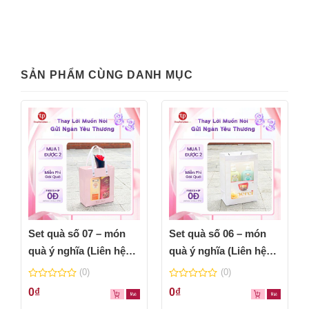
SẢN PHẨM CÙNG DANH MỤC
Set quà số 07 – món
Set quà số 06 – món
quà ý nghĩa (Liên hệ
quà ý nghĩa (Liên hệ
báo giá)
báo giá)
(0)
(0)
0
0
0
₫
0
₫
out
out