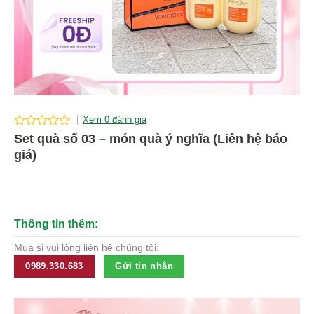
Xem 0 đánh giá
0
Set quà số 03 – món quà ý nghĩa (Liên hệ báo
out
giá)
of
5
Thông tin thêm:
Mua sỉ vui lòng liên hệ chúng tôi:
0989.330.683
Gửi tin nhắn