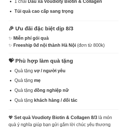
1 chai
Dầu xả Voudioty Biotin & Collagen
Túi quà cao cấp sang trọng
🎉 Ưu đãi đặc biệt dịp 8/3
✨
Miễn phí gói quà
✨
Freeship 0đ nội thành Hà Nội
(đơn từ 800k)
💝 Phù hợp làm quà tặng
Quà tặng
vợ / người yêu
Quà tặng
mẹ
Quà tặng
đồng nghiệp nữ
Quà tặng
khách hàng / đối tác
💖
Set quà Voudioty Biotin & Collagen 8/3
là món
quà ý nghĩa giúp bạn gửi gắm lời chúc yêu thương