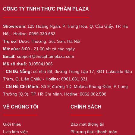
CÔNG TY TNHH THỰC PHẨM PLAZA
Showroom
: 125 Hoàng Ngân, P. Trung Hòa, Q. Cầu Giấy, TP. Hà
Nội - Hotline: 0989.330.683
Trụ sở:
Dược Thượng, Sóc Sơn, Hà Nội
Mở cửa:
8:00 - 21:00 tất cả các ngày
Email:
support@thucphamplaza.com
Mã số thuế:
0105041966
- CN Đà Nẵng:
số nhà 88, đường Trung Lập 17, KĐT Lakeside Bàu
Tràm, Q. Liên Chiểu - Hotline: 0961.031.331
- CN Hồ Chí Minh:
Số 9, đường 1D, Melosa Khang Điền, P. Long
Trường (Q.9), TP. Hồ Chí Minh. Hotline: 0862.082.588
VỀ CHÚNG TÔI
CHÍNH SÁCH
Giới thiệu
Bảo mật thông tin
Lịch làm việc
Phương thức thanh toán