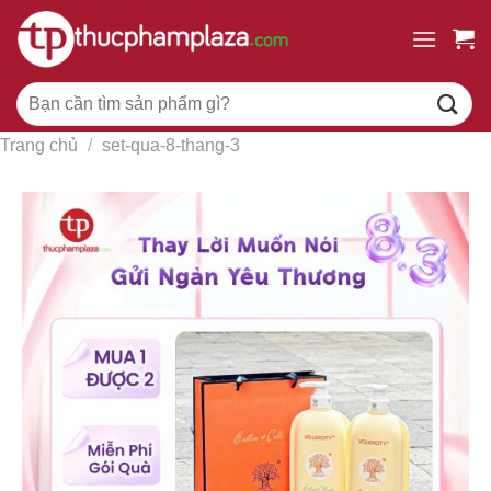
Chuyển
đến
nội
Tìm
dung
kiếm:
Trang chủ
/
set-qua-8-thang-3