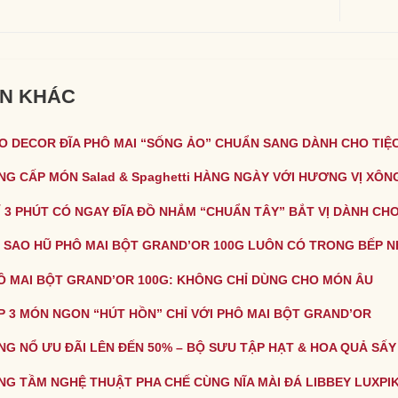
IN KHÁC
O DECOR ĐĨA PHÔ MAI “SỐNG ẢO” CHUẨN SANG DÀNH CHO TIỆC
NG CẤP MÓN Salad & Spaghetti HÀNG NGÀY VỚI HƯƠNG VỊ XÔN
Ỉ 3 PHÚT CÓ NGAY ĐĨA ĐỒ NHẮM “CHUẨN TÂY” BẮT VỊ DÀNH CHO
I SAO HŨ PHÔ MAI BỘT GRAND’OR 100G LUÔN CÓ TRONG BẾP N
Ô MAI BỘT GRAND’OR 100G: KHÔNG CHỈ DÙNG CHO MÓN ÂU
P 3 MÓN NGON “HÚT HỒN” CHỈ VỚI PHÔ MAI BỘT GRAND’OR
NG NỔ ƯU ĐÃI LÊN ĐẾN 50% – BỘ SƯU TẬP HẠT & HOA QUẢ SẤY
NG TẦM NGHỆ THUẬT PHA CHẾ CÙNG NĨA MÀI ĐÁ LIBBEY LUXPI