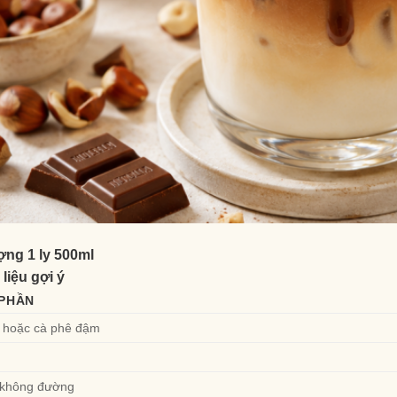
ợng 1 ly 500ml
liệu gợi ý
PHẦN
 hoặc cà phê đậm
 không đường