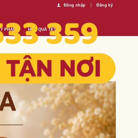
Đăng nhập
Đăng ký
MỸ PHẨM
HỘP QUÀ TẾT