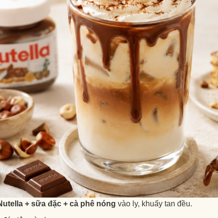
Nutella + sữa đặc + cà phê nóng
vào ly, khuấy tan đều.