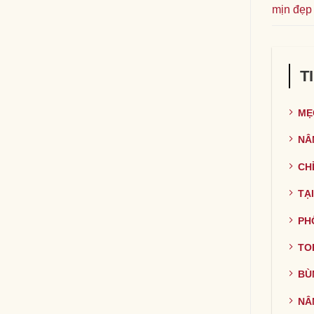
mịn đẹp
T
MẸ
NÂ
CH
TẠ
PH
TO
BÙ
NÂ