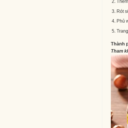
Thêm 
Rót s
Phủ w
Trang
Thành 
Tham kh