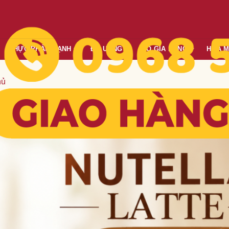
THỰC PHẨM LẠNH
ĐỒ UỐNG
ĐỒ GIA DỤNG
HÓA 
hủ
lla Latte Kem Hạt Dẻ