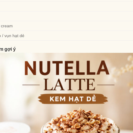
 cream
 / vụn hạt dẻ
m gợi ý