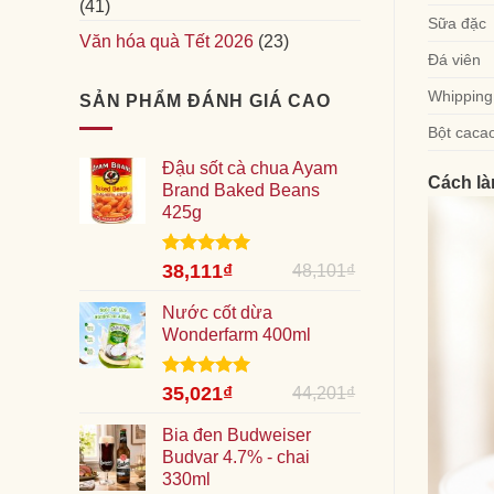
(41)
Sữa đặc
Văn hóa quà Tết 2026
(23)
Đá viên
Whipping
SẢN PHẨM ĐÁNH GIÁ CAO
Bột cacao
Đậu sốt cà chua Ayam
Cách là
Brand Baked Beans
425g
Giá
Được xếp
Giá
38,111
₫
48,101
₫
hạng
5.00
gốc
hiện
5 sao
là:
Nước cốt dừa
tại
48,101₫.
Wonderfarm 400ml
là:
38,111₫.
Giá
Được xếp
Giá
35,021
₫
44,201
₫
hạng
5.00
gốc
hiện
5 sao
là:
Bia đen Budweiser
tại
44,201₫.
Budvar 4.7% - chai
là:
330ml
35,021₫.