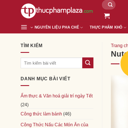
Tìm
Chuyển
kiếm:
đến
nội
dung
NGUYÊN LIỆU PHA CHẾ
THỰC PHẨM KHÔ
TÌM KIẾM
Trang c
Nute
DANH MỤC BÀI VIẾT
Ẩm thực & Văn hoá giải trí ngày Tết
(24)
Công thức làm bánh
(46)
Công Thức Nấu Các Món Ăn của