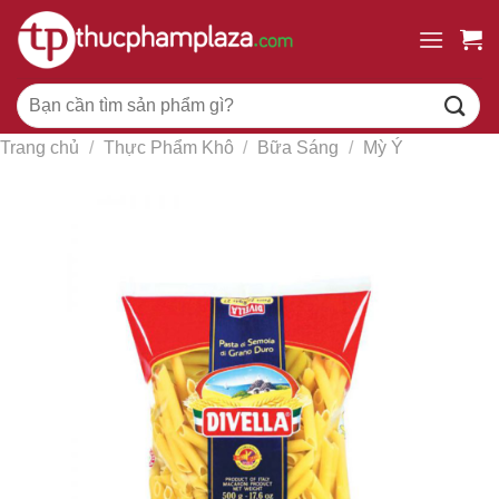
Chuyển
đến
nội
Tìm
dung
kiếm:
Trang chủ
/
Thực Phẩm Khô
/
Bữa Sáng
/
Mỳ Ý