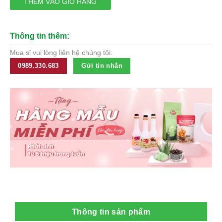
56,650₫.
THÊM VÀO GIỎ HÀNG
Thông tin thêm:
Mua sỉ vui lòng liên hệ chúng tôi:
0989.330.683
Gửi tin nhắn
Thông tin sản phẩm