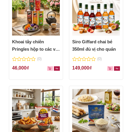
Khoai tây chiên
Siro Giffard chai bé
Pringles hộp to các vị
350ml đủ vị cho quán
thơm ngon
(0)
(0)
0
0
46,000
₫
149,000
₫
out
out
of
of
5
5