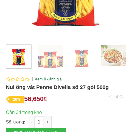
Xem 0 đánh giá
0
Nui ống vát Penne Divella số 27 gói 500g
out
of
71,500
₫
56,650
₫
Giá
Giá
-20%
5
gốc
hiện
Còn 34 trong kho
là:
tại
Nui ống vát Penne Divella số 27 gói 500g số lượng
71,500₫.
là: