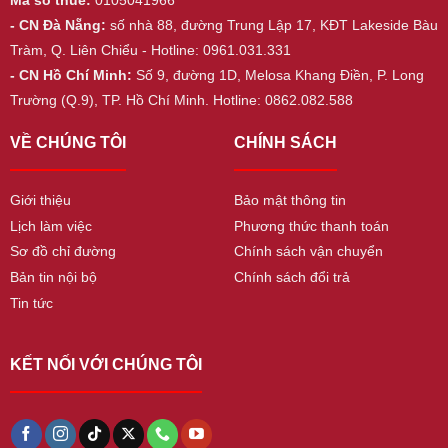
Mã số thuế:
0105041966
- CN Đà Nẵng:
số nhà 88, đường Trung Lập 17, KĐT Lakeside Bàu
Tràm, Q. Liên Chiểu - Hotline: 0961.031.331
- CN Hồ Chí Minh:
Số 9, đường 1D, Melosa Khang Điền, P. Long
Trường (Q.9), TP. Hồ Chí Minh. Hotline: 0862.082.588
VỀ CHÚNG TÔI
CHÍNH SÁCH
Giới thiệu
Bảo mật thông tin
Lịch làm việc
Phương thức thanh toán
Sơ đồ chỉ đường
Chính sách vận chuyển
Bản tin nội bộ
Chính sách đổi trả
Tin tức
KẾT NỐI VỚI CHÚNG TÔI