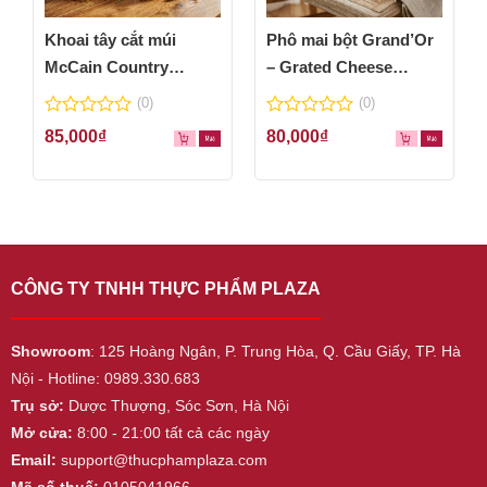
Khoai tây cắt múi
Phô mai bột Grand’Or
McCain Country
– Grated Cheese
Wedges 600g
Powder 100g
(0)
(0)
0
0
85,000
₫
80,000
₫
out
out
of
of
5
5
CÔNG TY TNHH THỰC PHẨM PLAZA
Showroom
: 125 Hoàng Ngân, P. Trung Hòa, Q. Cầu Giấy, TP. Hà
Nội - Hotline: 0989.330.683
Trụ sở:
Dược Thượng, Sóc Sơn, Hà Nội
Mở cửa:
8:00 - 21:00 tất cả các ngày
Email:
support@thucphamplaza.com