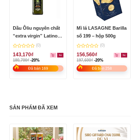
Dầu Ôliu nguyên chất
Mì lá LASAGNE Barilla
“extra virgin” Latino
số 199 – hộp 500g
Bella
(0)
(0)
0
0
143,170
₫
156,560
₫
out
out
180,700
₫
-20%
197,600
₫
-20%
of
of
5
5
Đã bán 169
Đã bán 258
SẢN PHẨM ĐÃ XEM