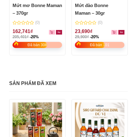
Mứt mơ Bonne Maman
Mứt đào Bonne
– 370gr
Maman – 30gr
(0)
(0)
0
0
162,741
₫
23,690
₫
out
out
205,401
₫
-20%
29,900
₫
-20%
of
of
5
5
Đã bán 308
Đã bán 101
SẢN PHẨM ĐÃ XEM