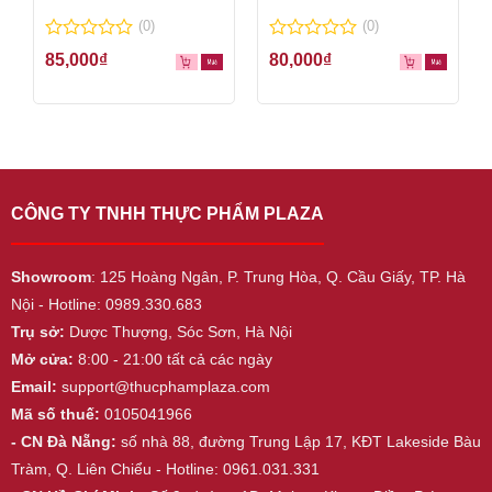
Wedges 600g
Powder 100g
(0)
(0)
0
0
85,000
₫
80,000
₫
out
out
of
of
5
5
CÔNG TY TNHH THỰC PHẨM PLAZA
Showroom
: 125 Hoàng Ngân, P. Trung Hòa, Q. Cầu Giấy, TP. Hà
Nội - Hotline: 0989.330.683
Trụ sở:
Dược Thượng, Sóc Sơn, Hà Nội
Mở cửa:
8:00 - 21:00 tất cả các ngày
Email:
support@thucphamplaza.com
Mã số thuế:
0105041966
- CN Đà Nẵng:
số nhà 88, đường Trung Lập 17, KĐT Lakeside Bàu
Tràm, Q. Liên Chiểu - Hotline: 0961.031.331