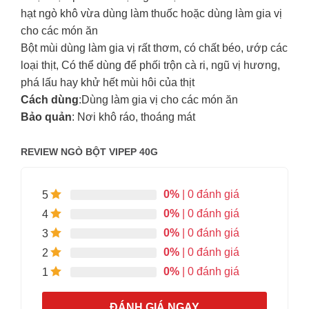
hạt ngò khô vừa dùng làm thuốc hoặc dùng làm gia vị
cho các món ăn
Bột mùi dùng làm gia vị rất thơm, có chất béo, ướp các
loại thịt, Có thể dùng để phối trộn cà ri, ngũ vị hương,
phá lấu hay khử hết mùi hôi của thịt
Cách dùng
:Dùng làm gia vị cho các món ăn
Bảo quản
: Nơi khô ráo, thoáng mát
REVIEW NGÒ BỘT VIPEP 40G
0%
| 0 đánh giá
5
0%
| 0 đánh giá
4
0%
| 0 đánh giá
3
0%
| 0 đánh giá
2
0%
| 0 đánh giá
1
ĐÁNH GIÁ NGAY