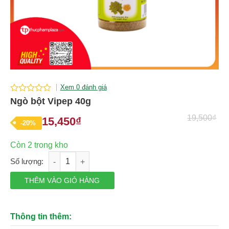
Xem 0 đánh giá
0
Ngò bột Vipep 40g
out
of
19,500
₫
15,450
₫
Giá
Giá
-20%
5
gốc
hiện
Còn 2 trong kho
là:
tại
Ngò bột Vipep 40g số lượng
19,500₫.
là:
15,450₫.
THÊM VÀO GIỎ HÀNG
Thông tin thêm: