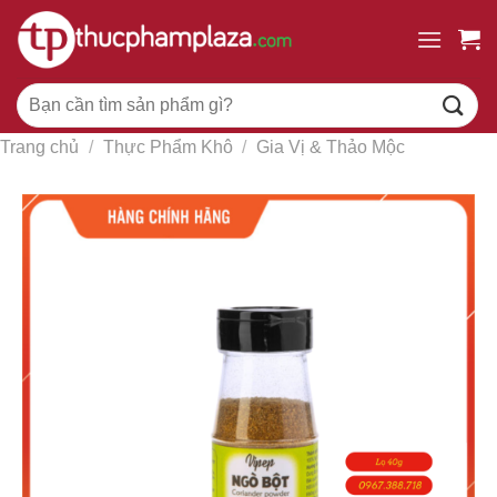
Chuyển
đến
nội
Tìm
dung
kiếm:
Trang chủ
/
Thực Phẩm Khô
/
Gia Vị & Thảo Mộc