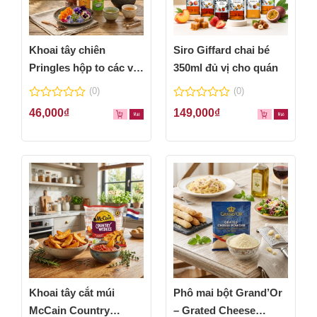
Khoai tây chiên
Siro Giffard chai bé
Pringles hộp to các vị
350ml đủ vị cho quán
thơm ngon
(0)
(0)
0
0
46,000
₫
149,000
₫
out
out
of
of
5
5
Khoai tây cắt múi
Phô mai bột Grand’Or
McCain Country
– Grated Cheese