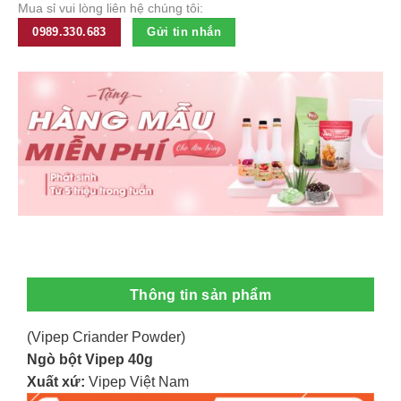
Mua sỉ vui lòng liên hệ chúng tôi:
0989.330.683
Gửi tin nhắn
Thông tin sản phẩm
(Vipep Criander Powder)
Ngò bột Vipep 40g
Xuất xứ:
Vipep Việt Nam