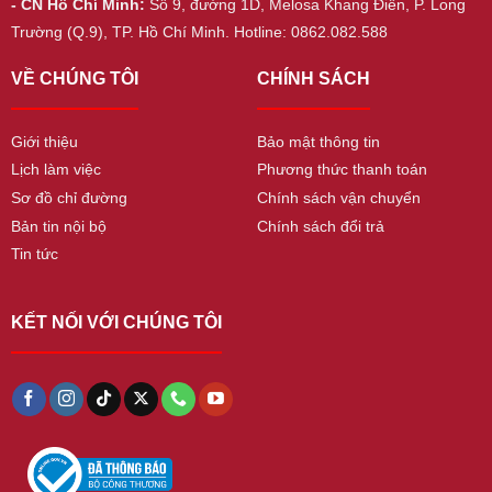
- CN Hồ Chí Minh:
Số 9, đường 1D, Melosa Khang Điền, P. Long
Trường (Q.9), TP. Hồ Chí Minh. Hotline: 0862.082.588
VỀ CHÚNG TÔI
CHÍNH SÁCH
Giới thiệu
Bảo mật thông tin
Lịch làm việc
Phương thức thanh toán
Sơ đồ chỉ đường
Chính sách vận chuyển
Bản tin nội bộ
Chính sách đổi trả
Tin tức
KẾT NỐI VỚI CHÚNG TÔI