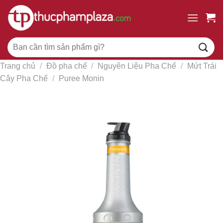
Chuyển
đến
nội
Tìm
dung
kiếm:
Trang chủ
/
Đồ pha chế
/
Nguyên Liệu Pha Chế
/
Mứt Trái
Cây Pha Chế
/
Puree Monin