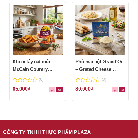
Khoai tây cắt múi
Phô mai bột Grand’Or
McCain Country
– Grated Cheese
Wedges 600g
Powder 100g
(0)
(0)
0
0
85,000
₫
80,000
₫
out
out
of
of
5
5
CÔNG TY TNHH THỰC PHẨM PLAZA