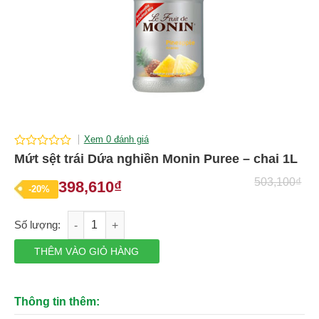
Xem 0 đánh giá
0
Mứt sệt trái Dứa nghiền Monin Puree – chai 1L
out
of
503,100
₫
398,610
₫
Giá
Giá
-20%
5
gốc
hiện
Mứt sệt trái Dứa nghiền Monin Puree – chai 1L số lượng
là:
tại
503,100₫.
là:
THÊM VÀO GIỎ HÀNG
398,610₫.
Thông tin thêm: