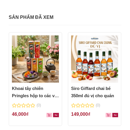
SẢN PHẨM ĐÃ XEM
Khoai tây chiên
Siro Giffard chai bé
Pringles hộp to các vị
350ml đủ vị cho quán
thơm ngon
(0)
(0)
0
0
46,000
₫
149,000
₫
out
out
of
of
5
5