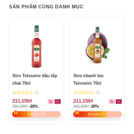
SẢN PHẨM CÙNG DANH MỤC
Siro Teisseire dâu tây
Siro chanh leo
chai 70cl
Teisseire 70cl
(0)
(0)
0
0
211,150
₫
211,150
₫
out
out
266,500
₫
-20%
266,500
₫
-20%
of
of
5
5
Đã bán 43
Đã bán 623