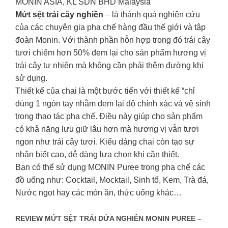
MONIN ASIA, KL SDN BHD Malaysia
Mứt sệt trái cây nghiền
– là thành quả nghiên cứu
của các chuyên gia pha chế hàng đầu thế giới và tập
đoàn Monin. Với thành phần hỗn hợp trong đó trái cây
tươi chiếm hơn 50% đem lại cho sản phẩm hương vị
trái cây tự nhiên mà không cần phải thêm đường khi
sử dụng.
Thiết kế của chai là một bước tiến với thiết kế “chỉ
dùng 1 ngón tay nhằm đem lại độ chính xác và vệ sinh
trong thao tác pha chế. Điều này giúp cho sản phẩm
có khả năng lưu giữ lâu hơn mà hương vị vẫn tươi
ngon như trái cây tươi. Kiểu dáng chai còn tạo sự
nhận biết cao, dễ dàng lựa chọn khi cần thiết.
Bạn có thể sử dụng MONIN Puree trong pha chế các
đồ uống như: Cocktail, Mocktail, Sinh tố, Kem, Trà đá,
Nước ngọt hay các món ăn, thức uống khác…
REVIEW MỨT SỆT TRÁI DỨA NGHIỀN MONIN PUREE –