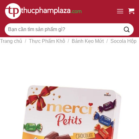
Chuyển
đến
nội
Tìm
dung
kiếm:
Trang chủ
/
Thực Phẩm Khô
/
Bánh Kẹo Mứt
/
Socola Hộp