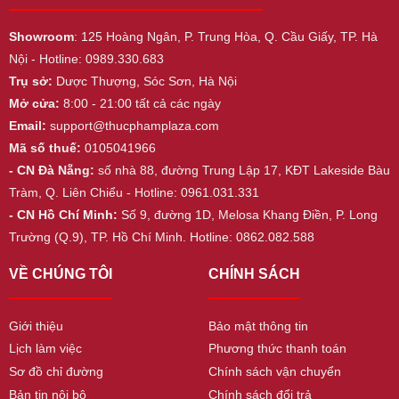
Showroom
: 125 Hoàng Ngân, P. Trung Hòa, Q. Cầu Giấy, TP. Hà
Nội - Hotline: 0989.330.683
Trụ sở:
Dược Thượng, Sóc Sơn, Hà Nội
Mở cửa:
8:00 - 21:00 tất cả các ngày
Email:
support@thucphamplaza.com
Mã số thuế:
0105041966
- CN Đà Nẵng:
số nhà 88, đường Trung Lập 17, KĐT Lakeside Bàu
Tràm, Q. Liên Chiểu - Hotline: 0961.031.331
- CN Hồ Chí Minh:
Số 9, đường 1D, Melosa Khang Điền, P. Long
Trường (Q.9), TP. Hồ Chí Minh. Hotline: 0862.082.588
VỀ CHÚNG TÔI
CHÍNH SÁCH
Giới thiệu
Bảo mật thông tin
Lịch làm việc
Phương thức thanh toán
Sơ đồ chỉ đường
Chính sách vận chuyển
Bản tin nội bộ
Chính sách đổi trả