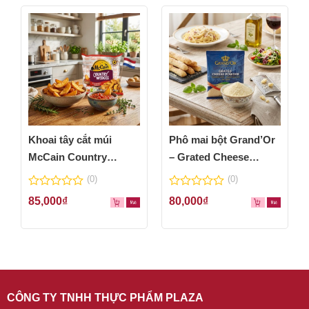
Khoai tây cắt múi
Phô mai bột Grand’Or
McCain Country
– Grated Cheese
Wedges 600g
Powder 100g
(0)
(0)
0
0
85,000
₫
80,000
₫
out
out
of
of
5
5
CÔNG TY TNHH THỰC PHẨM PLAZA