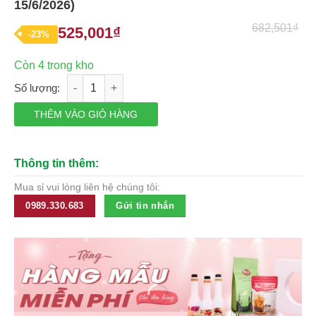
15/6/2026)
of
5
682,501
₫
525,001
₫
Giá
Giá
-23%
gốc
hiện
Còn 4 trong kho
là:
tại
Kẹo Socola Merci Petits thiếc hộp 375g (date 15/6/2026) số lư
682,501₫.
là:
525,001₫.
THÊM VÀO GIỎ HÀNG
Thông tin thêm:
Mua sỉ vui lòng liên hệ chúng tôi:
0989.330.683
Gửi tin nhắn