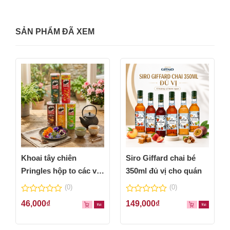
SẢN PHẨM ĐÃ XEM
Khoai tây chiên
Siro Giffard chai bé
Pringles hộp to các vị
350ml đủ vị cho quán
thơm ngon
(0)
(0)
0
0
46,000
₫
149,000
₫
out
out
of
of
5
5