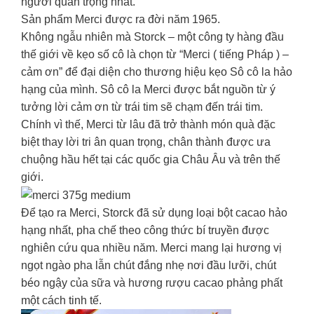
người quan trọng nhất.
Sản phẩm Merci được ra đời năm 1965.
Không ngẫu nhiên mà Storck – một công ty hàng đầu
thế giới về kẹo số cô là chọn từ “Merci ( tiếng Pháp ) –
cảm ơn” để đại diện cho thương hiệu kẹo Sô cô la hảo
hạng của mình. Sô cô la Merci được bắt nguồn từ ý
tưởng lời cảm ơn từ trái tim sẽ chạm đến trái tim.
Chính vì thế, Merci từ lâu đã trở thành món quà đặc
biệt thay lời tri ân quan trọng, chân thành được ưa
chuộng hầu hết tại các quốc gia Châu Âu và trên thế
giới.
Để tạo ra Merci, Storck đã sử dụng loại bột cacao hảo
hạng nhất, pha chế theo công thức bí truyền được
nghiên cứu qua nhiều năm. Merci mang lại hương vị
ngọt ngào pha lẫn chút đắng nhẹ nơi đầu lưỡi, chút
béo ngậy của sữa và hương rượu cacao phảng phất
một cách tinh tế.