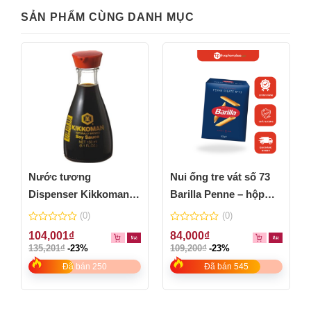
SẢN PHẨM CÙNG DANH MỤC
Nước tương
Nui ống tre vát số 73
Dispenser Kikkoman
Barilla Penne – hộp
150ml
500g
(0)
(0)
0
0
104,001
₫
84,000
₫
out
out
135,201
₫
-23%
109,200
₫
-23%
of
of
5
5
Đã bán 250
Đã bán 545