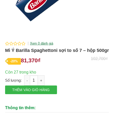
Xem 0 đánh giá
0
Mì Ý Barilla Spaghettoni sợi to số 7 – hộp 500gr
out
of
102,700
₫
81,370
₫
Giá
Giá
-20%
5
gốc
hiện
Còn 27 trong kho
là:
tại
Mì Ý Barilla Spaghettoni sợi to số 7 - hộp 500gr số lượng
102,700₫.
là:
81,370₫.
THÊM VÀO GIỎ HÀNG
Thông tin thêm: