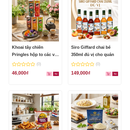
Khoai tây chiên
Siro Giffard chai bé
Pringles hộp to các vị
350ml đủ vị cho quán
thơm ngon
(0)
(0)
0
0
46,000
₫
149,000
₫
out
out
of
of
5
5