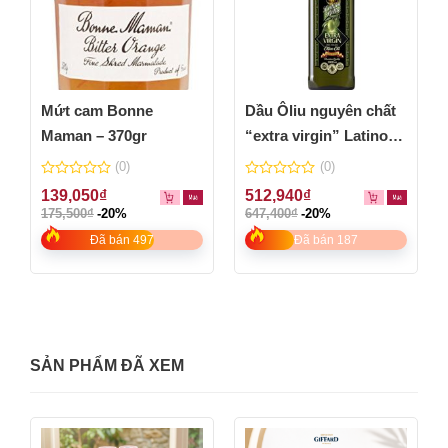
Mứt cam Bonne
Dầu Ôliu nguyên chất
Maman – 370gr
“extra virgin” Latino
Bella – chai 1L
(0)
(0)
0
0
139,050
₫
512,940
₫
out
out
175,500
₫
-20%
647,400
₫
-20%
of
of
5
5
Đã bán 497
Đã bán 187
SẢN PHẨM ĐÃ XEM