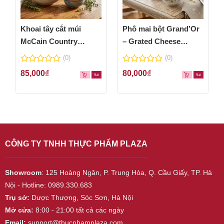
Khoai tây cắt múi
Phô mai bột Grand’Or
McCain Country
– Grated Cheese
Wedges 600g
Powder 100g
(0)
(0)
0
0
85,000
₫
80,000
₫
out
out
of
of
5
5
CÔNG TY TNHH THỰC PHẨM PLAZA
Showroom
: 125 Hoàng Ngân, P. Trung Hòa, Q. Cầu Giấy, TP. Hà
Nội - Hotline: 0989.330.683
Trụ sở:
Dược Thượng, Sóc Sơn, Hà Nội
Mở cửa:
8:00 - 21:00 tất cả các ngày
Email:
support@thucphamplaza.com