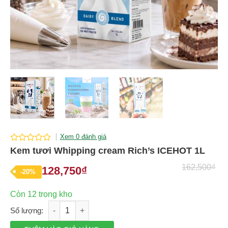
Xem 0 đánh giá
0
Kem tươi Whipping cream Rich’s ICEHOT 1L
out
of
162,500
₫
128,750
₫
Giá
Giá
-20%
5
gốc
hiện
Còn 12 trong kho
là:
tại
Kem tươi Whipping cream Rich's ICEHOT 1L số lượng
162,500₫.
là: