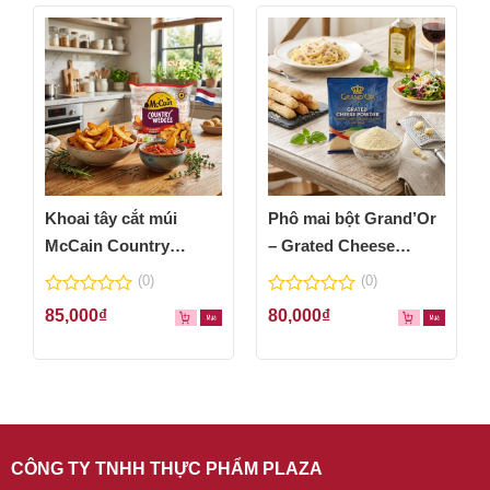
Khoai tây cắt múi
Phô mai bột Grand’Or
McCain Country
– Grated Cheese
Wedges 600g
Powder 100g
(0)
(0)
0
0
85,000
₫
80,000
₫
out
out
of
of
5
5
CÔNG TY TNHH THỰC PHẨM PLAZA