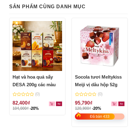
SẢN PHẨM CÙNG DANH MỤC
Hạt và hoa quả sấy
Socola tươi Meltykiss
DESA 200g các màu
Meiji vị dâu hộp 52g
(0)
(0)
0
0
82,400
₫
95,790
₫
out
out
104,000
₫
-20%
120,900
₫
-20%
of
of
5
5
Đã bán 433