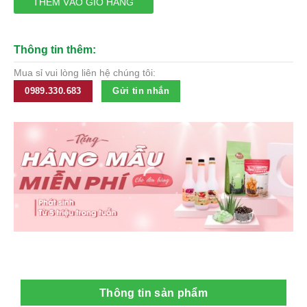
128,750₫.
THÊM VÀO GIỎ HÀNG
Thông tin thêm:
Mua sỉ vui lòng liên hệ chúng tôi:
0989.330.683
Gửi tin nhắn
Thông tin sản phẩm