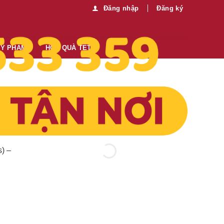
Đăng nhập
Đăng ký
MỸ PHẨM
HỘP QUÀ TẾT
Thông tin thêm:
Mua sỉ vui lòng liên hệ chúng tôi:
0989.330.683
Gửi tin nhắn
53,400
₫
s) –