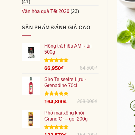
(41)
Văn hóa quà Tết 2026
(23)
SẢN PHẨM ĐÁNH GIÁ CAO
Hồng trà hiệu AMI - túi
500g
Giá
Được xếp
Giá
66,950
₫
84,500
₫
hạng
5.00
gốc
hiện
5 sao
là:
Siro Teisseire Lựu -
tại
84,500₫.
Grenadine 70cl
là:
66,950₫.
Giá
Được xếp
Giá
164,800
₫
208,000
₫
hạng
5.00
gốc
hiện
5 sao
là:
Phô mai xông khói
tại
208,000₫.
Grand’Or – gói 200g
là:
164,800₫.
Giá
Được xếp
Giá
154,700
₫