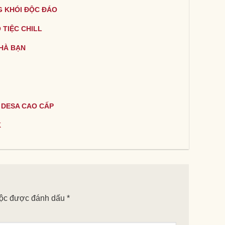
G KHÓI ĐỘC ĐÁO
 TIỆC CHILL
HÀ BẠN
 DESA CAO CẤP
K
uộc được đánh dấu
*