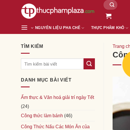
Tìm
Chuyển
kiếm:
đến
nội
dung
NGUYÊN LIỆU PHA CHẾ
THỰC PHẨM KHÔ
TÌM KIẾM
Trang c
Công
DANH MỤC BÀI VIẾT
Ẩm thực & Văn hoá giải trí ngày Tết
(24)
Công thức làm bánh
(46)
Công Thức Nấu Các Món Ăn của