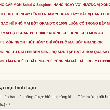
NG CẤP MÓN Salad & Spaghetti HÀNG NGÀY VỚI HƯƠNG VỊ XÔN
Ỉ 3 PHÚT CÓ NGAY ĐĨA ĐỒ NHẮM “CHUẨN TÂY” BẮT VỊ DÀNH CHO
I SAO HŨ PHÔ MAI BỘT GRAND’OR 100G LUÔN CÓ TRONG BẾP N
Ô MAI BỘT GRAND’OR 100G: KHÔNG CHỈ DÙNG CHO MÓN ÂU
P 3 MÓN NGON “HÚT HỒN” CHỈ VỚI PHÔ MAI BỘT GRAND’OR
NG NỔ ƯU ĐÃI LÊN ĐẾN 50% – BỘ SƯU TẬP HẠT & HOA QUẢ SẤY
NG TẦM NGHỆ THUẬT PHA CHẾ CÙNG NĨA MÀI ĐÁ LIBBEY LUXPI
lại một bình luận
l của bạn sẽ không được hiển thị công khai.
Các trường bắt b
 luận
*