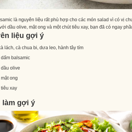
amic là nguyên liệu rất phù hợp cho các món salad vì có vị ch
với dầu olive, mật ong và một chút tiêu xay, bạn đã có ngay phầ
ên liệu gợi ý
à lách, cà chua bi, dưa leo, hành tây tím
a dấm balsamic
a dầu olive
a mật ong
 tiêu xay
 làm gợi ý