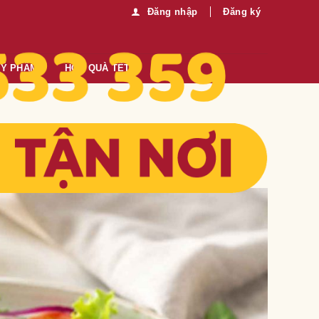
Đăng nhập
Đăng ký
MỸ PHẨM
HỘP QUÀ TẾT
mic thanh nhẹ