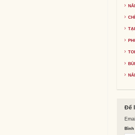
NÂ
CH
TẠ
PH
TO
BÙ
NÂ
Để 
Emai
Bình