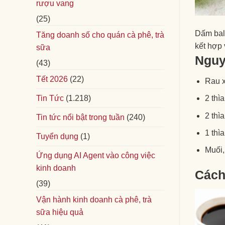
rượu vang
(25)
Dấm bals
Tăng doanh số cho quán cà phê, trà
kết hợp 
sữa
Nguy
(43)
Tết 2026
(22)
Rau x
Tin Tức
(1.218)
2 thì
2 thì
Tin tức nổi bật trong tuần
(240)
1 thì
Tuyển dụng
(1)
Muối,
Ứng dụng AI Agent vào công việc
kinh doanh
Cách
(39)
Vận hành kinh doanh cà phê, trà
sữa hiệu quả