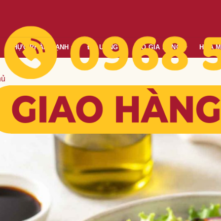
THỰC PHẨM LẠNH
ĐỒ UỐNG
ĐỒ GIA DỤNG
HÓA 
hủ
 thức Salad rau củ sốt dấm balsa