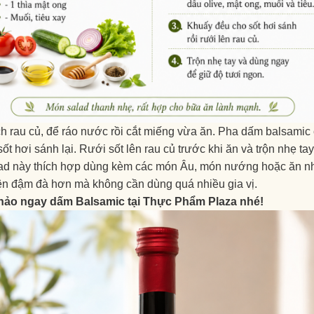
 rau củ, để ráo nước rồi cắt miếng vừa ăn. Pha dấm balsamic 
sốt hơi sánh lại. Rưới sốt lên rau củ trước khi ăn và trộn nhẹ ta
ad này thích hợp dùng kèm các món Âu, món nướng hoặc ăn nhẹ 
ên đậm đà hơn mà không cần dùng quá nhiều gia vị.
ảo ngay dấm Balsamic tại Thực Phẩm Plaza nhé!