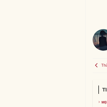
Thử
T
MẸ