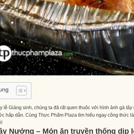
ung
 lễ Giáng sinh, chúng ta đã rất quen thuộc với hình ảnh gà t
sức hấp dẫn. Cùng Thực Phẩm Plaza tìm hiểu ngay công thức 
é!
ây Nướng – Món ăn truyền thống dịp l