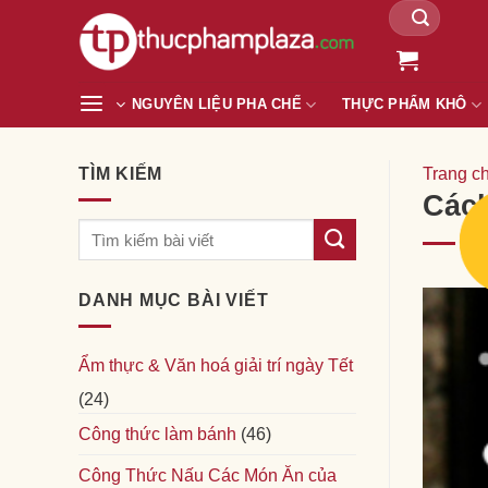
Tìm
Chuyển
kiếm:
đến
nội
dung
NGUYÊN LIỆU PHA CHẾ
THỰC PHẨM KHÔ
TÌM KIẾM
Trang c
Cách
DANH MỤC BÀI VIẾT
Ẩm thực & Văn hoá giải trí ngày Tết
(24)
Công thức làm bánh
(46)
Công Thức Nấu Các Món Ăn của