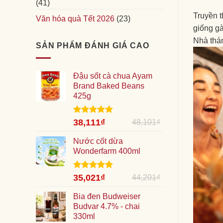
(41)
Truyền t
Văn hóa quà Tết 2026
(23)
giống gà
Nhà thá
SẢN PHẨM ĐÁNH GIÁ CAO
Đậu sốt cà chua Ayam
Brand Baked Beans
425g
Giá
Được xếp
Giá
38,111
₫
48,101
₫
hạng
5.00
gốc
hiện
5 sao
là:
Nước cốt dừa
tại
48,101₫.
Wonderfarm 400ml
là:
38,111₫.
Giá
Được xếp
Giá
35,021
₫
44,201
₫
hạng
5.00
gốc
hiện
5 sao
là:
Bia đen Budweiser
tại
44,201₫.
Budvar 4.7% - chai
là:
330ml
35,021₫.