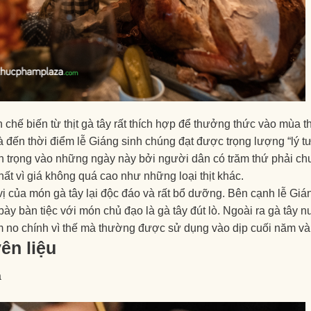
chế biến từ thịt gà tây rất thích hợp để thưởng thức vào mùa t
à đến thời điểm lễ Giáng sinh chúng đạt được trọng lượng “lý t
 trọng vào những ngày này bởi người dân có trăm thứ phải chuẩ
ất vì giá không quá cao như những loại thịt khác.
 của món gà tây lại độc đáo và rất bổ dưỡng. Bên cạnh lễ Gi
ày bàn tiệc với món chủ đạo là gà tây đút lò. Ngoài ra gà tâ
 no chính vì thế mà thường được sử dụng vào dịp cuối năm và d
ên liệu
à