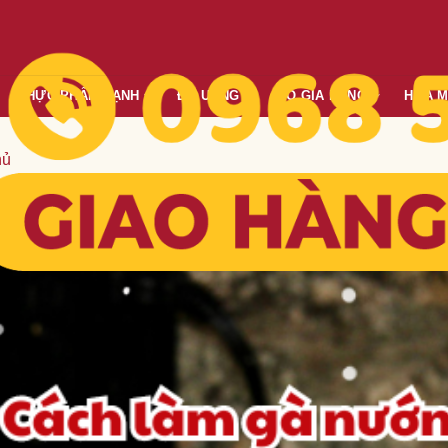
THỰC PHẨM LẠNH
ĐỒ UỐNG
ĐỒ GIA DỤNG
HÓA 
hủ
 làm gà nướng không cần lò vẫn 