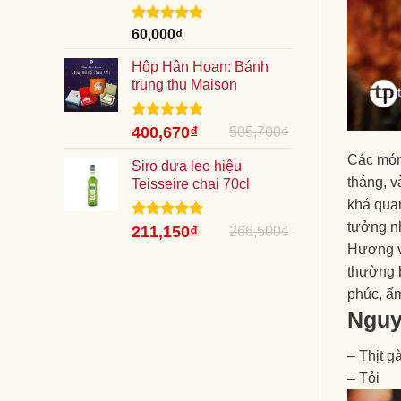
Được xếp
60,000
₫
hạng
5.00
5 sao
Hộp Hân Hoan: Bánh
trung thu Maison
Giá
Được xếp
Giá
400,670
₫
505,700
₫
hạng
5.00
gốc
hiện
5 sao
Các món 
là:
Siro dưa leo hiệu
tại
tháng, v
505,700₫.
Teisseire chai 70cl
là:
400,670₫.
khá quan
tưởng nh
Giá
Được xếp
Giá
211,150
₫
266,500
₫
hạng
5.00
gốc
hiện
Hương vị
5 sao
là:
tại
thường b
266,500₫.
là:
phúc, ấm
211,150₫.
Nguy
– Thịt g
– Tỏi