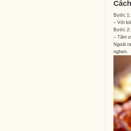
Cách
Bước 1:
– Với ki
Bước 2:
– Tẩm ướ
Ngoài ra
nghen.