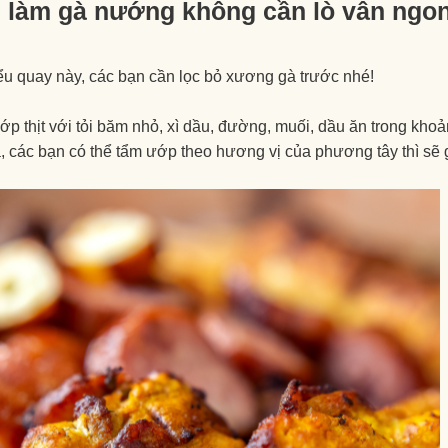
 làm gà nướng không cần lò vẫn ngon
ểu quay này, các bạn cần lọc bỏ xương gà trước nhé!
p thịt với tỏi băm nhỏ, xì dầu, đường, muối, dầu ăn trong khoả
, các bạn có thể tẩm ướp theo hương vị của phương tây thì sẽ g