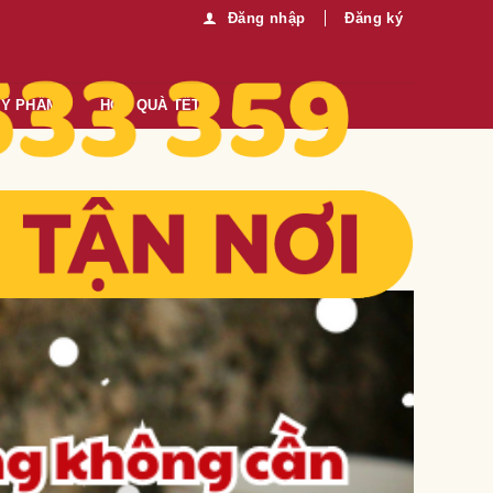
Đăng nhập
Đăng ký
MỸ PHẨM
HỘP QUÀ TẾT
ngon đỉnh cho Giáng Sinh