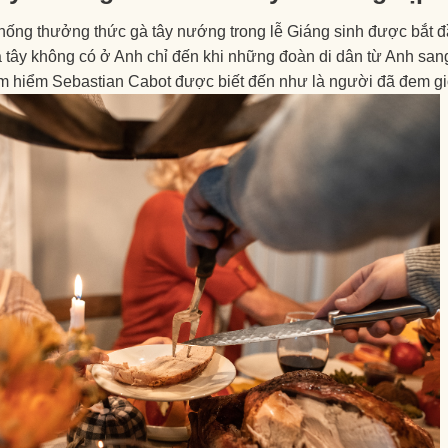
hống thưởng thức gà tây nướng trong lễ Giáng sinh được bắt đ
 tây không có ở Anh chỉ đến khi những đoàn di dân từ Anh san
m hiểm Sebastian Cabot được biết đến như là người đã đem gi