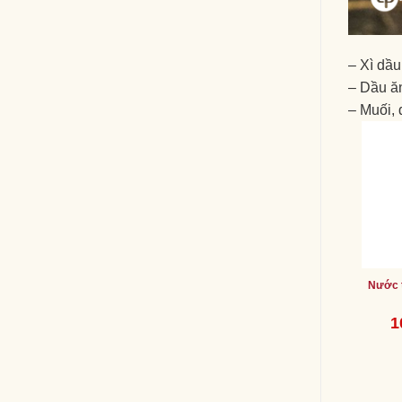
– Xì dầu
– Dầu ă
– Muối, 
Nước 
Gi
1
gố
là:
13