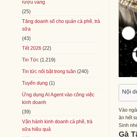
rượu vang
(25)
Tăng doanh số cho quán cà phê, trà
sữa
(43)
Tết 2026
(22)
Tin Tức
(1.219)
Tin tức nổi bật trong tuần
(240)
Tuyển dụng
(1)
Nội d
Ứng dụng AI Agent vào công việc
kinh doanh
Vào ngày
(39)
ăn hết 
Vận hành kinh doanh cà phê, trà
Sinh nh
sữa hiệu quả
Gà T