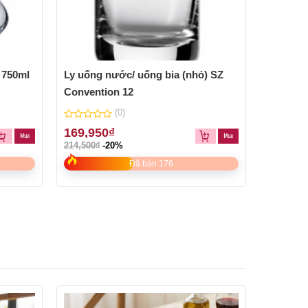
 750ml
Ly uống nước/ uống bia (nhỏ) SZ
Ly uống
Convention 12
Pure 1
(0)
0
0
169,950
₫
382,13
out
out
214,500
₫
-20%
482,300
₫
of
of
5
5
Đã bán 176