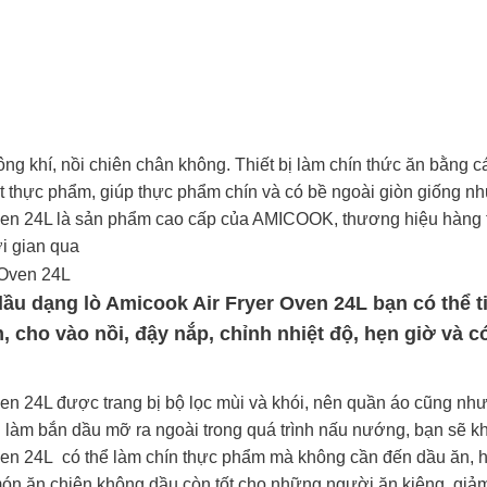
ng khí, nồi chiên chân không. Thiết bị làm chín thức ăn bằng c
t thực phẩm, giúp thực phẩm chín và có bề ngoài giòn giống nh
ven 24L là sản phẩm cao cấp của AMICOOK, thương hiệu hàng ti
ời gian qua
ầu dạng lò Amicook Air Fryer Oven 24L bạn có thể ti
 cho vào nồi, đậy nắp, chỉnh nhiệt độ, hẹn giờ và c
en 24L được trang bị bộ lọc mùi và khói, nên quần áo cũng nh
làm bắn dầu mỡ ra ngoài trong quá trình nấu nướng, bạn sẽ kh
en 24L có thể làm chín thực phẩm mà không cần đến dầu ăn, ho
món ăn chiên không dầu còn tốt cho những người ăn kiêng, giả