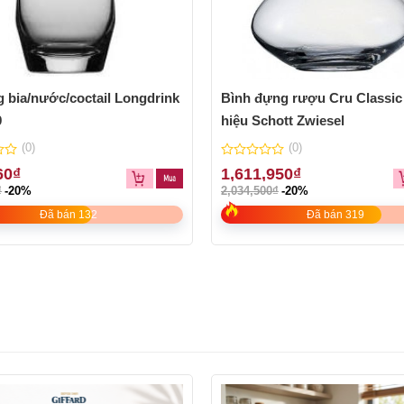
g bia/nước/coctail Longdrink
Bình đựng rượu Cru Classic
9
hiệu Schott Zwiesel
(0)
(0)
0
60
₫
1,611,950
₫
out
₫
-20%
2,034,500
₫
-20%
of
5
Đã bán 132
Đã bán 319