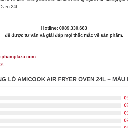
Hotline: 0989.330.683
để được tư vấn và giải đáp mọi thắc mắc về sản phẩm.
ucphamplaza.com
za
G LÒ AMICOOK AIR FRYER OVEN 24L – MÀU
0
0
0
0
0