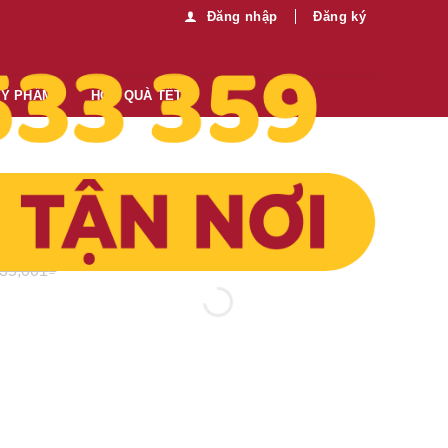
Đăng nhập
Đăng ký
MỸ PHẨM
HỘP QUÀ TẾT
Thông tin thêm:
 Oven
Mua sỉ vui lòng liên hệ chúng tôi:
0989.330.683
Gửi tin nhắn
135,001
₫
 màu bạc số lượng