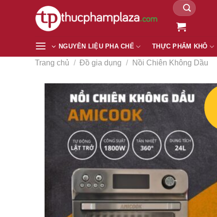
Tìm
Chuyển
kiếm:
đến
nội
dung
NGUYÊN LIỆU PHA CHẾ
THỰC PHẨM KHÔ
Trang chủ
/
Đồ gia dụng
/
Nồi Chiên Không Dầu