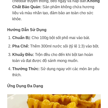
cheddar truyền thống, béo ngậy và hấp dẫn.
Không
Chất Bảo Quản:
Sản phẩm không chứa hương
liệu và màu nhân tạo, đảm bảo an toàn cho sức
khỏe.
Hướng Dẫn Sử Dụng
Chuẩn Bị:
Cho 100g bột sốt phô mai vào bát.
Pha Chế:
Thêm 300ml nước sôi (tỷ lệ 1:3) vào bột.
Khuấy Đều:
Trộn đều cho đến khi bột tan hoàn
toàn và đạt được độ sánh mong muốn.
Thưởng Thức:
Sử dụng ngay với các món ăn yêu
thích.
Ứng Dụng Đa Dạng