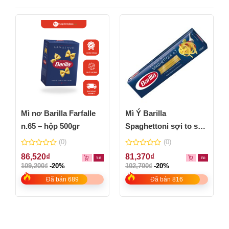
Mì nơ Barilla Farfalle
Mì Ý Barilla
n.65 – hộp 500gr
Spaghettoni sợi to số
7 – hộp 500gr
(0)
(0)
0
0
86,520
₫
81,370
₫
out
out
109,200
₫
-20%
102,700
₫
-20%
of
of
5
5
Đã bán 689
Đã bán 816