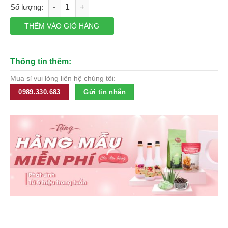
Bột sốt phô mai ăn liền Cheddar Taste Blaste hiệu Soy Asahi 
102,701₫.
là:
81,371₫.
THÊM VÀO GIỎ HÀNG
Thông tin thêm:
Mua sỉ vui lòng liên hệ chúng tôi:
0989.330.683
Gửi tin nhắn