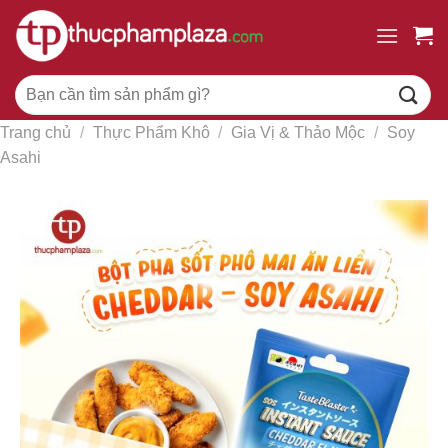
Chuyển
đến
nội
Tìm
dung
kiếm:
Trang chủ
/
Thực Phẩm Khô
/
Gia Vị & Thảo Mộc
/
Soy
Asahi