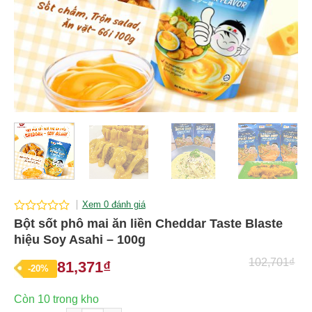
Xem 0 đánh giá
0
Bột sốt phô mai ăn liền Cheddar Taste Blaste
out
hiệu Soy Asahi – 100g
of
5
102,701
₫
81,371
₫
Giá
Giá
-20%
gốc
hiện
Còn 10 trong kho
là:
tại