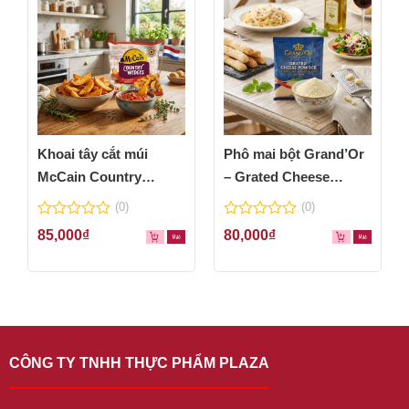
Khoai tây cắt múi
Phô mai bột Grand’Or
McCain Country
– Grated Cheese
Wedges 600g
Powder 100g
(0)
(0)
0
0
85,000
₫
80,000
₫
out
out
of
of
5
5
CÔNG TY TNHH THỰC PHẨM PLAZA