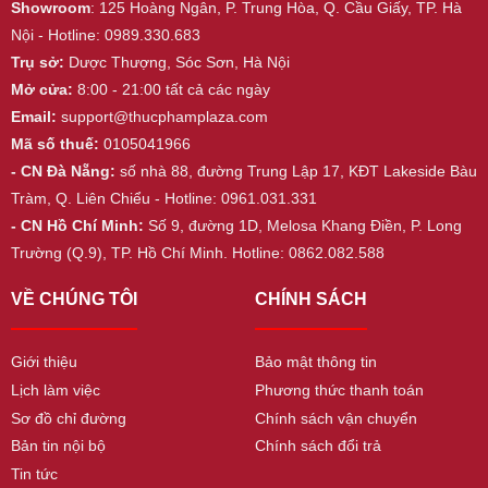
Showroom
: 125 Hoàng Ngân, P. Trung Hòa, Q. Cầu Giấy, TP. Hà
Nội - Hotline: 0989.330.683
Trụ sở:
Dược Thượng, Sóc Sơn, Hà Nội
Mở cửa:
8:00 - 21:00 tất cả các ngày
Email:
support@thucphamplaza.com
Mã số thuế:
0105041966
- CN Đà Nẵng:
số nhà 88, đường Trung Lập 17, KĐT Lakeside Bàu
Tràm, Q. Liên Chiểu - Hotline: 0961.031.331
- CN Hồ Chí Minh:
Số 9, đường 1D, Melosa Khang Điền, P. Long
Trường (Q.9), TP. Hồ Chí Minh. Hotline: 0862.082.588
VỀ CHÚNG TÔI
CHÍNH SÁCH
Giới thiệu
Bảo mật thông tin
Lịch làm việc
Phương thức thanh toán
Sơ đồ chỉ đường
Chính sách vận chuyển
Bản tin nội bộ
Chính sách đổi trả
Tin tức