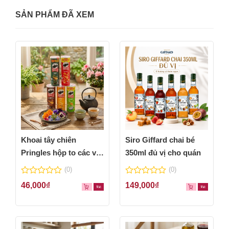
SẢN PHẨM ĐÃ XEM
Khoai tây chiên
Siro Giffard chai bé
Pringles hộp to các vị
350ml đủ vị cho quán
thơm ngon
(0)
(0)
0
0
46,000
₫
149,000
₫
out
out
of
of
5
5