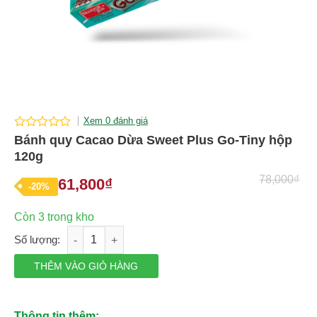
Xem 0 đánh giá
0
Bánh quy Cacao Dừa Sweet Plus Go-Tiny hộp
out
120g
of
5
78,000
₫
61,800
₫
Giá
Giá
-20%
gốc
hiện
Còn 3 trong kho
là:
tại
Bánh quy Cacao Dừa Sweet Plus Go-Tiny hộp 120g số lượng
78,000₫.
là:
61,800₫.
THÊM VÀO GIỎ HÀNG
Thông tin thêm: