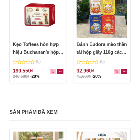
Kẹo Toffees hỗn hợp
Bánh Eudora mèo thần
hiệu Buchanan’s hộp
tài hộp giấy 110g các
thiếc 160g
màu
(0)
(0)
0
0
190,550
₫
32,960
₫
out
out
240,500
₫
-20%
41,600
₫
-20%
of
of
5
5
SẢN PHẨM ĐÃ XEM