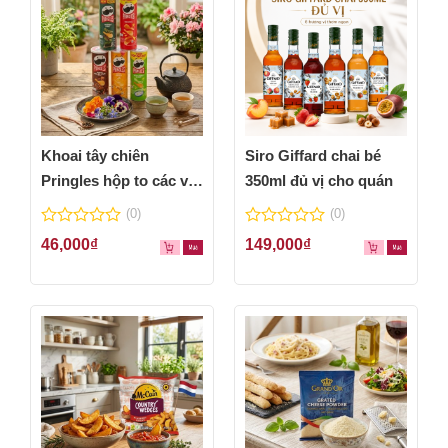
Khoai tây chiên
Siro Giffard chai bé
Pringles hộp to các vị
350ml đủ vị cho quán
thơm ngon
(0)
(0)
0
0
46,000
₫
149,000
₫
out
out
of
of
5
5