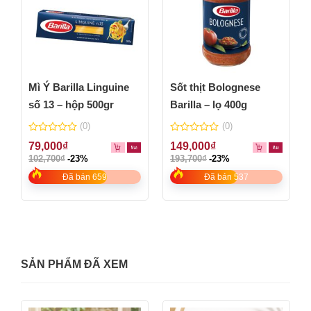
Mì Ý Barilla Linguine
Sốt thịt Bolognese
số 13 – hộp 500gr
Barilla – lọ 400g
(0)
(0)
0
0
79,000
₫
149,000
₫
out
out
102,700
₫
-23%
193,700
₫
-23%
of
of
5
5
Đã bán 659
Đã bán 537
SẢN PHẨM ĐÃ XEM