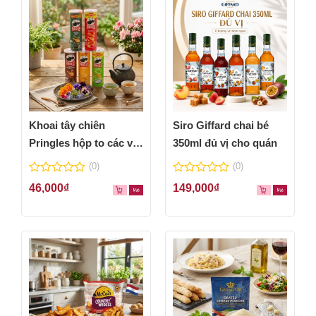
Khoai tây chiên
Siro Giffard chai bé
Pringles hộp to các vị
350ml đủ vị cho quán
thơm ngon
(0)
(0)
0
0
46,000
₫
149,000
₫
out
out
of
of
5
5