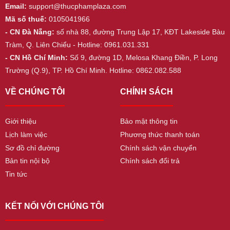
Email:
support@thucphamplaza.com
Mã số thuế:
0105041966
- CN Đà Nẵng:
số nhà 88, đường Trung Lập 17, KĐT Lakeside Bàu
Tràm, Q. Liên Chiểu - Hotline: 0961.031.331
- CN Hồ Chí Minh:
Số 9, đường 1D, Melosa Khang Điền, P. Long
Trường (Q.9), TP. Hồ Chí Minh. Hotline: 0862.082.588
VỀ CHÚNG TÔI
CHÍNH SÁCH
Giới thiệu
Bảo mật thông tin
Lịch làm việc
Phương thức thanh toán
Sơ đồ chỉ đường
Chính sách vận chuyển
Bản tin nội bộ
Chính sách đổi trả
Tin tức
KẾT NỐI VỚI CHÚNG TÔI