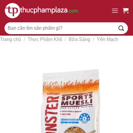
Chuyển
đến
nội
Tìm
dung
kiếm:
Trang chủ
/
Thực Phẩm Khô
/
Bữa Sáng
/
Yến Mạch