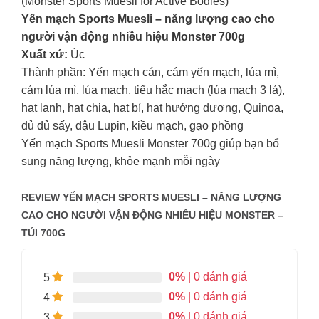
(Monster Sports Muesli for Active Bodies)
Yến mạch Sports Muesli – năng lượng cao cho
người vận động nhiều hiệu Monster 700g
Xuất xứ:
Úc
Thành phần: Yến mạch cán, cám yến mạch, lúa mì,
cám lúa mì, lúa mạch, tiểu hắc mạch (lúa mạch 3 lá),
hạt lanh, hat chia, hạt bí, hạt hướng dương, Quinoa,
đủ đủ sấy, đậu Lupin, kiều mạch, gạo phồng
Yến mạch Sports Muesli Monster 700g giúp bạn bổ
sung năng lượng, khỏe mạnh mỗi ngày
REVIEW YẾN MẠCH SPORTS MUESLI – NĂNG LƯỢNG
CAO CHO NGƯỜI VẬN ĐỘNG NHIỀU HIỆU MONSTER –
TÚI 700G
0%
| 0 đánh giá
5
0%
| 0 đánh giá
4
0%
| 0 đánh giá
3