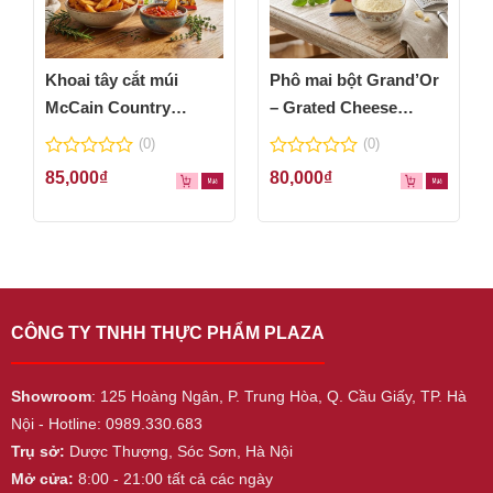
Khoai tây cắt múi
Phô mai bột Grand’Or
McCain Country
– Grated Cheese
Wedges 600g
Powder 100g
(0)
(0)
0
0
85,000
₫
80,000
₫
out
out
of
of
5
5
CÔNG TY TNHH THỰC PHẨM PLAZA
Showroom
: 125 Hoàng Ngân, P. Trung Hòa, Q. Cầu Giấy, TP. Hà
Nội - Hotline: 0989.330.683
Trụ sở:
Dược Thượng, Sóc Sơn, Hà Nội
Mở cửa:
8:00 - 21:00 tất cả các ngày