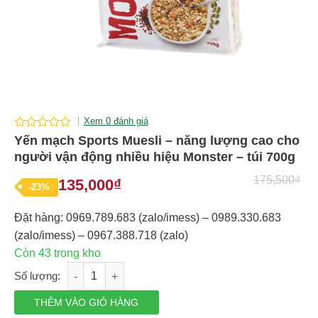
Xem 0 đánh giá
0
Yến mạch Sports Muesli – năng lượng cao cho
out
người vận động nhiều hiệu Monster – túi 700g
of
5
175,500
₫
135,000
₫
Giá
Giá
-23%
gốc
hiện
Đặt hàng: 0969.789.683 (zalo/imess) – 0989.330.683
là:
tại
(zalo/imess) – 0967.388.718 (zalo)
175,500₫.
là:
Còn 43 trong kho
135,000₫.
Yến mạch Sports Muesli - năng lượng cao cho người vận động 
THÊM VÀO GIỎ HÀNG