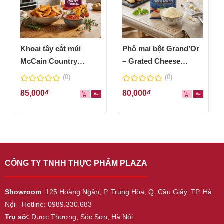
Khoai tây cắt múi
Phô mai bột Grand’Or
McCain Country
– Grated Cheese
Wedges 600g
Powder 100g
(0)
(0)
0
0
85,000
₫
80,000
₫
out
out
of
of
5
5
CÔNG TY TNHH THỰC PHẨM PLAZA
Showroom
: 125 Hoàng Ngân, P. Trung Hòa, Q. Cầu Giấy, TP. Hà
Nội - Hotline: 0989.330.683
Trụ sở:
Dược Thượng, Sóc Sơn, Hà Nội