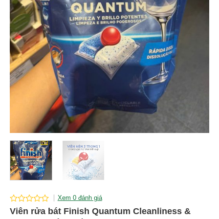
Xem 0 đánh giá
0
Viên rửa bát Finish Quantum Cleanliness &
out