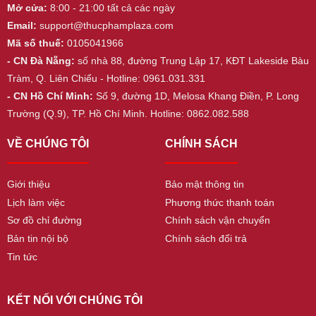
Mở cửa:
8:00 - 21:00 tất cả các ngày
Email:
support@thucphamplaza.com
Mã số thuế:
0105041966
- CN Đà Nẵng:
số nhà 88, đường Trung Lập 17, KĐT Lakeside Bàu
Tràm, Q. Liên Chiểu - Hotline: 0961.031.331
- CN Hồ Chí Minh:
Số 9, đường 1D, Melosa Khang Điền, P. Long
Trường (Q.9), TP. Hồ Chí Minh. Hotline: 0862.082.588
VỀ CHÚNG TÔI
CHÍNH SÁCH
Giới thiệu
Bảo mật thông tin
Lịch làm việc
Phương thức thanh toán
Sơ đồ chỉ đường
Chính sách vận chuyển
Bản tin nội bộ
Chính sách đổi trả
Tin tức
KẾT NỐI VỚI CHÚNG TÔI