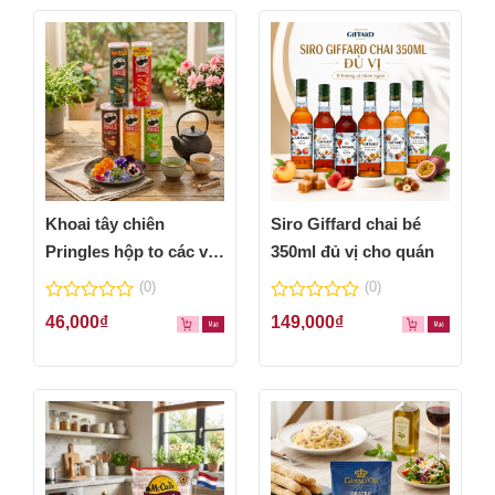
Khoai tây chiên
Siro Giffard chai bé
Pringles hộp to các vị
350ml đủ vị cho quán
thơm ngon
(0)
(0)
0
0
46,000
₫
149,000
₫
out
out
of
of
5
5