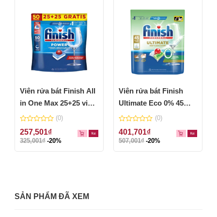
Viên rửa bát Finish All
Viên rửa bát Finish
in One Max 25+25 viên
Ultimate Eco 0% 45
– túi 800g
viên
(0)
(0)
0
0
257,501
₫
401,701
₫
out
out
325,001
₫
-20%
507,001
₫
-20%
of
of
5
5
SẢN PHẨM ĐÃ XEM